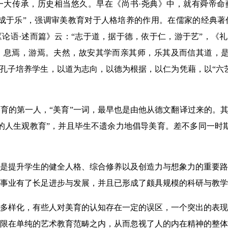
大传承，历史相当悠久。早在《尚书·尧典》中，就有舜帝命夔
成于乐”，强调审美教育对于人格培养的作用。在儒家的经典著
论语·述而篇》云：“志于道，据于德，依于仁，游于艺”，《礼
，息焉，游焉。夫然，故安其学而亲其师，乐其及而信其道，是
，孔子培养学生，以道为志向，以德为根据，以仁为凭藉，以“六
育的第一人，“美育”一词，最早也是由他从德文翻译过来的。其
的人生观教育”，并且毕生不遗余力地倡导美育。差不多同一时
是提升学生的健全人格、综合修养以及创造力与想象力的重要路
事业有了长足进步与发展，并且已形成了颇具规模的科研与教学
多样化，有些人对美育的认知存在一定的误区，一个突出的表现
限在单纯的艺术教育范畴之内，从而忽视了人的内在精神的整体