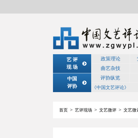
政策理论
艺 评
现 场
曲艺杂技
评协纵览
中国
评协
《中国文艺评论》
>
>
>
首页
艺评现场
文艺微评
文艺微