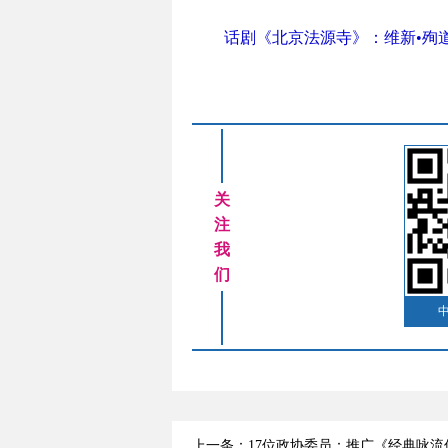
话剧《北京法源寺》：维新•殉道
关
注
我
们
上一条：17位政协委员：推广《经典咏