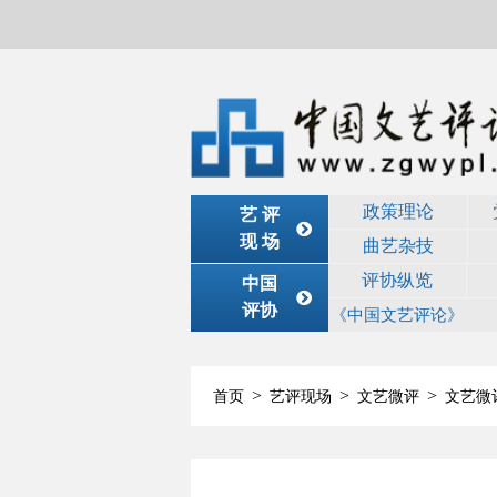
政策理论
艺 评
现 场
曲艺杂技
评协纵览
中国
评协
《中国文艺评论》
>
>
>
首页
艺评现场
文艺微评
文艺微