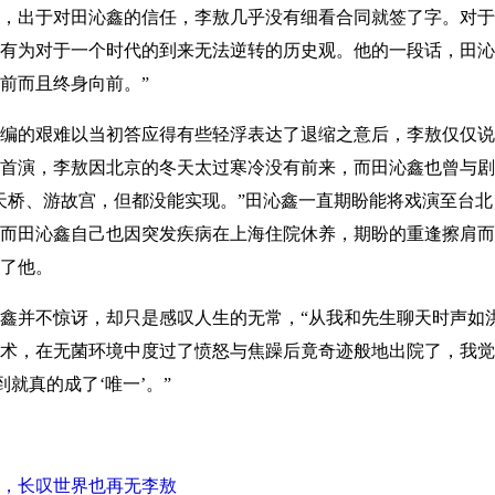
，出于对田沁鑫的信任，李敖几乎没有细看合同就签了字。对于
有为对于一个时代的到来无法逆转的历史观。他的一段话，田沁
前而且终身向前。”
的艰难以当初答应得有些轻浮表达了退缩之意后，李敖仅仅说了
首演，李敖因北京的冬天太过寒冷没有前来，而田沁鑫也曾与剧
桥、游故宫，但都没能实现。”田沁鑫一直期盼能将戏演至台北，但
而田沁鑫自己也因突发疾病在上海住院休养，期盼的重逢擦肩而
了他。
并不惊讶，却只是感叹人生的无常，“从我和先生聊天时声如
术，在无菌环境中度过了愤怒与焦躁后竟奇迹般地出院了，我觉得
就真的成了‘唯一’。”
，长叹世界也再无李敖