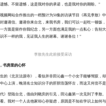
遗憾。不留遗憾，这是我对你的承诺，也是我对你的期盼。”
频网站合作推出的一档预计为50集的访谈节目《再见李敖》中
封邀请信。邀请你来台北，来我书房，我们可以一起吃一顿饭，
一方面是留作你我纪念，另一方面也满足我的一点私心：告别大
识不一样的我，见证我人生的谢幕。谢谢各位！”
李敖先生此前接受采访
台，书房里的心怀
的《北京法源寺》，看似并非田沁鑫一个小女子能够驾驭，却
中心上演，晚清名士知识分子的肝胆浩荡怀古，而这又何尝不是
代》登陆台北，借由刘晓庆的引见，田沁鑫第一次见到了李敖。
看。我对一个人去他家却心存疑虑，原因是不知在学识上如何与