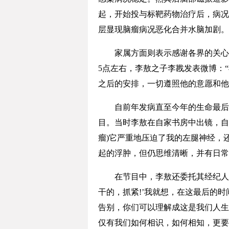
起，开始投与标靶药物治疗后，病况
层显现脑瘤病况恶化合并水脑加剧。近日
家属方面则表示感谢各界的关心与
5点左右，李敖之子李戡发表微博：
之后的安排，一切遵照他的意愿和他
自前年发病直至今年的生命最后阶
目。当时李敖在自家书房中出镜，自
瘤)它严重地压迫了我的左腿神经，
起的浮肿，但仍思维清晰，并有日常
在节目中，李敖还委托其经纪人郑
干的，抓紧!’我就想，在这最后的
告别，你们可以理解成这是我们人生
仅有我们如何相识，如何相知，更要