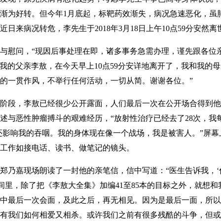
渐为好转。但今年1月底起，标靶药效渐失，病况急速恶化，虽
来病况转危，李先生于2018年3月18日上午10点59分安然离
慰问，“现因后事处理在即，诸多事务急需办理，谨先跟各位亲
“我的父亲李敖，在今天早上10点59分安详地离开了，我和我的
的一贯作风，不举行任何活动，一切从简。谢谢各位。”
段，李敖已经很少公开露面，人们最后一次在公开场合得到他
述与恶性肿瘤搏斗的艰难经历，“放射性治疗已经去了28次，我
还影响我的吞咽。我的身体现在像一个战场，我是被害人。”屏
工作如接电话、读书、做笔记的镜头。
乃嘉现场朗读了一封他的亲笔信，信中写道：“医生告诉我，‘
时间里，除了把《李敖大全集》加编41至85本的目标之外，就想
中最后一次会面，及此之后，再无相见。因为是最后一面，所以
有我们如何相爱又相杀。或许我们之前有很多残酷的斗争，但或