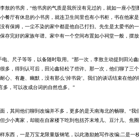
敖的书房，“他书房的气质是我所没有见过的，就如一座小型
小餐厅有休息的小书房，就连卫生间里也有小书柜，书在他家是
没有保姆，一尘不染的家中都是他自己打扫。先生是太爱书的一
保存完好的家族年谱。家中有一个空间布置如小祠堂一般，摆放
电、尺子等等，以备随时取用。”那一次，李敖主动提到田沁鑫
很多，得到认可后，田沁鑫轻松了些许。那一次，他们聊了三个
耐心、有趣、幽默，没有那么‘掉书袋’。我们的谈话结束在他的
语言多，可以改成台词的自然也多。”
，其间他们聊到改编并不多，更多的是天南海北的畅聊。“我
但少小离家，却能在自家楼下吃到包括芥末堆儿、豆汁儿、焦圈
东西，一是万宝龙限量版钢笔，以此激励她写作改编;二是一枚