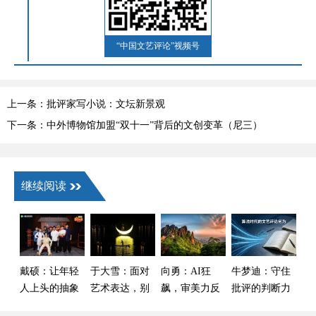
“中国文艺评论”视频号
上一条：批评家写小说：文坛新景观
下一条：中外博物馆加盟“双十一”背后的文创变革（尼三）
继续阅读
戴硕：让年轻
于大雪：面对
向勇：AI狂
牛梦迪：守住
人上头的抽象
艺术表达，别
飙，审美力反
批评的判断力
喜剧
急着“贴标签”
而成了“新刚
——算法时代