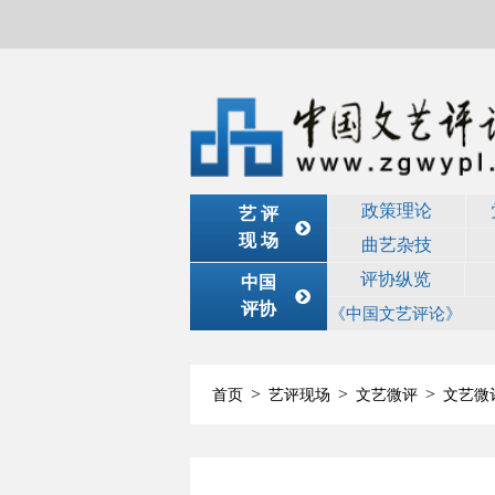
政策理论
艺 评
现 场
曲艺杂技
评协纵览
中国
评协
《中国文艺评论》
>
>
>
首页
艺评现场
文艺微评
文艺微