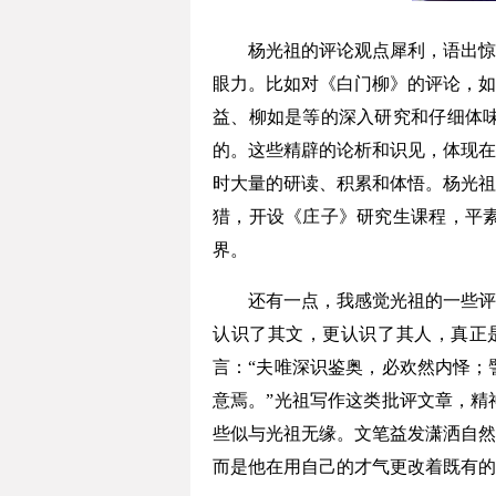
杨光祖的评论观点犀利，语出惊人
眼力。比如对《白门柳》的评论，如
益、柳如是等的深入研究和仔细体
的。这些精辟的论析和识见，体现在
时大量的研读、积累和体悟。杨光祖
猎，开设《庄子》研究生课程，平
界。
还有一点，我感觉光祖的一些评论
认识了其文，更认识了其人，真正
言：“夫唯深识鉴奥，必欢然内怿；
意焉。”光祖写作这类批评文章，精
些似与光祖无缘。文笔益发潇洒自然
而是他在用自己的才气更改着既有的