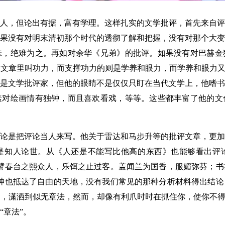
，但论出有据，富有学理。这样扎实的文学批评，首先来自评
果没有对明末清初那个时代的透彻了解和把握，没有对那个大变
味，绝难为之。再如对余华《兄弟》的批评。如果没有对巴赫金
文章里叫功力，而支撑功力的则是学养和眼力，而学养和眼力又
是文学批评家，但他的眼睛不是仅仅只盯在当代文学上，他嗜书
素对绘画情有独钟，而且喜欢看戏，等等。这些都丰富了他的文
是把评论当人来写。他关于雷达和马步升等的批评文章，更加
是知人论世。从《人还是不能写比他高的东西》也能够看出评
譬春台之熙众人，乐饵之止过客。盖闻兰为国香，服媚弥芬；书
神也抵达了自由的天地，没有我们常见的那种分析材料得出结论
，潇洒到似无章法，然而，却像有利爪时时在抓住你，使你不得
“章法”。