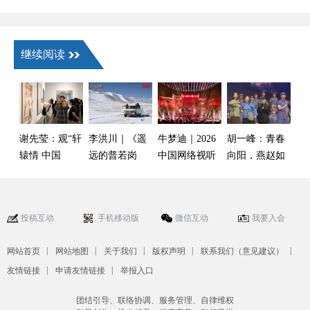
继续阅读
谢先莹：观“轩
李洪川｜《遥
牛梦迪｜2026
胡一峰：青春
辕情 中国
远的普若岗
中国网络视听
向阳，燕赵如
梦”书画展有感
日》：被看见
盛典：在时代
画——观《青
的真实，未言
脉动中铺展视
春河北》2026
说的艰辛
听的万千气象
大学生新年晚
投稿互动
手机移动版
微信互动
我要入会
会有感
|
|
|
|
|
网站首页
网站地图
关于我们
版权声明
联系我们（意见建议）
|
|
友情链接
申请友情链接
举报入口
团结引导、联络协调、服务管理、自律维权