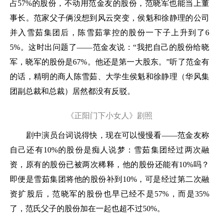
占57%的股份，不动用范金友的股份，范晓军也能当上董
事长。范家父子俩没想到风云突变，侯魁和徐静理的公司
并入雪茹集团后，陈雪茹掌控的股份一下子上升到了6
5%。这时出问题了——范金友说：“我把自己的股份给晓
军，晓军的股份是67%。他还是第一大股东。”听了范金有
的话，精明的商人陈雪茹、大学生侯魁和徐静理（华风集
团副总裁和总裁）居然都没有反驳。
《正阳门下小女人》剧照
剧中演员台词说得快，现在可以慢慢看——范金友称
自己还有10%的股份是痴人说梦：雪茹集团经过两次融
资，原有的股份已被两次稀释，他的股份还能有10%吗？
即便是雪茹集团将他的股份补到10%，可是经过第二次融
资扩股后，范晓军的股份也早已经不是57%，而是35%
了，范氏父子的股份加在一起也超不过50%。