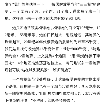
发？”我们简单估算一下——按照解放军当年“三三制”的建
制，一个团有3个营、9个连、81个班，通常每个班一门
炮。这样算下来一个炮兵团大约有60至80门炮。
炮兵团通常装备榴弹炮，榴弹炮的口径有105毫米、12
2毫米、155毫米等。炮的口径越大、射程越远，其炮弹的
质量越重。20世纪40年代榴弹炮的质量约为15至25千克，
我们姑且按每发炮弹16千克计算：5吨=5000千克，5吨炮
弹约合312发炮弹。上文提到4个炮团、“用5吨炮弹换下李
云龙”，4个炮团浩浩荡荡地拉上去，每门炮试射一发炮弹
后就可以“站在城头观风景”，班师凯旋了……
一个数据细节没处理好，让这部备受称赞的大剧出现
了硬伤。该剧第一集也有一个细节没处理好：李云龙率领
新一团突围时高喊，“咱们独立团打成立那天起，就没有丢
下伤员的习惯！”不严谨，部队番号喊错了。