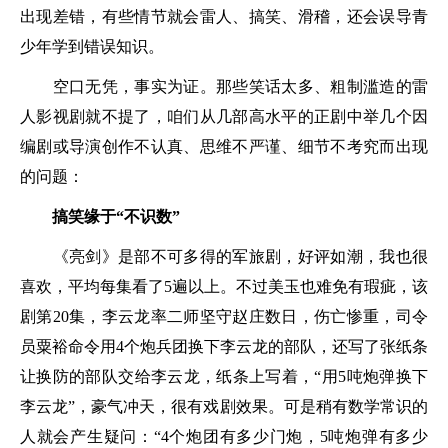
出现差错，有些情节就会雷人、搞笑、滑稽，还会误导青
少年学到错误知识。
空口无凭，事实为证。那些笑话太多、粗制滥造的雷
人影视剧就不提了，咱们从几部高水平的正剧中举几个因
编剧或导演创作不认真、思维不严谨、细节不考究而出现
的问题：
搞笑缘于“不识数”
《亮剑》是部不可多得的军旅剧，好评如潮，我也很
喜欢，平均每集看了5遍以上。不过美玉也难免有瑕疵，该
剧第20集，李云龙率二师坚守赵庄数日，伤亡惨重，司令
员粟裕命令用4个炮兵团换下李云龙的部队，还写了张纸条
让换防的部队交给李云龙，纸条上写着，“用5吨炮弹换下
李云龙”，豪气冲天，很有戏剧效果。可是稍有数学常识的
人就会产生疑问：“4个炮团有多少门炮，5吨炮弹有多少