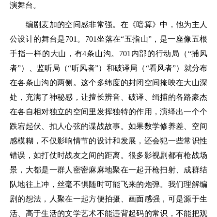
演舞台。
编剧麦加的空间感非常强。在《暗算》中，他为主人
公设计的舞台是701。701坐落在“五指山”，是一座像五根
手指一样的大山，有4条山沟。701内部的行动局（“捕风
者”）、监听局（“听风者”）和破译局（“看风者”）就分布
在各条山沟的两侧。这个多纬度的封闭空间掩映在大山深
处，充满了神秘感，让擅长辨音、破译、缉捕的各路豪杰
在各自相对独立的空间里发挥独特的作用，演绎出一个个
跌宕起伏、扣人心弦的谍战故事。如果数学修养差、空间
感模糊，不仅影响情节的设计和发展，还会犯一些常识性
错误，如打仗时战友之间的距离。很多影视剧都有枪战场
景，大都是一群人密密麻麻地聚在一起开枪扫射、成群结
队地往上冲，丝毫不惧随时可能飞来的炮弹。我们理解编
剧的想法，人聚在一起方便拍摄、画面感强，可是源于生
活、高于生活的文学艺术不能违背起码的常识，不能把观