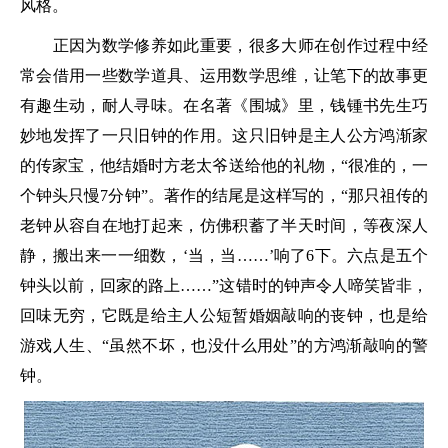
风格。
正因为数学修养如此重要，很多大师在创作过程中经
常会借用一些数学道具、运用数学思维，让笔下的故事更
有趣生动，耐人寻味。在名著《围城》里，钱锺书先生巧
妙地发挥了一只旧钟的作用。这只旧钟是主人公方鸿渐家
的传家宝，他结婚时方老太爷送给他的礼物，“很准的，一
个钟头只慢7分钟”。著作的结尾是这样写的，“那只祖传的
老钟从容自在地打起来，仿佛积蓄了半天时间，等夜深人
静，搬出来一一细数，‘当，当……’响了6下。六点是五个
钟头以前，回家的路上……”这错时的钟声令人啼笑皆非，
回味无穷，它既是给主人公短暂婚姻敲响的丧钟，也是给
游戏人生、“虽然不坏，也没什么用处”的方鸿渐敲响的警
钟。