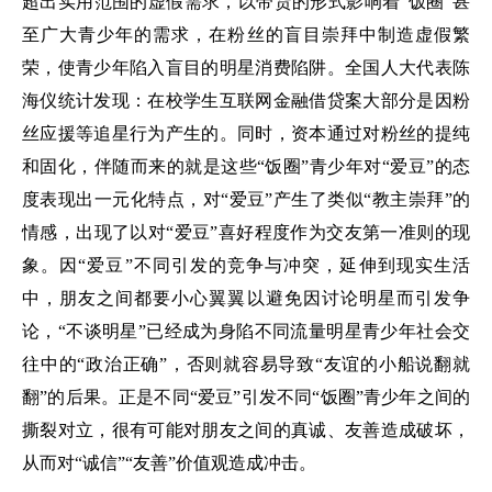
超出实用范围的虚假需求，以带货的形式影响着“饭圈”甚
至广大青少年的需求，在粉丝的盲目崇拜中制造虚假繁
荣，使青少年陷入盲目的明星消费陷阱。全国人大代表陈
海仪统计发现：在校学生互联网金融借贷案大部分是因粉
丝应援等追星行为产生的。同时，资本通过对粉丝的提纯
和固化，伴随而来的就是这些“饭圈”青少年对“爱豆”的态
度表现出一元化特点，对“爱豆”产生了类似“教主崇拜”的
情感，出现了以对“爱豆”喜好程度作为交友第一准则的现
象。因“爱豆”不同引发的竞争与冲突，延伸到现实生活
中，朋友之间都要小心翼翼以避免因讨论明星而引发争
论，“不谈明星”已经成为身陷不同流量明星青少年社会交
往中的“政治正确”，否则就容易导致“友谊的小船说翻就
翻”的后果。正是不同“爱豆”引发不同“饭圈”青少年之间的
撕裂对立，很有可能对朋友之间的真诚、友善造成破坏，
从而对“诚信”“友善”价值观造成冲击。