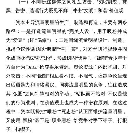
（一）不同粉丝群体之间相互攻击、彼此割裂，抹
黑、告密、造谣行为屡见不鲜，冲击“文明”“和谐”价值观
资本主导流量明星的生产、制造和再造，主要有两条
路径：一是打造流量明星的“完美人设”，用于吸粉并成
为“爱豆”（即“偶像”）；二是围绕流量明星设计、制造、
挑起争议性话题以“吸睛”“割韭菜”，对粉丝进行提纯并固
化成“唯粉”或“死忠粉”，形成稳固“饭圈”。“饭圈”青少年千
方百计为“爱豆”抢夺娱乐资源、舆论资源而内部抱团、对
外攻击；不同“饭圈”相互看不惯、不服气，议题争论呈现
出话语暴力和情绪暴戾。同类流量明星的竞争，往往造成
其“饭圈”之间针锋相对的举动，“站队而不站对”不仅是他
们的行为准则，在价值观上也成为一种潜在原则。在这过
程中，资本既操控“唯粉”“死忠粉”从正面维护流量明星，
又使用“黑粉”甚至是“职业黑粉”给竞争对手下绊子、打棍
子、扣帽子。