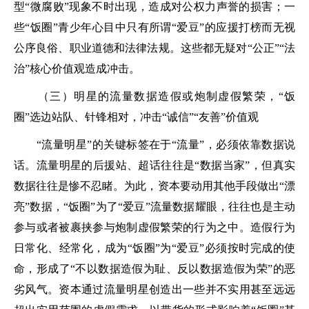
型“微腐败”现象不时出现，造成对公权力声誉的损害；一
些“饭圈”青少年心目中只有所谓“爱豆”的应援打榜而无视
公序良俗、职业道德和法律法规。这些都无疑对“公正”“法
治”核心价值观造成冲击。
（三）明星的流量数据造假或炮制虚假繁荣，“饭
圈”选边站队、针锋相对，冲击“诚信”“友善”价值观
“流量明星”的关键标签在于“流量”，必须依靠数据说
话。流量明星的后援站、超话往往是“数据当家”，但真实
数据往往是惨不忍睹。为此，资本要动用其他手段做出“漂
亮”数据，“饭圈”为了“爱豆”流量数据耀眼，往往也是主动
参与或者被裹挟参与炮制虚假繁荣的行为之中。造假行为
日常化、经常化，成为“饭圈”为“爱豆”必须按时完成的使
命，形成了“不以数据造假为耻、反以数据造假为荣”的恶
劣风气。资本通过流量明星创造出一些并不实用甚至远远