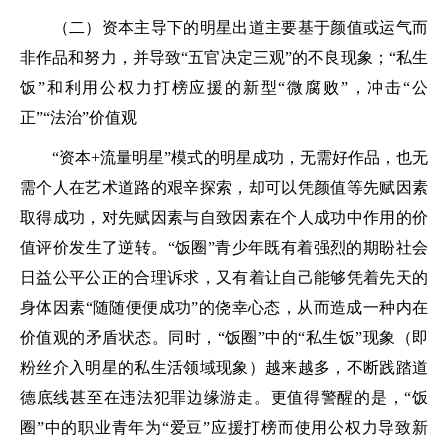
（二）资本主导下的明星出道主要基于颜值或运气而
非作品和努力，并导致“五官决定三观”的不良现象；“私生
饭”和利用公权力打榜应援的新型“微腐败”，冲击“公
正”“法治”价值观
“资本+流量明星”模式的明星成功，无需好作品，也无
需个人在艺术道路的艰辛探索，却可以凭颜值等先赋因素
取得成功，对先赋因素与自致因素在个人成功中作用的价
值评价发生了逆转。“饭圈”青少年既有着强烈的期盼社会
日益公平公正的合理诉求，又有着让自己能够凭着先天的
身体因素“随随便便成功”的侥幸心态，从而造成一种内在
价值观的矛盾状态。同时，“饭圈”中的“私生饭”现象（即
粉丝介入明星的私生活领域现象）越来越多，不断践踏道
德底线甚至在违法犯罪边缘游走。更值得警醒的是，“饭
圈”中的职业青年为“爱豆”应援打榜而使用公权力导致新