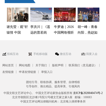
谢先莹：观“轩
李洪川｜《遥
牛梦迪｜2026
胡一峰：青春
辕情 中国
远的普若岗
中国网络视听
向阳，燕赵如
梦”书画展有感
日》：被看见
盛典：在时代
画——观《青
的真实，未言
脉动中铺展视
春河北》2026
说的艰辛
听的万千气象
大学生新年晚
投稿互动
手机移动版
微信互动
我要入会
会有感
|
|
|
|
|
网站首页
网站地图
关于我们
版权声明
联系我们（意见建议）
|
|
友情链接
申请友情链接
举报入口
团结引导、联络协调、服务管理、自律维权
引导创作、推出精品、提高审美、引领风尚
中国文联文艺评论中心、 中国文艺评论家协会版权所有
京ICP备2020040474号-2
北京市朝阳区北沙滩1号院32号楼文艺家之家A座
邮编：100083
中国文艺评论网法律顾问机构：北京唯入律师事务所