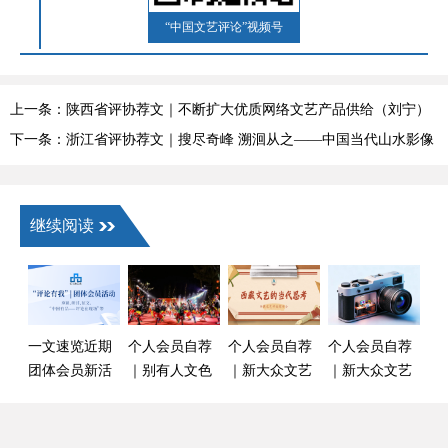
“中国文艺评论”视频号
上一条：陕西省评协荐文｜不断扩大优质网络文艺产品供给（刘宁）
下一条：浙江省评协荐文｜搜尽奇峰 溯洄从之——中国当代山水影像
艺术探微（张雯）
继续阅读
一文速览近期
个人会员自荐
个人会员自荐
个人会员自荐
团体会员新活
｜别有人文色
｜新大众文艺
｜新大众文艺
动（6月）
彩的作品——
发展现状及协
助力摄影艺术
论甲子英歌的
同治理对策初
迸发强大力量
美学及传承路
探——基于西
（朱元杰）