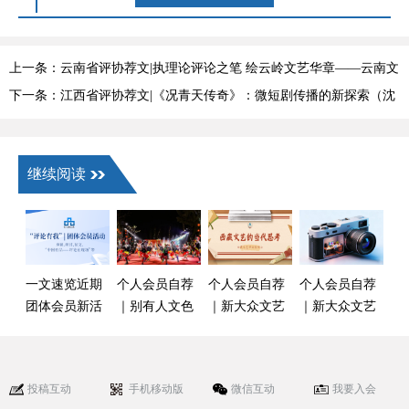
上一条：云南省评协荐文|执理论评论之笔 绘云岭文艺华章——云南文
艺理论评论事业高质量发展观察
下一条：江西省评协荐文|《况青天传奇》：微短剧传播的新探索（沈
鲁）
继续阅读
一文速览近期
个人会员自荐
个人会员自荐
个人会员自荐
团体会员新活
｜别有人文色
｜新大众文艺
｜新大众文艺
动（6月）
彩的作品——
发展现状及协
助力摄影艺术
论甲子英歌的
同治理对策初
迸发强大力量
美学及传承路
探——基于西
（朱元杰）
投稿互动
手机移动版
微信互动
我要入会
径（彭伟栋）
藏实践视角