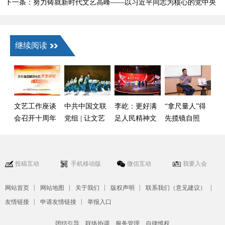
下一条：努力铸就新时代文艺高峰——以习近平同志为核心的党中央
引领新时代文艺繁荣发展纪实
继续阅读
文艺工作座谈
中共中国文联
李屹：更好满
“拿尺量人”得
会召开十周年
党组 | 让文艺
足人民精神文
先揽镜自照
征文启事
点亮新时代中
化生活新期待
（姚祥）
华民族的精神
大厦
投稿互动
手机移动版
微信互动
我要入会
|
|
|
|
|
网站首页
网站地图
关于我们
版权声明
联系我们（意见建议）
|
|
友情链接
申请友情链接
举报入口
团结引导、联络协调、服务管理、自律维权