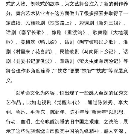
式的人物、凯歌式的故事，为文艺舞台注入了新的创作养
分。舞台艺术从业者在这方面做出了很多探索并取得了一
定成绩。民族歌剧《扶贫路上》、彩调剧《新刘三姐》、
话剧《塞罕长歌》、豫剧《重渡沟》、歌舞剧《大地颂
歌》、黄梅戏《鸭儿嫂》、话剧《闽宁镇移民之歌》、淮
剧《村里来了花喜鹊》、民族歌剧《马向阳下乡记》、话
剧《县委书记廖俊波》、童话剧《萤火虫姐弟历险记》等
舞台佳作多角度诠释了“扶贫”更要“扶智”“扶志”等深层意
义。
以革命文化为内容，也出现了一些感人至深的优秀文
艺作品，比如电视剧《觉醒年代》，通过陈独秀、李大
钊、鲁迅、毛泽东、陈延年、陈乔年等“新青年”以思想、
行动、血泪、生命唤醒沉睡的旧中国之艰难、之决绝，展
示了这些先驱燃烧自己照亮中国的先锋精神，感人至深，