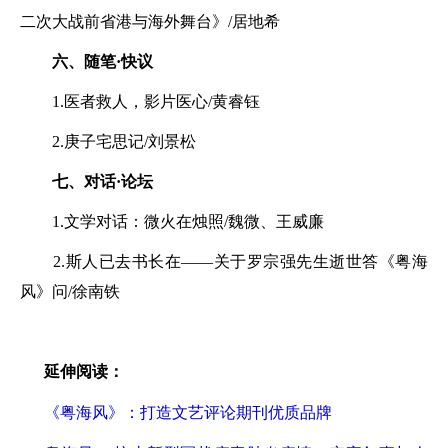
二次大战前省港与海外舞台》/居地希
六、随笔·快议
1.医者救人，影片医心/黄睿钰
2.庚子宅思记/刘景松
七、对话·论坛
1.文学对话：微火在烛照/魏微、王威廉
2.斯人已去书长在——关于罗宗强先生逝世答《粤海
风》问/徐南铁
延伸阅读：
《粤海风》：打造文艺评论期刊优质品牌