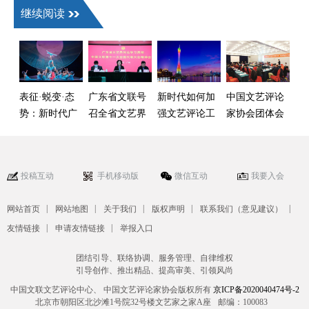
继续阅读
表征·蜕变·态
广东省文联号
新时代如何加
中国文艺评论
势：新时代广
召全省文艺界
强文艺评论工
家协会团体会
东戏剧发展特
学习贯彻第十
作？广东文艺
员巡礼•广东省
点与趋势（梁
一次全国文代
评论界热议
文艺评论家协
少锋）
会精神
新“指导意见”
会
投稿互动
手机移动版
微信互动
我要入会
|
|
|
|
|
网站首页
网站地图
关于我们
版权声明
联系我们（意见建议）
|
|
友情链接
申请友情链接
举报入口
团结引导、联络协调、服务管理、自律维权
引导创作、推出精品、提高审美、引领风尚
中国文联文艺评论中心、 中国文艺评论家协会版权所有
京ICP备2020040474号-2
北京市朝阳区北沙滩1号院32号楼文艺家之家A座
邮编：100083