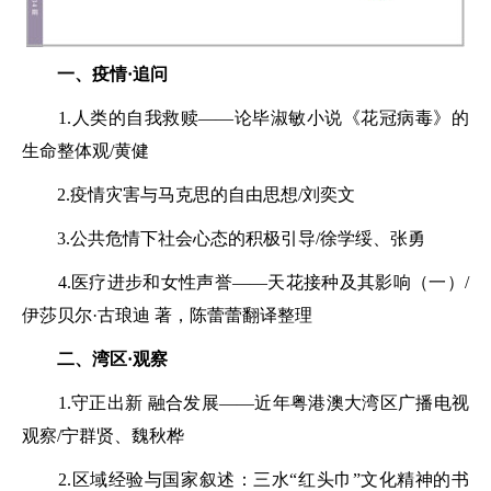
一、疫情·追问
1.人类的自我救赎——论毕淑敏小说《花冠病毒》的
生命整体观/黄健
2.疫情灾害与马克思的自由思想/刘奕文
3.公共危情下社会心态的积极引导/徐学绥、张勇
4.医疗进步和女性声誉——天花接种及其影响（一）/
伊莎贝尔·古琅迪 著，陈蕾蕾翻译整理
二、湾区·观察
1.守正出新 融合发展——近年粤港澳大湾区广播电视
观察/宁群贤、魏秋桦
2.区域经验与国家叙述：三水“红头巾”文化精神的书