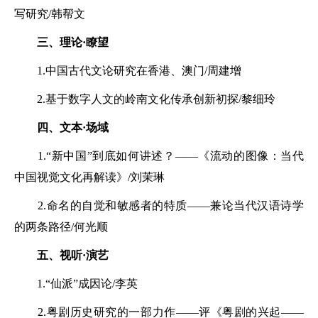
写研究/韩帮文
三、理论·瞭望
1.中国古代文论研究在香港、澳门/周建增
2.基于数字人文的岭南文化传承创新初探/黎细玲
四、文本·场域
1.“新中国”到底如何讲述？——《流动的图像：当代
中国视觉文化再解读》/刘茉琳
2.命名的自觉和敏感者的特质——兼论当代汉语诗学
的两条路径/何光顺
五、视听·演艺
1.“仙派”成因论/李英
2.粤剧历史研究的一部力作——评《粤剧的兴起——