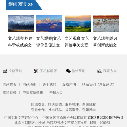
继续阅读
文艺观察|构建
文艺观察|文艺
文艺观察|文艺
文艺观察|以改
科学权威的文
评价是促进文
评价事关文联
革创新赋能文
艺评价体系
艺繁荣的重要
工作各方面全
联“两个优势”
一环
过程
投稿互动
手机移动版
微信互动
我要入会
|
|
|
|
|
网站首页
网站地图
关于我们
版权声明
联系我们（意见建议）
|
|
友情链接
申请友情链接
举报入口
团结引导、联络协调、服务管理、自律维权
引导创作、推出精品、提高审美、引领风尚
中国文联文艺评论中心、 中国文艺评论家协会版权所有
京ICP备2020040474号-2
北京市朝阳区北沙滩1号院32号楼文艺家之家A座
邮编：100083