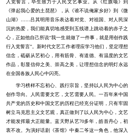
入党誓言，毕生致力于人民文艺事业。从《红旗颂》到
《弹起我心爱的土琵琶》，从《谁不说俺家乡好》到《微
山湖》……吕其明用音乐表达着对党、对祖国、对人民深
沉的热爱，我们能真切地感受到五线谱上跳动着的赤子之
心，正如他自己所说“我一生就做了一件事，就是用创作践
行入党誓言”。新时代文艺工作者理应学习他们，坚定理想
信念，砥砺从艺初心，用有筋骨、有道德、有温度的文艺
作品，彰显信仰之美、崇高之美，让理想信念的明灯永远
在全国各族人民心中闪亮。
学习榜样不忘初心、践行宗旨，坚持以人民为中心的
创作导向。人民需要文艺，文艺需要人民。一百年来中国
共产党的历史和中国文艺的历程已经充分证明，只有牢固
树立马克思主义文艺观，真正做到了以人民为中心，文艺
才能发挥最大正能量。蓝天野从艺70多年，皓首丹心，初
衷不改。为演好话剧《茶馆》中秦二爷这一角色，他深入