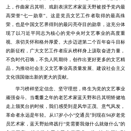
上，作曲家吕其明、戏剧表演艺术家蓝天野被授予党内最
高荣誉“七一勋章”。这是党员文艺工作者取得的最高殊
荣，也是中国文艺界得到的最闪亮夺目的勋章，这充分体
现了以习近平同志为核心的党中央对文艺事业的高度重
视、亲切关怀和格外厚爱。大步迈进第二个百年奋斗目标
的新征程，广大文艺工作者应从榜样身上汲取奋进力量，
不负时代召唤，不负人民期待，创作出更好更多的文艺精
品，为推动社会主义文艺事业高质量发展、建设社会主义
文化强国做出新的更大的贡献。
学习榜样坚定信念、坚守理想，终生为党的文艺事业
顽强奋斗。当耄耋之年的老艺术家蓝天野和吕其明矫健地
走上颁奖台的时候，我们感受到是风华正茂、意气风发，
革命者永远是年轻。从17岁小小“交通员”到现在94岁老党
员艺术家，蓝天野始终践行“党需要我做什么就做什么”的