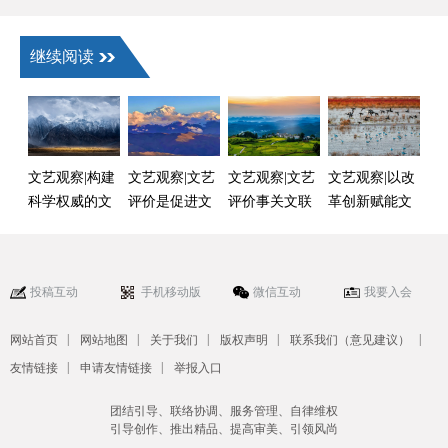
继续阅读
文艺观察|构建
文艺观察|文艺
文艺观察|文艺
文艺观察|以改
科学权威的文
评价是促进文
评价事关文联
革创新赋能文
艺评价体系
艺繁荣的重要
工作各方面全
联“两个优势”
一环
过程
投稿互动
手机移动版
微信互动
我要入会
|
|
|
|
|
网站首页
网站地图
关于我们
版权声明
联系我们（意见建议）
|
|
友情链接
申请友情链接
举报入口
团结引导、联络协调、服务管理、自律维权
引导创作、推出精品、提高审美、引领风尚