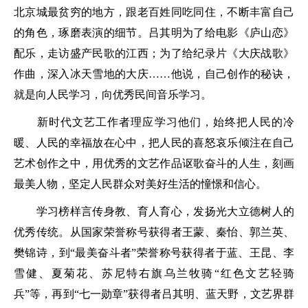
北京城最贫穷的地方，跟老百姓同吃同住，不断丰富自己
的角色，琢磨表演的细节。吕其明为了给电影《庐山恋》
配乐，走访盛产民歌的江西；为了给纪录片《大庆战歌》
作曲，深入冰天雪地的大庆……他说，自己创作的秘诀，
就是向人民学习，向优秀民间音乐学习。
新时代文艺工作者理应学习他们，始终把人民的冷
暖、人民的幸福放在心中，把人民的喜怒哀乐倾注在自己
艺术创作之中，用优秀的文艺作品讴歌奋斗的人生，刻画
最美人物，坚定人民群众对美好生活的憧憬和信心。
学习榜样言传身教、育人育心，发扬光大立德树人的
优秀传统。从国家荣誉称号获得者王蒙、秦怡、郭兰英、
樊锦诗，到“最美奋斗者”荣誉称号获得者于蓝、王昆、李
雪健、夏菊花、苏尼特右旗乌兰牧骑“红色文艺轻骑
兵”等，再到“七一勋章”获得者吕其明、蓝天野，文艺界群