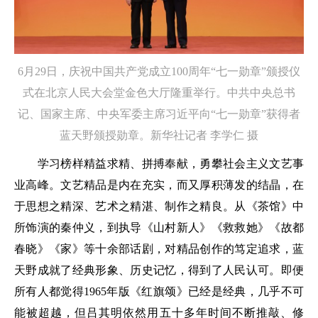
6月29日，庆祝中国共产党成立100周年“七一勋章”颁授仪
式在北京人民大会堂金色大厅隆重举行。中共中央总书
记、国家主席、中央军委主席习近平向“七一勋章”获得者
蓝天野颁授勋章。新华社记者 李学仁 摄
学习榜样精益求精、拼搏奉献，勇攀社会主义文艺事
业高峰。文艺精品是内在充实，而又厚积薄发的结晶，在
于思想之精深、艺术之精湛、制作之精良。从《茶馆》中
所饰演的秦仲义，到执导《山村新人》《救救她》《故都
春晓》《家》等十余部话剧，对精品创作的笃定追求，蓝
天野成就了经典形象、历史记忆，得到了人民认可。即便
所有人都觉得1965年版《红旗颂》已经是经典，几乎不可
能被超越，但吕其明依然用五十多年时间不断推敲、修