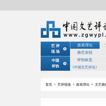
政策理论
艺 评
现 场
曲艺杂技
评协纵览
中国
评协
《中国文艺评论》
>
>
>
首页
艺评现场
政策理论
文艺观