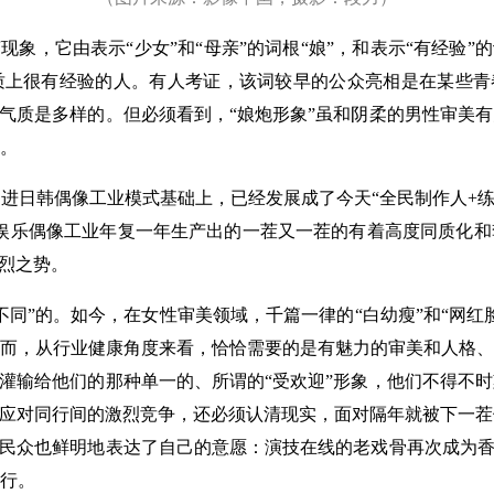
，它由表示“少女”和“母亲”的词根“娘”，和表示“有经验”
上很有经验的人。有人考证，该词较早的公众亮相是在某些青春
性气质是多样的。但必须看到，“娘炮形象”虽和阴柔的男性审美
。
韩偶像工业模式基础上，已经发展成了今天“全民制作人+练习
娱乐偶像工业年复一年生产出的一茬又一茬的有着高度同质化和
愈烈之势。
”的。如今，在女性审美领域，千篇一律的“白幼瘦”和“网红
而，从行业健康角度来看，恰恰需要的是有魅力的审美和人格、
业灌输给他们的那种单一的、所谓的“受欢迎”形象，他们不得不
力应对同行间的激烈竞争，还必须认清现实，面对隔年就被下一
的民众也鲜明地表达了自己的意愿：演技在线的老戏骨再次成为香
行。