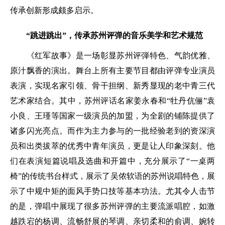
传承创新形成颇多启示。
“跳进跳出”，传承苏州评弹的音乐美学和艺术规范
《红军故事》是一场彰显苏州评弾特色、气韵优雅、
原汁飘香的演出。舞台上所有主要节目都由评弹专业演员
表演，实现名家引领、骨干担纲、新秀显现的老中青三代
艺术家结合。其中，苏州评话名家姜永春和“牡丹伉俪”袁
小良、王瑾等国家一级演员的加盟，为全剧的铺陈提供了
诸多闪光亮点。而作为主力参与的一批经验老到的资深演
员和出类拔萃的优秀中青年演员，更是让人印象深刻。他
们在表演短篇说唱及选曲和开篇中，充分展示了“一桌两
椅”的传统书台样式，展示了吴侬软语的苏州说唱特色，展
示了中规中矩的面风手势口技等基本功法。尤其令人击节
的是，弹唱中展现了很多苏州评弹的主要流派唱腔，如激
越跌宕的杨调、流畅舒展的琴调、亲切柔和的俞调、婉转