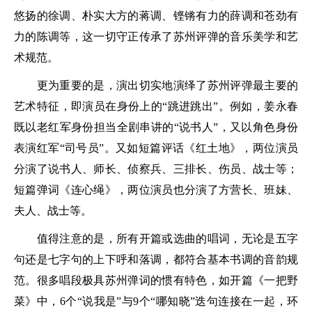
悠扬的徐调、朴实大方的蒋调、铿锵有力的薛调和苍劲有
力的陈调等，这一切守正传承了苏州评弹的音乐美学和艺
术规范。
更为重要的是，演出切实地演绎了苏州评弹最主要的
艺术特征，即演员在身份上的“跳进跳出”。例如，姜永春
既以老红军身份担当全剧串讲的“说书人”，又以角色身份
表演红军“司号员”。又如短篇评话《红土地》，两位演员
分演了说书人、师长、侦察兵、三排长、伤员、战士等；
短篇弹词《连心绳》，两位演员也分演了方营长、班妹、
夫人、战士等。
值得注意的是，所有开篇或选曲的唱词，无论是五字
句还是七字句的上下呼和落调，都符合基本书调的音韵规
范。很多唱段极具苏州弹词的惯有特色，如开篇《一把野
菜》中，6个“说我是”与9个“哪知晓”迭句连接在一起，环