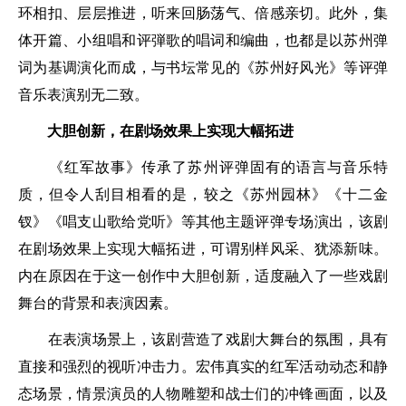
环相扣、层层推进，听来回肠荡气、倍感亲切。此外，集
体开篇、小组唱和评弾歌的唱词和编曲，也都是以苏州弹
词为基调演化而成，与书坛常见的《苏州好风光》等评弹
音乐表演别无二致。
大胆创新，在剧场效果上实现大幅拓进
《红军故事》传承了苏州评弹固有的语言与音乐特
质，但令人刮目相看的是，较之《苏州园林》《十二金
钗》《唱支山歌给党听》等其他主题评弹专场演出，该剧
在剧场效果上实现大幅拓进，可谓别样风采、犹添新味。
内在原因在于这一创作中大胆创新，适度融入了一些戏剧
舞台的背景和表演因素。
在表演场景上，该剧营造了戏剧大舞台的氛围，具有
直接和强烈的视听冲击力。宏伟真实的红军活动动态和静
态场景，情景演员的人物雕塑和战士们的冲锋画面，以及