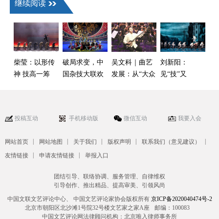
继续阅读
柴莹：以形传
破局求变，中
吴文科｜曲艺
刘新阳：
神 技高一筹
国杂技大联欢
发展：从“大众
见“技”又
——观杂技剧
迈入2.0时代
化”到“化大众”
见“剧”——杂
《屋顶上的北
技剧《先声》
平》
的创作探索
投稿互动
手机移动版
微信互动
我要入会
|
|
|
|
|
网站首页
网站地图
关于我们
版权声明
联系我们（意见建议）
|
|
友情链接
申请友情链接
举报入口
团结引导、联络协调、服务管理、自律维权
引导创作、推出精品、提高审美、引领风尚
中国文联文艺评论中心、 中国文艺评论家协会版权所有
京ICP备2020040474号-2
北京市朝阳区北沙滩1号院32号楼文艺家之家A座
邮编：100083
中国文艺评论网法律顾问机构：北京唯入律师事务所