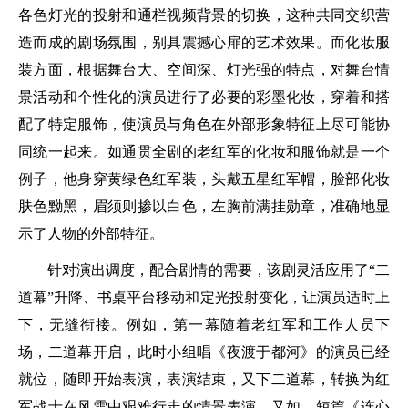
各色灯光的投射和通栏视频背景的切换，这种共同交织营
造而成的剧场氛围，别具震撼心扉的艺术效果。而化妆服
装方面，根据舞台大、空间深、灯光强的特点，对舞台情
景活动和个性化的演员进行了必要的彩墨化妆，穿着和搭
配了特定服饰，使演员与角色在外部形象特征上尽可能协
同统一起来。如通贯全剧的老红军的化妆和服饰就是一个
例子，他身穿黄绿色红军装，头戴五星红军帽，脸部化妆
肤色黝黑，眉须则掺以白色，左胸前满挂勋章，准确地显
示了人物的外部特征。
针对演出调度，配合剧情的需要，该剧灵活应用了“二
道幕”升降、书桌平台移动和定光投射变化，让演员适时上
下，无缝衔接。例如，第一幕随着老红军和工作人员下
场，二道幕开启，此时小组唱《夜渡于都河》的演员已经
就位，随即开始表演，表演结束，又下二道幕，转换为红
军战士在风雪中艰难行走的情景表演。又如，短篇《连心