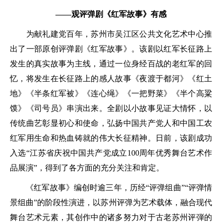
——观评弹剧《红军故事》有感
为献礼建党百年，苏州市吴江区公共文化艺术中心推
出了一部原创评弹剧《红军故事》。该剧以红军长征路上
发生的真实故事为主线，通过一位身经百战的老红军的回
忆，将发生在长征路上的感人故事《夜渡于都河》《红土
地》《半条红军被》《连心绳》《一把野菜》《半个高粱
馍》《司号员》串演出来。全剧以小故事见证大情怀，以
传统曲艺彰显初心和使命，弘扬中国共产党人和中国工农
红军用生命和热血铸就的伟大长征精神。日前，该剧成功
入选“江苏省庆祝中国共产党成立100周年优秀舞台艺术作
品展演”，得到了各方面的充分关注和肯定。
《红军故事》编创时逾三年，历经“评弹组曲”“评弹情
景组曲”的阶段性演进，以苏州评弹为艺术载体，融合现代
舞台艺术元素，其创作中的诸多努力对于古老苏州评弾的