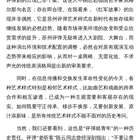
评弾剧的出现已非个案。这使人不由想起德国哲学家黑格
尔那句名言：存在即合理。在我看来，《红军故事》的出
现并非偶然，它是苏州评弹艺术样式在新时代有效存续和
继续发展的必然趋势。随着市场审美环境的改变和受众欣
赏需求的提升，苏州评弹无疑将进入大剧院、大舞台，而
这种演出环境和技术配置的调整，必然会对原有观演互动
态势带来相应的影响，从而对一桌两椅、无需化妆、不求
声光的传统表演格局提出新的审美要求。
同时，在信息传播和交换发生革命性变化的今天，各
种艺术样式特别是相邻艺术样式，比如曲艺和戏曲的跨界
合作和相互渗透，已成为一种主观需要和客观存在的现
实。如何既要守正传承、移步不换形，又要创新发展、原
汁添新味，是所有传统艺术样式不能不面对的历史考问。
当然，我们还要看到，这也是“评弾就青年”的一种历
史责任。评弹“老听客”陈云同志曾经深刻指出：“不要让青