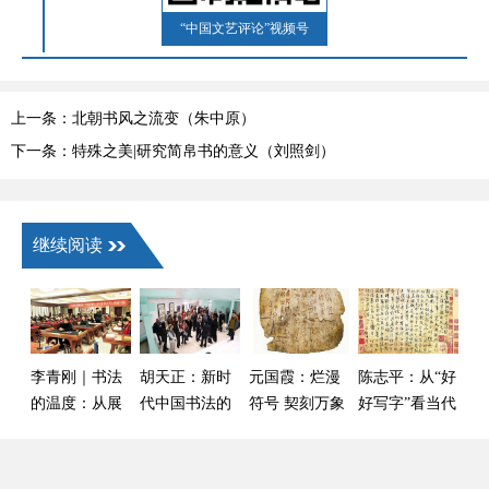
“中国文艺评论”视频号
上一条：北朝书风之流变（朱中原）
下一条：特殊之美|研究简帛书的意义（刘照剑）
继续阅读
李青刚｜书法
胡天正：新时
元国霞：烂漫
陈志平：从“好
的温度：从展
代中国书法的
符号 契刻万象
好写字”看当代
厅回归大众
全球传播与交
——甲骨文的
书法教育的守
流互鉴
空间节奏之美
正出新