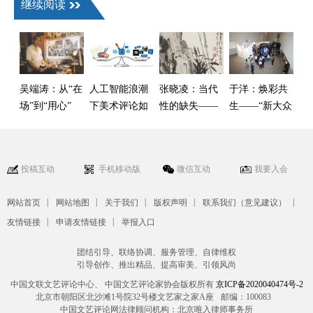
继续阅读
吴端涛：从“在
人工智能浪潮
张晓凌：当代
于洋：焕彩共
场”到“用心”
下美术评论如
性的缺失——
生——“新大众
何凝萃
今日中国画之
文艺”视野下的
思
毕业季观察与
思考
投稿互动
手机移动版
微信互动
我要入会
|
|
|
|
|
网站首页
网站地图
关于我们
版权声明
联系我们（意见建议）
|
|
友情链接
申请友情链接
举报入口
团结引导、联络协调、服务管理、自律维权
引导创作、推出精品、提高审美、引领风尚
中国文联文艺评论中心、 中国文艺评论家协会版权所有
京ICP备2020040474号-2
北京市朝阳区北沙滩1号院32号楼文艺家之家A座
邮编：100083
中国文艺评论网法律顾问机构：北京唯入律师事务所