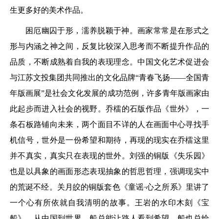
生更多好的美术作品。
困厄幽囚于形，濡养脱颖于神。画家常常是在形式之
形与内涵之神之间，反复比较深入思考而不断提升作品的
品质，不断成熟着自我的表现理念。中国文化艺术促进会
与江苏文投集团共同推出的文化品牌“青春飞扬——全国青
年版画展”是社会文化发展的成功范例，许多青年版画家由
此起步而进入社会的视野。乔檑的石版作品《世外》，一
条石板路铺向未来，两个面目不详的人在画面中心寻找手
机信号，世外是一份希望和期待，再现的现实在乔檑这里
并不真实，真实只在表现的世外。刘强的铜版《失乐园》
也是以具象的画面形态表现抽象的哲思哲理，强调现实中
的荒诞不经。关月皎的铜版套色《童谣·心之所系》里讲了
一个心有所依就自我清明的故事。王岩的水印木刻《宝
船》，从中国到世界，船总能让路人看到希望，船也总给