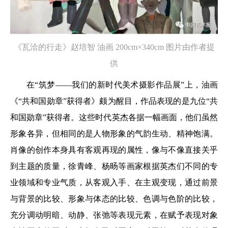
《瓦洽的行走》赵培智 油画 200cm×340cm 图片由作者提
供
在“筑梦——我们的新时代美术摄影作品展”上，油画
《“共和国勋章”获得者》颇为醒目，作品表现的是九位“共
和国勋章”获得者。这些时代英杰各据一幅画面，他们虽然
形象各异，但相同的是人物形象的气韵生动、精神饱满。
肖像的创作本身具有客观再现的属性，像与不像直接关乎
到主题的质量，徐青峰、杨旸等画家根据英杰们不同的专
业领域和专业气质，从客观入手、在主观变现，通过前景
与背景的比较、形象与体态的比较、色调与色阶的比较，
充分调动明暗、动静、张弛等表现元素，在赋予表现对象