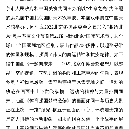
京市人民政府和中国美协共同主办的以“生命之光”为主题
的第九届中国北京国际美术双年展。本届双年展在中国美
术馆举办，同时应2022北京冬奥组委会之邀加入“相约北
京”奥林匹克文化节暨第22届“相约北京”国际艺术节，从全
球117个国家和地区征集，展出作品700多件，以超乎寻常
的体量和规模，强调了伟大的奥运精神和抗疫精神。如巨
幅中国画《一起向未来——2022北京冬奥会欢迎您》以超
越时空的视角、气势开阔的构图和工笔重彩的勾勒，表现
冬奥吉祥物冰墩墩、雪容融穿梭于冰雪天地之间，运动的
轨迹在画面中上下翻飞纵横，运动的精神与力量扑面而
来；油画《体育强国梦想激荡》的画面如同一幕历史大剧
正在上演，一束“强光”横亘于画面的中心，环绕着光束的
是奋力拼搏的运动形象，团块的组合又像一个个故事的展
开，丰富的细节描述与浑厚的整体氛围让光束不但代表着