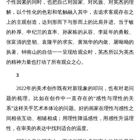
个性因素的同时，也把自己对国家、对民族、对英杰的理
解，以个性化的色彩和笔触融入其中，去追求客观存在之
上的主观创造，达到形而下与形而上的比肩并进。当于敏
的朴厚、申纪兰的直率、孙家栋的从容、李延年的勇毅、
张富清的坚韧、袁隆平的求实、黄旭华的内敛、屠呦呦的
执著、钟南山的自信一一呈现给观众时，英杰所以为英杰
的精神力量也打动了所有观众之心。
3
2022年的美术创作既有对新现象的叩问，也有对老问
题的梳理。比如在创作中一直存在的“感性与理性的关
系”这样关乎艺术本体论的问题。好的画家在理性与感性之
间相依互动、相辅相成；用理性降温感性，用感性升温理
性，在审美的表达中找到适合的温度。