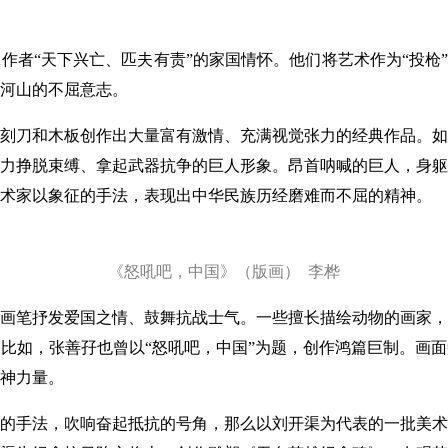
“天下兴亡、匹夫有责”的家国情怀。他们将艺术作为“投枪”
河山的不屈意志。
刀和木板创作出大量富有激情、充满视觉张力的经典作品。如
力挣脱束缚、拿起武器抗争的巨人形象。昂首呐喊的巨人，身躯
术家以象征的手法，表现出中华民族历经磨难而不屈的精神。
《怒吼吧，中国》（版画） 李桦
笔抒发爱国之情、鼓舞抗战士气。一些擅长描绘动物的画家，
比如，张善孖也曾以“怒吼吧，中国”为题，创作鸿篇巨制。画
神力量。
手法，吹响奋起抵抗的号角，那么以刘开渠为代表的一批美术