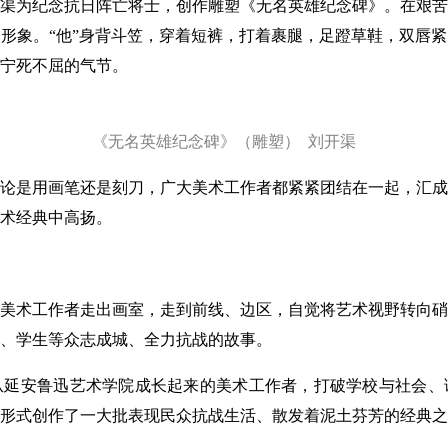
刘开渠为纪念抗日阵亡将士，创作雕塑《无名英雄纪念碑》。在艰
形象。“他”身背斗笠，穿着短裤，打着裹腿，足蹬草鞋，双唇
宁死不屈的气节。
《无名英雄纪念碑》（雕塑） 刘开渠
是用画笔还是刻刀，广大美术工作者都紧紧团结在一起，汇成
术经典中高扬。
术工作者走出画室，走到前线、边区，自觉将艺术视野转向硝
、学生等众志成城、全力抗战的故事。
安鲁迅艺术学院成长起来的美术工作者，打破学校与社会、
形式创作了一大批表现民众抗战生活、散发着泥土芬芳的经典之