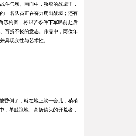
战斗气氛。画面中，狭窄的战壕里，
下的一名队员正在奋力爬出战壕；还有
角形构图，将艰苦条件下军民前赴后
、百折不挠的意志。作品中，两位年
兼具现实性与艺术性。
他昏倒了，就在地上躺一会儿，稍稍
中，单腿跪地、高扬镐头的开荒者，