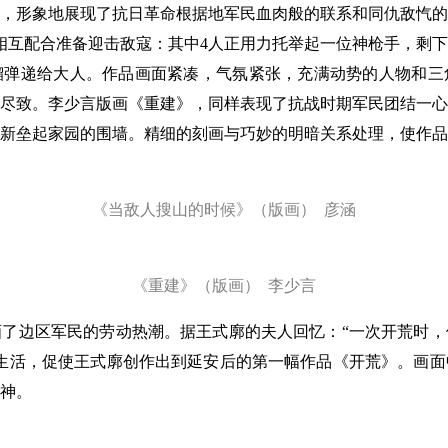
形象地展现了抗日革命根据地军民血肉般的联系和同仇敌忾的
相互配合准备迎击敌寇：其中4人正用力托举起一位神枪手，剩
榴弹递给大人。作品画面紧凑，气氛紧张，充满动势的人物和三
尽致。李少言版画《重建》，同样表现了抗战时期军民团结一心
新垒起家园的围墙。精细的刻画与巧妙的明暗关系处理，使作品
《当敌人搜山的时候》（版画） 彦涵
《重建》（版画） 李少言
边区军民的劳动热潮。据王式廓的夫人回忆：“一次开荒时，
生活，促使王式廓创作出到延安后的第一幅作品《开荒》。画面
神。