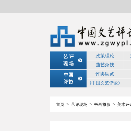
政策理论
艺 评
现 场
曲艺杂技
评协纵览
中国
评协
《中国文艺评论》
>
>
>
首页
艺评现场
书画摄影
美术评