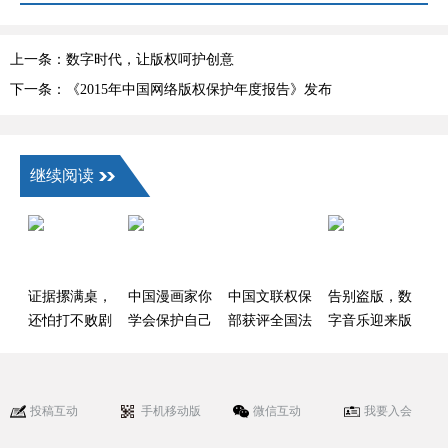
上一条：数字时代，让版权呵护创意
下一条：《2015年中国网络版权保护年度报告》发布
继续阅读
证据摞满桌，
中国漫画家你
中国文联权保
告别盗版，数
还怕打不败剧
学会保护自己
部获评全国法
字音乐迎来版
本抄袭者？
了吗？
治宣传教育先
权新时代
进单位
投稿互动
手机移动版
微信互动
我要入会