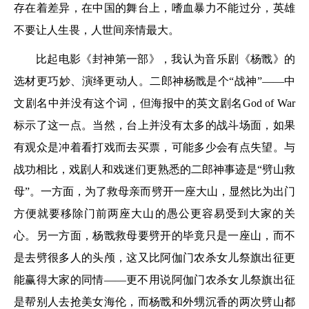
存在着差异，在中国的舞台上，嗜血暴力不能过分，英雄
不要让人生畏，人世间亲情最大。
比起电影《封神第一部》，我认为音乐剧《杨戬》的
选材更巧妙、演绎更动人。二郎神杨戬是个“战神”——中
文剧名中并没有这个词，但海报中的英文剧名God of War
标示了这一点。当然，台上并没有太多的战斗场面，如果
有观众是冲着看打戏而去买票，可能多少会有点失望。与
战功相比，戏剧人和戏迷们更熟悉的二郎神事迹是“劈山救
母”。一方面，为了救母亲而劈开一座大山，显然比为出门
方便就要移除门前两座大山的愚公更容易受到大家的关
心。另一方面，杨戬救母要劈开的毕竟只是一座山，而不
是去劈很多人的头颅，这又比阿伽门农杀女儿祭旗出征更
能赢得大家的同情——更不用说阿伽门农杀女儿祭旗出征
是帮别人去抢美女海伦，而杨戬和外甥沉香的两次劈山都