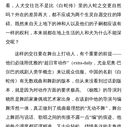
看，人犬交往岂不是比《白蛇传》里的人蛇之交更自然
吗？外在的差异再大，都不应成为两个生灵自愿交往的障
碍。既然来自天上地下的神和人以及他们的子嗣都应该有
一样的权利，本来就都在地上生活的人和犬为什么不能深
交呢？
这样的交往要在舞台上打动人，有个重要的前提——
他们必须用优雅的“超日常动作”（extra-daily，尤金尼奥·巴
尔巴的戏剧人类学概念）来让观众信服。中国的名剧《白
蛇传》有无数戏曲和舞剧的版本，但从来没看到过话剧版
本，就是因为对动作方面的要求极高。《杨戬》的导演刘
晓邑是舞蹈家兼偶戏艺术家出身，在该剧中他的导演与编
舞浑然一体，真正做到了戏曲最理想的“无动不舞”，舞台
上舞蹈与说话、歌唱之间的衔接不露一点“编”的痕迹。他
的每个调度都可谓精准，又十分轻松，抒情表达的主角戏