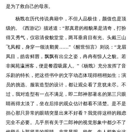
是为了救自己的母亲。
杨戬在历代传说典籍中，不但人品极佳，颜值也是顶
级的。《西游记》描述道：“那真君的相貌果是清奇，打扮
得又秀气，仪容清俊貌堂堂，两耳垂肩目有光。头戴三山
飞凤帽，身穿一领淡鹅黄……”《醒世恒言》则说：“龙眉
凤目，皓齿鲜唇，飘飘有出尘之姿，冉冉有惊人之貌。若
非阆苑瀛洲客，便是餐霞吸露人。”《杨戬》充分发挥了音
乐剧的特长，把这些书中的文字动态体现得栩栩如生；演
员的挑选、服装造型的设计，都让观众看了意犹未尽。不
过，我对造型有一点不满足，即二郎神那著名的第三只眼
睛画得太淡了，坐在后排的观众估计都看不清楚。是不是
担心那只异常的眼睛突显出来不好看？我觉得这样的顾虑
完全不必要。几乎所有关于二郎神的视觉形象中都少不了
他额头上那竖直的眼睛，非常显眼、帅气。先人想象出这