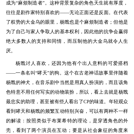
成为“麻烦制造者”。这种背景复杂的角色天生就有厚度，
往往是剧作家特别喜欢的——无论正面还是反面。在代表
了权势的大金乌的眼里，杨戬也是个麻烦制造者；但他是
为了自己与家人争取人的基本权利，因此他的抗争会赢得
绝大多数人的支持和同情，而压制他的大金乌就令人生
厌。
杨戬讨人喜欢，还因为他有个出人意料的可爱搭档
——一条名叫“哮天”的狗。这个在古老神话故事里伴随着
杨戬的神犬，在音乐剧中当然是用真人扮演的，而且该角
色特意不用任何写实的动物装扮，所以，看上去就是杨戬
最忠实的助理，甚至被有些人看出了CP的味道。年轻观众
看到哮天和杨戬的频繁互动特别兴奋，可以有两种不一样
的解读：按照类似于布莱希特的理论，是穿透角色的外
壳，看到了两个演员在互动；要是从社会象征的角度来