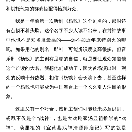
和烘托气氛的群戏搭配得恰到好处。
我是一年前第一次听到《杨戬》这个剧名的，那时还
有点摸不着头脑。这个名字不少人读不出来，在封神故事
中他也不是知名度最高的——远不如近年来特别火的哪
吒。如果用他的别名二郎神，可能辨识度会高很多。但音
乐剧《杨戬》的主创有足够的自信，就是要让观众知道他
这个难读的大名。我想他们成功了，因为首场演出时，观
众的反响十分热烈。相信《杨戬》会长演下去，甚至这样
的一个杨戬也可能成为中国舞台上一个长久引人注目的形
象。
这里又有一个巧合，该剧主创们可能还未必意识到，
杨戬不仅是个“战神”，也是大戏剧家汤显祖推崇的“戏
神”。汤显祖的《宜黄县戏神清源师庙记》写的就是