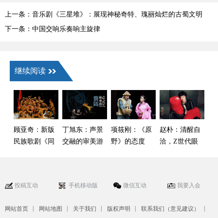
上一条：音乐剧《三星堆》：展现神秘奇特、瑰丽灿烂的古蜀文明
（郑荣健）
下一条：中国交响乐奏响主旋律
继续阅读
顾亚奇：新版
丁旭东：声景
项筱刚：《原
赵朴：清醒自
民族歌剧《同
交融的审美游
野》的态度
洽，Z世代眼
心结》的时代
历
中的“酷”
叙事与艺术升
维
投稿互动
手机移动版
微信互动
我要入会
|
|
|
|
|
网站首页
网站地图
关于我们
版权声明
联系我们（意见建议）