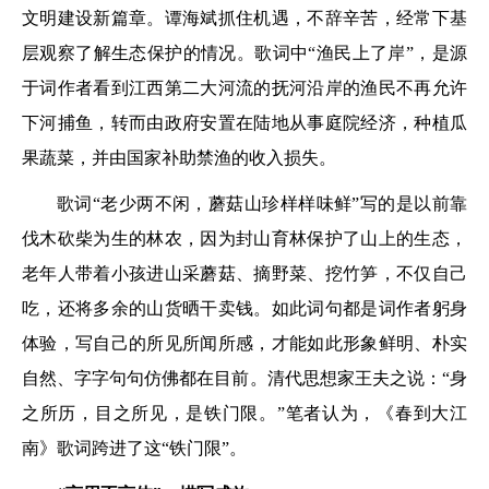
文明建设新篇章。谭海斌抓住机遇，不辞辛苦，经常下基
层观察了解生态保护的情况。歌词中“渔民上了岸”，是源
于词作者看到江西第二大河流的抚河沿岸的渔民不再允许
下河捕鱼，转而由政府安置在陆地从事庭院经济，种植瓜
果蔬菜，并由国家补助禁渔的收入损失。
歌词“老少两不闲，蘑菇山珍样样味鲜”写的是以前靠
伐木砍柴为生的林农，因为封山育林保护了山上的生态，
老年人带着小孩进山采蘑菇、摘野菜、挖竹笋，不仅自己
吃，还将多余的山货晒干卖钱。如此词句都是词作者躬身
体验，写自己的所见所闻所感，才能如此形象鲜明、朴实
自然、字字句句仿佛都在目前。清代思想家王夫之说：“身
之所历，目之所见，是铁门限。”笔者认为，《春到大江
南》歌词跨进了这“铁门限”。