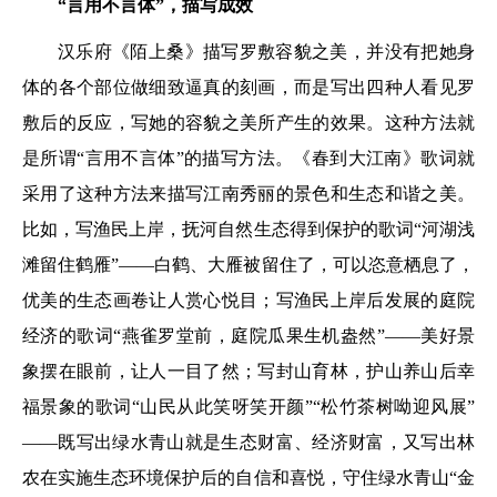
“言用不言体”，描写成效
汉乐府《陌上桑》描写罗敷容貌之美，并没有把她身
体的各个部位做细致逼真的刻画，而是写出四种人看见罗
敷后的反应，写她的容貌之美所产生的效果。这种方法就
是所谓“言用不言体”的描写方法。《春到大江南》歌词就
采用了这种方法来描写江南秀丽的景色和生态和谐之美。
比如，写渔民上岸，抚河自然生态得到保护的歌词“河湖浅
滩留住鹤雁”——白鹤、大雁被留住了，可以恣意栖息了，
优美的生态画卷让人赏心悦目；写渔民上岸后发展的庭院
经济的歌词“燕雀罗堂前，庭院瓜果生机盎然”——美好景
象摆在眼前，让人一目了然；写封山育林，护山养山后幸
福景象的歌词“山民从此笑呀笑开颜”“松竹茶树呦迎风展”
——既写出绿水青山就是生态财富、经济财富，又写出林
农在实施生态环境保护后的自信和喜悦，守住绿水青山“金