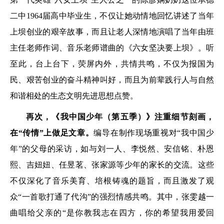
二中1964届高中毕业生，不仅让她动情地回忆讲述了当年
上坝创业的艰辛故事，而且让老人深情地演唱了当年由班
主任老师作词、音乐老师谱曲的《六女坚决要上坝》。听
至此，台上台下，荧屏内外，共情共鸣，不仅为报国为
民、艰苦创业的奋斗精神叫好，而且为前辈践行人与自然
和谐相处的生态文明先进思想点赞。
再次，《我中国少年（第五季）》注重细节刻画，
在“传情”上做足文章。
编导在制作现场重视对“我中国少
年”的父母的采访，如与刘一人、李悦然、安信铭、朴恩
熙、吉妞妞、任昱茗、张家源等少年的家长的交流。这些
不仅深化了音乐美育、培根铸魂的题旨，而且激发了观
众“一首歌打通了代沟”的强烈情感共鸣。其中，张雯越一
曲唱给父亲的“是你教我志在四方，你的希望我用爱回