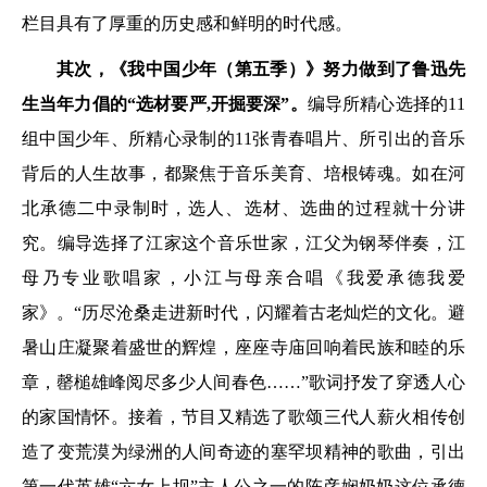
栏目具有了厚重的历史感和鲜明的时代感。
其次，《我中国少年（第五季）》努力做到了鲁迅先
生当年力倡的“选材要严,开掘要深”。
编导所精心选择的11
组中国少年、所精心录制的11张青春唱片、所引出的音乐
背后的人生故事，都聚焦于音乐美育、培根铸魂。如在河
北承德二中录制时，选人、选材、选曲的过程就十分讲
究。编导选择了江家这个音乐世家，江父为钢琴伴奏，江
母乃专业歌唱家，小江与母亲合唱《我爱承德我爱
家》。“历尽沧桑走进新时代，闪耀着古老灿烂的文化。避
暑山庄凝聚着盛世的辉煌，座座寺庙回响着民族和睦的乐
章，罄槌雄峰阅尽多少人间春色……”歌词抒发了穿透人心
的家国情怀。接着，节目又精选了歌颂三代人薪火相传创
造了变荒漠为绿洲的人间奇迹的塞罕坝精神的歌曲，引出
第一代英雄“六女上坝”主人公之一的陈彦娴奶奶这位承德