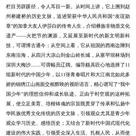
栏目另辟蹊径，令人耳目一新。从时间上讲，它上溯到赵
州桥建桥的历史文脉，追述荣获中华人民共和国“友谊勋
章”的加拿大友人伊莎白的传奇人生，介绍彝族非物质文化
遗产——火把节的渊源，又延展至新时代的新文明新科
技，可谓博古通今；从空间上看，它从祖国的西南边陲到
东南沿海，从四川大凉山到金山岭长城，从塞罕坝林场到
深圳大梅沙……可谓幅员辽阔。编导颇具匠心地选择了11
组新时代的中国少年，以11张青春唱片和大江南北如此多
娇的锦绣江山画面交相辉映的视听语言，精心谱写了“我中
国少年”的理想信仰和成长轨迹。正由于时空观的这种拓
展，使立足美育、培根铸魂的宗旨既贯穿了传承和弘扬中
华民族优秀文化传统的历史文脉，引领观众尤其是青少年
观众学习历史、感悟历史；又结合了新时代中国式现代化
建设的伟大实践，引领受众深入生活、扎根人民，从而使