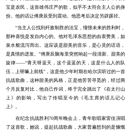
宝是农民，这首雄伟庄严的歌，似乎不太符合主人公的身
份。他的话让傅庚辰受到震动。他思考后决定另辟蹊径。
“当主人公找到歼敌制胜的法宝，憧憬未来的胜利时，
那种喜悦是发自内心的。他对毛泽东思想的由衷赞美，如
泉水般流泻而出。这应该是甜美的音乐，是心灵的话语，
是真情的迸发。”傅庚辰脑海里突然响起一段清新、甜美的
旋律——“青天呀蓝天，这个蓝蓝的天，这是什么人的队
伍，上呀嘛上前线”，这是他少年时期在哈尔滨听过的一首
抗战歌曲，这种甜美的风格，正是他苦苦寻觅的，经过两
个月反复对比，他自己作词，终于完全跳出了《在太行山
上》的影响，写出了传唱至今的《毛主席的话儿记心
上》。
在纪念抗战胜利70周年晚会上，青年歌唱家雷佳演唱
了这首歌，她说，提起抗战歌曲，大家普遍想到的是慷慨