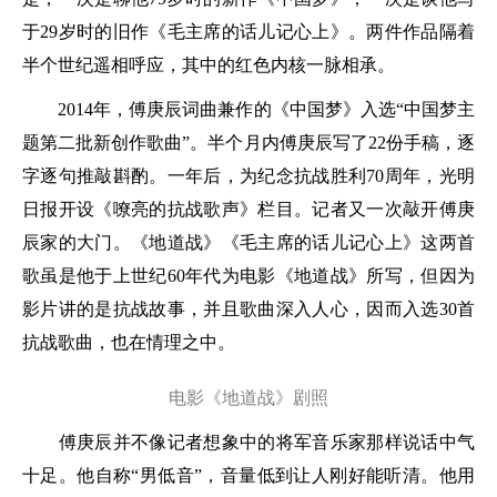
于29岁时的旧作《毛主席的话儿记心上》。两件作品隔着
半个世纪遥相呼应，其中的红色内核一脉相承。
2014年，傅庚辰词曲兼作的《中国梦》入选“中国梦主
题第二批新创作歌曲”。半个月内傅庚辰写了22份手稿，逐
字逐句推敲斟酌。一年后，为纪念抗战胜利70周年，光明
日报开设《嘹亮的抗战歌声》栏目。记者又一次敲开傅庚
辰家的大门。《地道战》《毛主席的话儿记心上》这两首
歌虽是他于上世纪60年代为电影《地道战》所写，但因为
影片讲的是抗战故事，并且歌曲深入人心，因而入选30首
抗战歌曲，也在情理之中。
电影《地道战》剧照
傅庚辰并不像记者想象中的将军音乐家那样说话中气
十足。他自称“男低音”，音量低到让人刚好能听清。他用