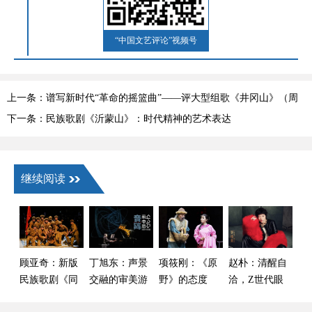
“中国文艺评论”视频号
上一条：谱写新时代“革命的摇篮曲”——评大型组歌《井冈山》（周
由强）
下一条：民族歌剧《沂蒙山》：时代精神的艺术表达
继续阅读
顾亚奇：新版
丁旭东：声景
项筱刚：《原
赵朴：清醒自
民族歌剧《同
交融的审美游
野》的态度
洽，Z世代眼
心结》的时代
历
中的“酷”