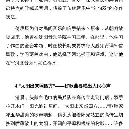
语特点的呼喊式音调，借鉴了传统音乐中“句句双”的创作
技法。
傅庚辰为何对民间音乐的信手拈来？原来，从朝鲜战
场回来，他曾在沈阳音乐学院学习三年。在那里，他学习
了作曲的全套本领，时任校长劫夫要求每人必须背诵50首
民歌，学习两种戏曲，他选择了河北梆子和评戏。这让他
在写河北音乐时如鱼得水。
4.“太阳出来照四方”——好歌曲要唱出人民心声
清晨，头戴白毛巾的民兵队长高传宝走到门后，双手
拉开木门，阳光洒进房间。“太阳出来照四方……”歌唱家
邓玉华甜美的歌声响起，镜头从迎着阳光站立的高传宝切
换到喷薄欲出的太阳，开阔的平原和模糊的树影……许多