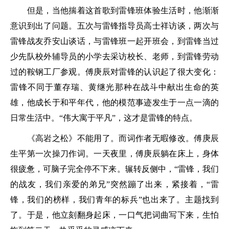
但是，当他揣着这首歌到雷锋班体验生活时，他渐渐
意识到出了问题。五次与雷锋指导员高士祥访谈，两次与
雷锋战友乔安山谈话，与雷锋班一起开班会，到雷锋当过
少先队校外辅导员的小学去采访校长、老师，到雷锋劳动
过的鞍钢工厂参观。傅庚辰对雷锋的认识起了很大变化：
雷锋不同于董存瑞、黄继光那种在战斗中献出生命的英
雄，他成长于和平年代，他的模范事迹发生于一点一滴的
日常生活中。“伟大寓于平凡”，这才是雷锋的特点。
《高岩之松》不能用了。而词作者无暇修改。傅庚辰
生平第一次操刀作词。一天夜里，傅庚辰躺在床上，身体
很疲惫，可脑子完全停不下来。辗转反侧中，“雷锋，我们
的战友，我们亲爱的弟兄”突然蹦了出来，紧接着，“雷
锋，我们的榜样，我们青年的标兵”也出来了。主题找到
了。于是，他立刻翻身起床，一口气把词曲写下来，生怕