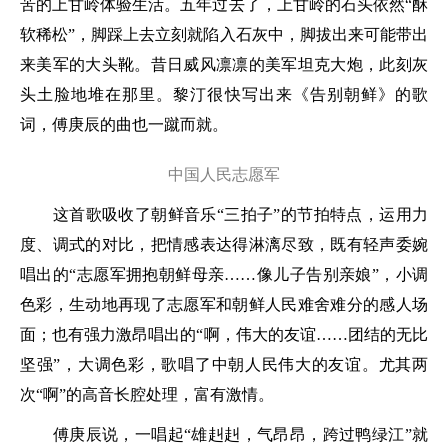
苦的上甘岭体验生活。五年过去了，上甘岭的石头依然“酥
软稀松”，脚踩上去立刻就陷入石灰中，脚拔出来可能带出
来美军的大头靴。昔日威风凛凛的美军坦克大炮，此刻灰
头土脸地堆在那里。黎汀很快写出来《告别朝鲜》的歌
词，傅庚辰的曲也一蹴而就。
中国人民志愿军
这首歌吸收了朝鲜音乐“三拍子”的节拍特点，运用力
度、调式的对比，把情感表达得淋漓尽致，既有轻声委婉
唱出的“志愿军拥抱朝鲜母亲……像儿子告别亲娘”，小调
色彩，生动地再现了志愿军和朝鲜人民难舍难分的感人场
面；也有强力激昂唱出的“啊，伟大的友谊……团结的无比
坚强”，大调色彩，歌唱了中朝人民伟大的友谊。尤其两
次“啊”的高音长腔处理，富有激情。
傅庚辰说，一唱起“雄赳赳，气昂昂，跨过鸭绿江”就