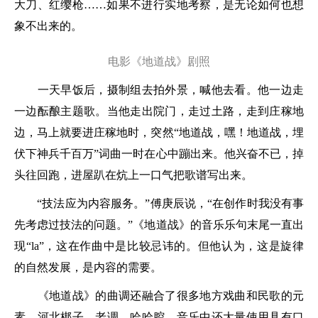
大刀、红缨枪……如果不进行实地考察，是无论如何也想
象不出来的。
电影《地道战》剧照
一天早饭后，摄制组去拍外景，喊他去看。他一边走
一边酝酿主题歌。当他走出院门，走过土路，走到庄稼地
边，马上就要进庄稼地时，突然“地道战，嘿！地道战，埋
伏下神兵千百万”词曲一时在心中蹦出来。他兴奋不已，掉
头往回跑，进屋趴在炕上一口气把歌谱写出来。
“技法应为内容服务。”傅庚辰说，“在创作时我没有事
先考虑过技法的问题。”《地道战》的音乐乐句末尾一直出
现“la”，这在作曲中是比较忌讳的。但他认为，这是旋律
的自然发展，是内容的需要。
《地道战》的曲调还融合了很多地方戏曲和民歌的元
素，河北梆子、老调、哈哈腔。音乐中还大量使用具有口