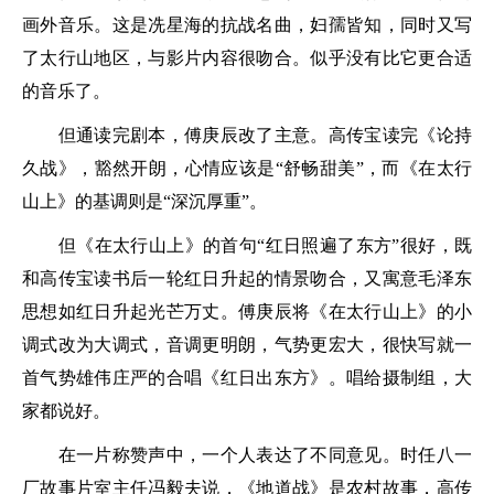
画外音乐。这是冼星海的抗战名曲，妇孺皆知，同时又写
了太行山地区，与影片内容很吻合。似乎没有比它更合适
的音乐了。
但通读完剧本，傅庚辰改了主意。高传宝读完《论持
久战》，豁然开朗，心情应该是“舒畅甜美”，而《在太行
山上》的基调则是“深沉厚重”。
但《在太行山上》的首句“红日照遍了东方”很好，既
和高传宝读书后一轮红日升起的情景吻合，又寓意毛泽东
思想如红日升起光芒万丈。傅庚辰将《在太行山上》的小
调式改为大调式，音调更明朗，气势更宏大，很快写就一
首气势雄伟庄严的合唱《红日出东方》。唱给摄制组，大
家都说好。
在一片称赞声中，一个人表达了不同意见。时任八一
厂故事片室主任冯毅夫说，《地道战》是农村故事，高传