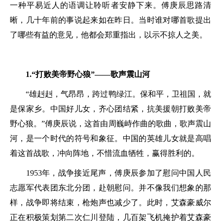
一种平易近人的语调让聆听者安静下来。傅庚辰思路清
晰，几十年前的事说起来如在昨日。当时谁对哪首歌提出
了哪些有益的意见，他都会郑重指出，以示不掠人之美。
1.“打败美帝野心狼”——歌声震山河
“雄赳赳，气昂昂，跨过鸭绿江。保和平，卫祖国，就
是保家乡。中国好儿女，齐心团结紧，抗美援朝打败美帝
野心狼。”傅庚辰说，这首由周巍峙作曲的歌曲，歌声震山
河，是一个时代的符号和象征。中国的英雄儿女就是高唱
着这首战歌，冲向阵地，不惜流血牺牲，赢得胜利的。
1953年，战争接近尾声，傅庚辰参加了慰问中国人民
志愿军代表团东北分团，赴朝慰问。并不像我们想象的那
样，战争即将结束，枪炮声也减少了。此时，艾森豪威尔
正在积极策划第二次仁川登陆，几百架飞机掩护着艾森豪