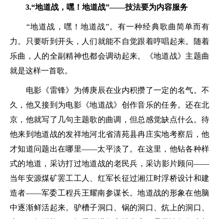
3.“地道战，嘿！地道战”——技法要为内容服务
“地道战，嘿！地道战”。有一种经典歌曲简单而有
力。只要听到开头，人们就能不自觉跟着哼唱起来。随着
乐曲，人的全副精神也都会调动起来。《地道战》主题曲
就是这样一首歌。
电影《雷锋》为傅庚辰在业内积攒了一定的名气。不
久，他又接到为电影《地道战》创作音乐的任务。还在北
京，他就写了几句主题歌的曲调，但总感觉缺点什么。待
他来到地道战的发祥地河北省清苑县冉庄实地考察后，他
才知道问题出在哪里——太平淡了。在这里，他钻各种样
式的地道，采访打过地道战的老民兵，采访影片顾问——
当年安源煤矿罢工工人、红军长征过湘江时浮桥设计和建
造者——军委工程兵王耀南参谋长。地道战的形象在他脑
中逐渐鲜活起来。驴槽子洞口、锅的洞口、炕上的洞口、