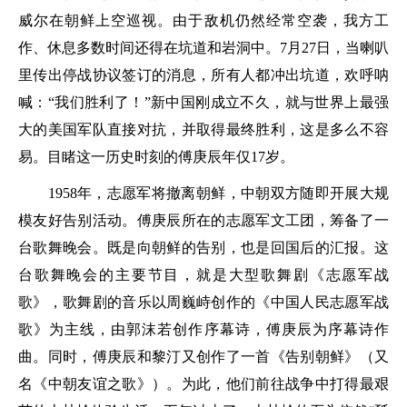
威尔在朝鲜上空巡视。由于敌机仍然经常空袭，我方工
作、休息多数时间还得在坑道和岩洞中。7月27日，当喇叭
里传出停战协议签订的消息，所有人都冲出坑道，欢呼呐
喊：“我们胜利了！”新中国刚成立不久，就与世界上最强
大的美国军队直接对抗，并取得最终胜利，这是多么不容
易。目睹这一历史时刻的傅庚辰年仅17岁。
1958年，志愿军将撤离朝鲜，中朝双方随即开展大规
模友好告别活动。傅庚辰所在的志愿军文工团，筹备了一
台歌舞晚会。既是向朝鲜的告别，也是回国后的汇报。这
台歌舞晚会的主要节目，就是大型歌舞剧《志愿军战
歌》，歌舞剧的音乐以周巍峙创作的《中国人民志愿军战
歌》为主线，由郭沫若创作序幕诗，傅庚辰为序幕诗作
曲。同时，傅庚辰和黎汀又创作了一首《告别朝鲜》（又
名《中朝友谊之歌》）。为此，他们前往战争中打得最艰