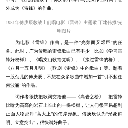
外成为《雷锋》的作曲。
1981年傅庚辰教战士们唱电影《雷锋》主题歌 丁建伟摄/光
明图片
为电影《雷锋》作曲，是一件“光荣而又艰巨”的任
务。此时，广为传唱的雷锋歌曲已有不少，比如《学习雷
锋好榜样》、《唱支山歌给党听》、《接过雷锋的枪》、
《八月十五月儿明》（歌剧《雷锋》中的歌曲）等。憋着
一股劲儿的傅庚辰，不想在众多歌曲中增加一首“引不起任
何波澜”的作品。
词作者很快把歌词交给他——《高岩之松》，把雷锋
比喻为高高的岩石上长出的一棵松树，让人们很容易想到
正面人物那种“高大上”的伟岸形象。傅庚辰认为“形象鲜
明、立意突出”，很快谱好曲子。