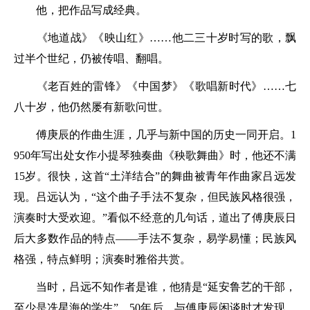
他，把作品写成经典。
《地道战》《映山红》……他二三十岁时写的歌，飘
过半个世纪，仍被传唱、翻唱。
《老百姓的雷锋》《中国梦》《歌唱新时代》……七
八十岁，他仍然屡有新歌问世。
傅庚辰的作曲生涯，几乎与新中国的历史一同开启。1
950年写出处女作小提琴独奏曲《秧歌舞曲》时，他还不满
15岁。很快，这首“土洋结合”的舞曲被青年作曲家吕远发
现。吕远认为，“这个曲子手法不复杂，但民族风格很强，
演奏时大受欢迎。”看似不经意的几句话，道出了傅庚辰日
后大多数作品的特点——手法不复杂，易学易懂；民族风
格强，特点鲜明；演奏时雅俗共赏。
当时，吕远不知作者是谁，他猜是“延安鲁艺的干部，
至少是冼星海的学生”。50年后，与傅庚辰闲谈时才发现，