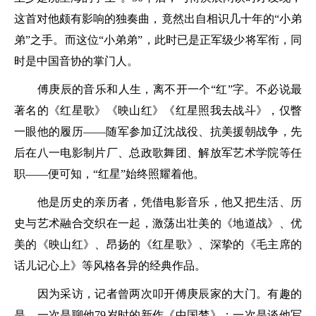
这首对他颇有影响的独奏曲，竟然出自相识几十年的“小弟
弟”之手。而这位“小弟弟”，此时已是正军级少将军衔，同
时是中国音协的掌门人。
傅庚辰的音乐和人生，离不开一个“红”字。不必说最
著名的《红星歌》《映山红》《红星照我去战斗》，仅瞥
一眼他的履历——随军参加辽沈战役、抗美援朝战争，先
后在八一电影制片厂、总政歌舞团、解放军艺术学院等任
职——便可知，“红星”始终照耀着他。
他是历史的亲历者，凭借电影音乐，他又把生活、历
史与艺术融合交织在一起，激荡出壮美的《地道战》、优
美的《映山红》、昂扬的《红星歌》、深挚的《毛主席的
话儿记心上》等风格各异的经典作品。
因为采访，记者曾两次叩开傅庚辰家的大门。有趣的
是，一次是聊他79岁时的新作《中国梦》；一次是谈他写