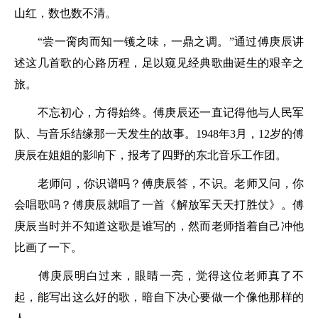
山红，数也数不清。
“尝一脔肉而知一镬之味，一鼎之调。”通过傅庚辰讲
述这几首歌的心路历程，足以窥见经典歌曲诞生的艰辛之
旅。
不忘初心，方得始终。傅庚辰还一直记得他与人民军
队、与音乐结缘那一天发生的故事。1948年3月，12岁的傅
庚辰在姐姐的影响下，报考了四野的东北音乐工作团。
老师问，你识谱吗？傅庚辰答，不识。老师又问，你
会唱歌吗？傅庚辰就唱了一首《解放军天天打胜仗》。傅
庚辰当时并不知道这歌是谁写的，然而老师指着自己冲他
比画了一下。
傅庚辰明白过来，眼睛一亮，觉得这位老师真了不
起，能写出这么好的歌，暗自下决心要做一个像他那样的