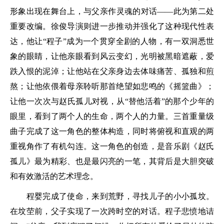
形象出现在舞台上，与父亲作灵魂的对话——此为第二处
重要改编。徐俊导演则进一步推动并强化了这种现代性表
达，他让“程子”成为一个贯穿全剧的人物，有一双洞悉世
象的眼睛，让他亲眼看到风云变幻，光明被黑暗遮蔽，爱
跌入恨的泥淖；让他站在父亲身边去体味痛苦、孤独和煎
熬；让他依偎着母亲聆听那首绝望如悲鸣的《摇篮曲》；
让他一次次与赵氏孤儿对视，从“替他活着”的那个少年的
眼里，看到了两个人的生命，两个人的力量。三首重量级
曲子完成了这一角色的整体构造，同时将俯视和直观的两
重视角作了有机勾连。这一角色的创造，是音乐剧《赵氏
孤儿》最为精彩、也是最闪亮的一笔，其背后是大胆突破
和有效激活的艺术理念。
程婴完成了使命，来到荒野，寻找儿子的小小孤坟。
在坟茔前，父子实现了一次跨时空的对话。程子悲愤地诘