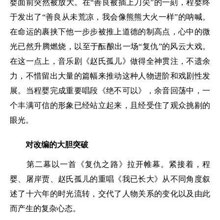
婴面前突然被放大。在“善良被插上刀尖”的一刻，程婴终
于发出了“善良从未荒凉，我会像熊熊大火一样”的呐喊。
在命运的裹挟下他一步步被推上道德的制高点，心中的微
光已然升腾燃烧，以至于酝酿出一场“复仇”的风云大戏。
在这一点上，音乐剧《赵氏孤儿》做得全神贯注，不遗余
力，不惜留出大量的篇幅来推动这种人物进阶和戏剧性发
展。当程婴完成重要唱段《绝不可以》，余音回荡中，一
个丰满可信的形象已经站立起来，且经受住了观众挑剔的
眼光。
对改编的大胆突破
第二幕以一首《复仇之路》拉开帷幕。紧接着，程
婴、屠岸贾、赵氏孤儿的重唱《我已长大》从不同角度叙
述了十六年的时光流转，交代了人物关系的变化以及由此
而产生的复杂心态。