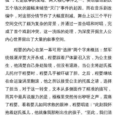
孤”，它是故事的发端、两大核心事件之一。英语版话剧以
五个场次的篇幅来铺垫“灭门”事件的起因。而在音乐剧改
编中，对这部分情节作了大幅度削减。舞台上以三个平行
空间交代了颇为复杂的背景，并通过一首合唱和对唱，完
成了首个戏剧冲突。这一洗练的处理，为深度开掘主人公
内心世界留出了大量的叙事空间。
程婴的内心在第一幕可用“选择”两个字来概括：禁军
统领屠岸贾大开杀戒，程婴踩着尸体蒙召入宫，为公主接
生，他清楚自己身处险境，但没有退路。当公主将赵氏孤
儿托付于程婴时，程婴几乎被吓破了胆。之后，程婴继续
在命运漩涡里翻滚，他之所以接受公主的托孤之请，选择
了担当，对于这一转变，文本从多侧面作了精准的描写，
而其中最具说服力的是，襁褓里突然传出咿呀之声，震痛
了程婴。看着婴儿如同求救的眼神，程婴唱道：“此刻我怀
抱着赵氏孤儿，他就像我那刚出生的孩子。”至此，我们清