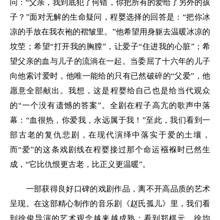
问：“父亲，我到底犯了何错，你把所有的爱给了另外的孩
子？”面对无解的生命疑问，程婴选择的回答是：“把你冰
凉的手放在我衣袍的褶皱里。”他希望用身躯去温暖冰凉的
坟茔；希望“打开我的胸膛”，让爱子“住进我的心脏”；希
望父亲的血与儿子的流淌在一起。当委屈了十六年的儿子
向他索讨爱时，他唯一能给的只有已然破碎的“父爱”，他
愿意全部献出。我想，这是程婴给自己也是给当代观众
的“一个没有遗憾的答案”。全剧在程子高亢的歌声中落
幕：“血很热，你爱我，永远属于我！”至此，我们看到一
部古老的复仇悲剧，在现代演绎中落实于爱的土壤，
而“爱”的这条戏剧线在程婴接过那个命运襁褓时已然生
成，“它比仇恨更古老，比正义更温暖”。
一部获得良好口碑的戏剧作品，离不开高品质的艺术
呈现。在这部精心制作的音乐剧《赵氏孤儿》里，我们看
到徐俊导演的艺术观念越来越成熟；看到郑棋元、徐均