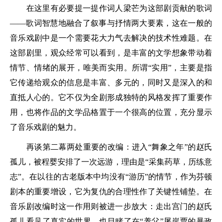
在这里有必要提一提作词人梁芒为这部剧贡献的歌词
——歌词智慧地融合了叙事与抒情两大要素，这在一般的
音乐戏剧中是一个需要花大力气去解决的技术性难题。在
这部剧里，观众经常可以看到，是丰富的文学想象带动着
情节、情绪的展开，唯美而实用。所谓“实用”，主要是指
它传递给观众的信息是丰富、多元的，同时又是深入的和
直抵人心的。它不仅为全剧形成独特的风格发挥了重要作
用，也将作品的文学品格置于一个很高的位置，充分显示
了音乐戏剧的魅力。
再谈第二幕两处重要的改编：进入“舞象之年”的赵氏
孤儿，被程婴安排了一次远游，理由是“采集药草，历练意
志”。在以往的古老版本中均没有“游历”的情节，作为芬顿
剧本的重要增设，它为复仇的合理性作了关键性铺垫。在
音乐剧改编时这一作用则被进一步放大：走出宫门的赵氏
孤儿看见了真实的世界，也目睹了在“养父”屠岸贾的暴政