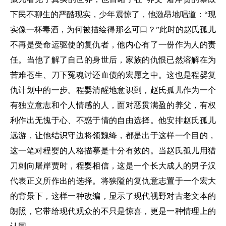
下民不聊生的严酷现实，少年震惊了，他激昂地唱道：“现
实像一杯毒酒，为何被描绘得那么可口？”此时的赵氏孤儿
不再是受命运驱使的复仇者，他内心有了一份作为人的责
任。当他了解了自己的身世后，家族的仇恨已然溶解在为
苦难苍生、刀下冤魂讨还血债的宏愿之中。这也是程婴复
仇计划中的一步。程婴清醒地意识到，赵氏孤儿作为一个
有独立意志和个人情感的人，面对恶贯满盈的养父，有权
利作出无愧于心、不惑于情的自由选择。他安排赵氏孤儿
远游，让他结识守边将领魏绛，都是出于这样一个目的，
这一笔对程婴的人格描摹是十分有效的。当赵氏孤儿用猎
刀刺向屠岸贾时，程婴相信，这是一个长大成人的男子汉
代表正义所作出的选择。将狭隘的复仇意志置于一个宏大
的背景下，这样一种改编，显示了现代视野对古老文本的
朗照，它带给现代观众的不只是惊喜，更是一种情理上的