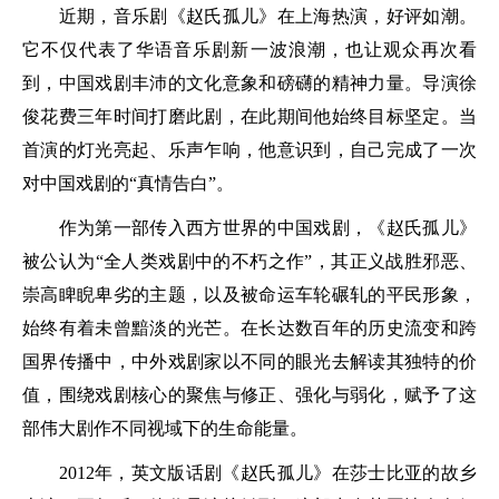
近期，音乐剧《赵氏孤儿》在上海热演，好评如潮。
它不仅代表了华语音乐剧新一波浪潮，也让观众再次看
到，中国戏剧丰沛的文化意象和磅礴的精神力量。导演徐
俊花费三年时间打磨此剧，在此期间他始终目标坚定。当
首演的灯光亮起、乐声乍响，他意识到，自己完成了一次
对中国戏剧的“真情告白”。
作为第一部传入西方世界的中国戏剧，《赵氏孤儿》
被公认为“全人类戏剧中的不朽之作”，其正义战胜邪恶、
崇高睥睨卑劣的主题，以及被命运车轮碾轧的平民形象，
始终有着未曾黯淡的光芒。在长达数百年的历史流变和跨
国界传播中，中外戏剧家以不同的眼光去解读其独特的价
值，围绕戏剧核心的聚焦与修正、强化与弱化，赋予了这
部伟大剧作不同视域下的生命能量。
2012年，英文版话剧《赵氏孤儿》在莎士比亚的故乡