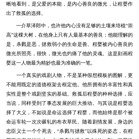
晰地看到，是父爱的本能，是内心善良的微光，让程婴作
出了救孤的选择。
一介草泽郎中，也许他内心没有足够的土壤来培植“崇
高”这棵大树，在他身上只有人最基本的善良；他能理解的
是，杀戮是恶，拯救弱小的生命是善。程婴被内心善良的
微光所照亮，很快，微光也灼痛了他的灵魂。这是刻画程
婴这一人物最为精妙也最为准确的一笔。
一个真实的戏剧人物，不是某种假想模板的图解，更
不能用既定的道德框架去框定他。他所拥有的丰富性和真
实性是整个戏剧坚实的基础。救孤后程婴的种种选择，应
当说，同样受到了事态发展的巨大推动。与其说是程婴选
择了大义，不如说是命运选择了程婴，而他始终是那个被
命运车轮一次次碾轧的布衣草民。随着剧情发展，身边的
忠臣义士一个个死去，“杀戮与拯救”以殊死的姿态，在程