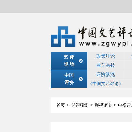
政策理论
艺 评
现 场
曲艺杂技
评协纵览
中国
评协
《中国文艺评论》
>
>
>
首页
艺评现场
影视评论
电视评