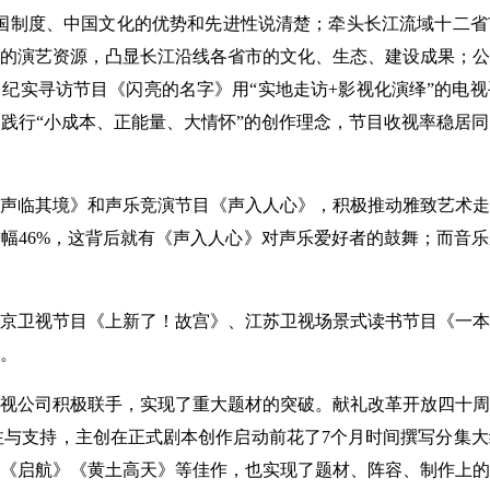
国制度、中国文化的优势和先进性说清楚；牵头长江流域十二省
的演艺资源，凸显长江沿线各省市的文化、生态、建设成果；公
纪实寻访节目《闪亮的名字》用“实地走访+影视化演绎”的电
践行“小成本、正能量、大情怀”的创作理念，节目收视率稳居
临其境》和声乐竞演节目《声入人心》，积极推动雅致艺术走
幅46%，这背后就有《声入人心》对声乐爱好者的鼓舞；而音
卫视节目《上新了！故宫》、江苏卫视场景式读书节目《一本
。
公司积极联手，实现了重大题材的突破。献礼改革开放四十周
注与支持，主创在正式剧本创作启动前花了7个月时间撰写分集
《启航》《黄土高天》等佳作，也实现了题材、阵容、制作上的