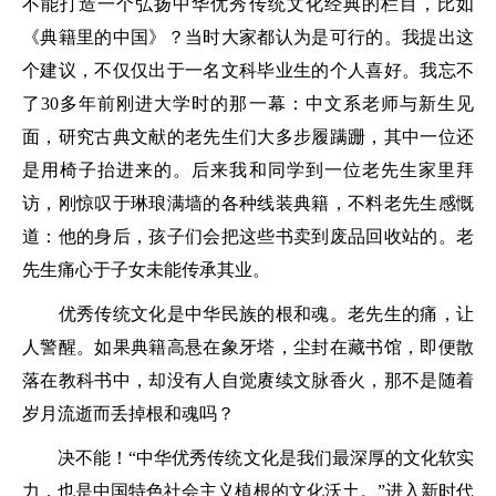
不能打造一个弘扬中华优秀传统文化经典的栏目，比如
《典籍里的中国》？当时大家都认为是可行的。我提出这
个建议，不仅仅出于一名文科毕业生的个人喜好。我忘不
了30多年前刚进大学时的那一幕：中文系老师与新生见
面，研究古典文献的老先生们大多步履蹒跚，其中一位还
是用椅子抬进来的。后来我和同学到一位老先生家里拜
访，刚惊叹于琳琅满墙的各种线装典籍，不料老先生感慨
道：他的身后，孩子们会把这些书卖到废品回收站的。老
先生痛心于子女未能传承其业。
优秀传统文化是中华民族的根和魂。老先生的痛，让
人警醒。如果典籍高悬在象牙塔，尘封在藏书馆，即便散
落在教科书中，却没有人自觉赓续文脉香火，那不是随着
岁月流逝而丢掉根和魂吗？
决不能！“中华优秀传统文化是我们最深厚的文化软实
力，也是中国特色社会主义植根的文化沃土。”进入新时代