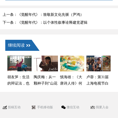
上一条：《觉醒年代》：致敬新文化先驱（尹鸿）
下一条：《觉醒年代》：以个体性叙事诠释建党逻辑
继续阅读
胡友笋：生活
陶庆梅：从一
慎海雄：《大
卢蓉：第31届
的辩证法，也
颗种子到“山花
唐诗人传》何
上海电视节白
是艺术的辩证
烂漫”
以映照千年文
玉兰奖中国剧
法
脉气象
集创作观察
投稿互动
手机移动版
微信互动
我要入会