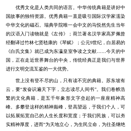
优秀文化是人类共同的语言。中华传统典籍是讲好中
国故事的独特资源。优秀典籍一直是吸引国际汉学家濡染
中华文化的磁石。瑞典学院唯一会中文的马悦然先生当年
的汉语入门读物就是《左传》；荷兰著名汉学家高罗佩曾
经翻译过竹林七贤嵇康的《琴赋》；公元9世纪，白居易的
《白氏文集》就已成为东瀛皇室争读之文献……今天的中
国，正在走近世界舞台的中央，传统经典正是我们与世界
进行文明交流互鉴的一大优势。
世上没有登不尽的山，只有读不完的典籍。苏东坡有
云，要“发奋识遍天下字，立志读尽人间书”。我们卷帙浩
繁的文化典籍，是五千年象形文字垒起的一座座精神高
峰。多攀登这样的精神巅峰，登高望远，于我们个人，可
以拓展拓宽自己的人生长度和宽度；于我们民族，可以夯
实精神厚度，进而“为天地立心，为生民立命，为往圣继绝