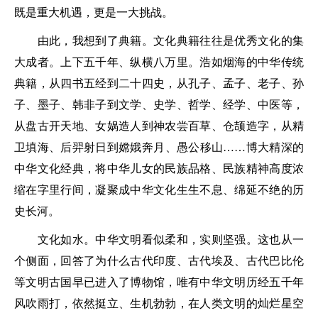
既是重大机遇，更是一大挑战。
由此，我想到了典籍。文化典籍往往是优秀文化的集
大成者。上下五千年、纵横八万里。浩如烟海的中华传统
典籍，从四书五经到二十四史，从孔子、孟子、老子、孙
子、墨子、韩非子到文学、史学、哲学、经学、中医等，
从盘古开天地、女娲造人到神农尝百草、仓颉造字，从精
卫填海、后羿射日到嫦娥奔月、愚公移山……博大精深的
中华文化经典，将中华儿女的民族品格、民族精神高度浓
缩在字里行间，凝聚成中华文化生生不息、绵延不绝的历
史长河。
文化如水。中华文明看似柔和，实则坚强。这也从一
个侧面，回答了为什么古代印度、古代埃及、古代巴比伦
等文明古国早已进入了博物馆，唯有中华文明历经五千年
风吹雨打，依然挺立、生机勃勃，在人类文明的灿烂星空