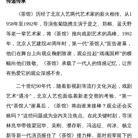
传递传承
《茶馆》历经了北京人艺两代艺术家的薪火相传。从1
958年至1992年，导演焦菊隐携主演于是之、郑榕、蓝天野
等老一辈艺术家，将《茶馆》推向戏剧艺术的高峰。1992
年，北京人艺建院40周年时，第一代“茶馆人”宣告谢幕，
他们在舞台上向观众鞠躬致谢，观众拉起“戏魂国粹”的横
幅向他们致敬。《茶馆》承载了一代人的情感记忆，让所
有热爱它的观众深感不舍。
二十世纪90年代，随着影视剧等流行文化兴起，戏剧
艺术“遇冷”，北京人艺也面临着新老交替的考验。“第一
代“茶馆人”谢幕后，《茶馆》将由谁来接棒？观众还会买
账吗？”这些问题成为业内关注焦点。在此关键时刻，导演
林兆华带领梁冠华、吴刚、濮存昕、冯远征、何冰、杨立
新等新一代演员握住了《茶馆》接力棒。面对前辈留下的