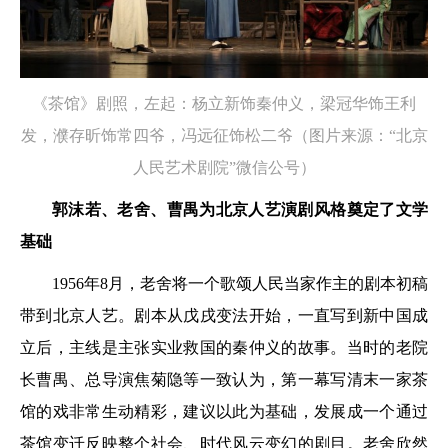
《茶馆》剧照，左起：杨立新饰秦仲义，梁冠华饰王利
发，濮存昕饰常四爷，冯远征饰松二爷（图片来源：“北京
人民艺术剧院”微信公号）
郭沫若、老舍、曹禺为北京人艺演剧风格奠定了文学
基础
1956年8月，老舍将一个歌颂人民当家作主的剧本初稿
带到北京人艺。剧本从戊戌变法开始，一直写到新中国成
立后，主线是主张实业救国的秦仲义的故事。当时的老院
长曹禺、总导演焦菊隐等一致认为，第一幕写清末一家茶
馆的戏非常生动精彩，建议以此为基础，发展成一个通过
茶馆变迁反映整个社会、时代风云变幻的剧目。老舍欣然