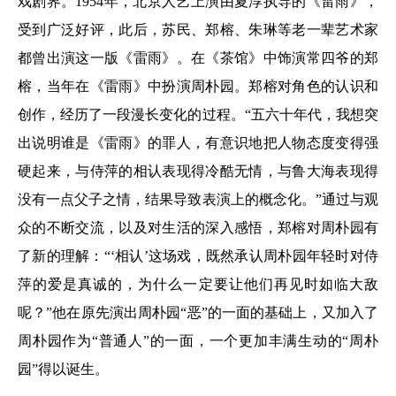
戏剧界。1954年，北京人艺上演由夏淳执导的《雷雨》，
受到广泛好评，此后，苏民、郑榕、朱琳等老一辈艺术家
都曾出演这一版《雷雨》。在《茶馆》中饰演常四爷的郑
榕，当年在《雷雨》中扮演周朴园。郑榕对角色的认识和
创作，经历了一段漫长变化的过程。“五六十年代，我想突
出说明谁是《雷雨》的罪人，有意识地把人物态度变得强
硬起来，与侍萍的相认表现得冷酷无情，与鲁大海表现得
没有一点父子之情，结果导致表演上的概念化。”通过与观
众的不断交流，以及对生活的深入感悟，郑榕对周朴园有
了新的理解：“‘相认’这场戏，既然承认周朴园年轻时对侍
萍的爱是真诚的，为什么一定要让他们再见时如临大敌
呢？”他在原先演出周朴园“恶”的一面的基础上，又加入了
周朴园作为“普通人”的一面，一个更加丰满生动的“周朴
园”得以诞生。