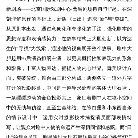
新剧场——北京国际戏剧中心·曹禺剧场冉冉“升”起。在深
刻理解原作的基础上，新版《日出》追求“新”与“突破”。
从原剧本出发，通过意象化和夸张化的手法，强化剧本的
思想深度和表演感染力；在叙事结构上大胆创新，以方达
生的“寻找”为线索，通过他的视角展开整个故事。剧中大
胆起用95后演员担纲主演，以更具概括性和表现力的形象
和影像，丰富人物表达，捕捉人物内心世界。舞美设计方
面，突破传统，舞台由三部分构成：两侧各立一道外八字
打开的投影纱幕，中间是一道异形处理的实体大理石墙，
一条缓缓游动的金鱼投影其上，象征着剧中人在狭小空间
中的无助与彷徨，直至生命终结。在陈白露和小东西自杀
的情节设计中，运用实时摄影技术捕捉演员面部表情特
写，让观众对剧中人物的命运产生深切同情和感慨。而“日
出”的舞台呈现，则是通过大理石翻转后露出的82盏筒灯汇