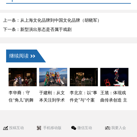
上一条：从上海文化品牌到中国文化品牌（胡晓军）
下一条：新型演出形态是否属于戏剧
继续阅读
李华裔：守
于建刚：从文
李北京：以“事
王馗：体现戏
住“角儿”的舞
本关注到学术
件史”与“个案
曲传承创造 主
台别让声光电
自觉——中国
史”双重视角来
体立场的鲜活
抢了戏
戏曲海外学术
建构中国话剧
样本
传播的启示
运动史
投稿互动
手机移动版
微信互动
我要入会