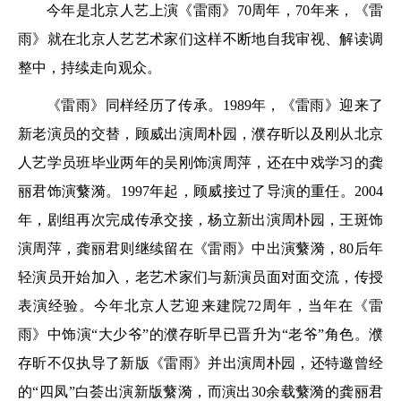
今年是北京人艺上演《雷雨》70周年，70年来，《雷
雨》就在北京人艺艺术家们这样不断地自我审视、解读调
整中，持续走向观众。
《雷雨》同样经历了传承。1989年，《雷雨》迎来了
新老演员的交替，顾威出演周朴园，濮存昕以及刚从北京
人艺学员班毕业两年的吴刚饰演周萍，还在中戏学习的龚
丽君饰演蘩漪。1997年起，顾威接过了导演的重任。2004
年，剧组再次完成传承交接，杨立新出演周朴园，王斑饰
演周萍，龚丽君则继续留在《雷雨》中出演蘩漪，80后年
轻演员开始加入，老艺术家们与新演员面对面交流，传授
表演经验。今年北京人艺迎来建院72周年，当年在《雷
雨》中饰演“大少爷”的濮存昕早已晋升为“老爷”角色。濮
存昕不仅执导了新版《雷雨》并出演周朴园，还特邀曾经
的“四凤”白荟出演新版蘩漪，而演出30余载蘩漪的龚丽君