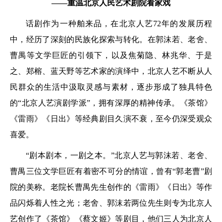
——重温北京人民艺术剧院看家戏
话剧作为一种舶来品，在北京人艺72年的发展历程
中，经历了深刻的民族化探索与转化。在郭沫若、老舍、
曹禺等文学巨匠的引领下，以及焦菊隐、林兆华、于是
之、郑榕、蓝天野等艺术家的演绎中，北京人艺不断从人
民群众的生活中汲取灵感与素材，逐步形成了独具特色
的“北京人艺演剧学派”，拥有深厚的精神传承。《茶馆》
《雷雨》《日出》等经典剧目久演不衰，至今仍深受观众
喜爱。
“剧本剧本，一剧之本。”北京人艺与郭沫若、老舍、
曹禺三位文学巨匠有着密不可分的情谊，曾有“郭老曹”剧
院的美称。老院长曹禺先生创作的《雷雨》《日出》等作
品闪烁着人性之光；老舍、郭沫若两位先生则专为北京人
艺创作了《茶馆》《蔡文姬》等剧目，他们三人为北京人