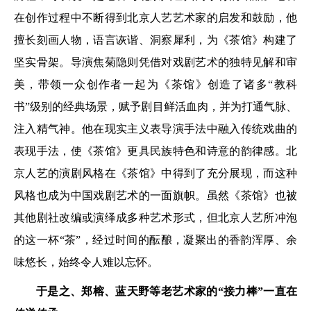
在创作过程中不断得到北京人艺艺术家的启发和鼓励，他
擅长刻画人物，语言诙谐、洞察犀利，为《茶馆》构建了
坚实骨架。导演焦菊隐则凭借对戏剧艺术的独特见解和审
美，带领一众创作者一起为《茶馆》创造了诸多“教科
书”级别的经典场景，赋予剧目鲜活血肉，并为打通气脉、
注入精气神。他在现实主义表导演手法中融入传统戏曲的
表现手法，使《茶馆》更具民族特色和诗意的韵律感。北
京人艺的演剧风格在《茶馆》中得到了充分展现，而这种
风格也成为中国戏剧艺术的一面旗帜。虽然《茶馆》也被
其他剧社改编或演绎成多种艺术形式，但北京人艺所冲泡
的这一杯“茶”，经过时间的酝酿，凝聚出的香韵浑厚、余
味悠长，始终令人难以忘怀。
于是之、郑榕、蓝天野等老艺术家的“接力棒”一直在