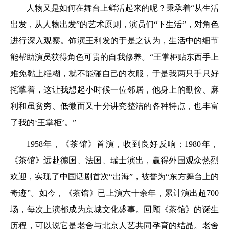
人物又是如何在舞台上鲜活起来的呢？秉承着“从生活
出发，从人物出发”的艺术原则，演员们“下生活”，对角色
进行深入观察。饰演王利发的于是之认为，生活中的细节
能帮助演员获得角色可贵的自我修养。“王掌柜贴东西手上
难免黏上糨糊，就不能碰自己的衣服，于是我两只手只好
挓挲着，这让我想起小时候一位邻居，他身上的勤俭、麻
利和虽贫穷、低微而又十分讲究整洁的各种特点，也丰富
了我的‘王掌柜’。”
1958年，《茶馆》首演，收到良好反响；1980年，
《茶馆》远赴德国、法国、瑞士演出，赢得外国观众热烈
欢迎，实现了中国话剧首次“出海”，被誉为“东方舞台上的
奇迹”。如今，《茶馆》已上演六十余年，累计演出超700
场，每次上演都成为京城文化盛事。回顾《茶馆》的诞生
历程，可以说它是老舍与北京人艺共同孕育的结晶。老舍