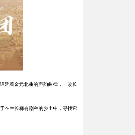
，绵延着金元北曲的声韵曲律，一改长
力于在生长稀有剧种的乡土中，寻找它