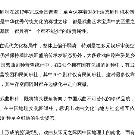
曲剧种在2017年完成全国普查，至今保存着348个活态剧种和
是中华优秀传统文化的稀世之珍，都是戏曲艺术宝库中的至重之
基因，都具有“一个都不能少”的珍贵属性。
文化在现代文化格局中，整体上偏于弱势，特别是在多元娱乐审美
仍然保持着比较旺盛的传承发展态势外，大多数戏曲剧种驻足乡
国戏曲剧种普查统计中，在241个拥有国有院团的剧种中，有12
有民营院团和民间班社，其中70个剧种仅有民间班社。这种最多仅
，其生存空间随时都在边缘化中走向衰微。
戏曲剧种，既将镜头视角折向了中国戏曲不可替代的珍稀品质，
，在中国地理文化图谱中，标识出戏曲文化与地方社会相互依存
珍稀剧种至今鲜活的生命姿态。
上形成的腔调类别。戏曲从宋元之际因中国地理上的南北，而有