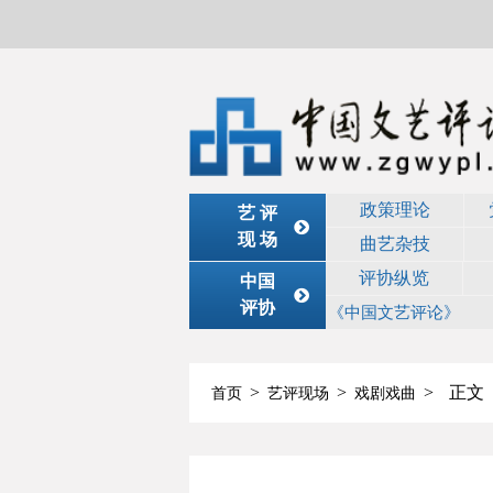
政策理论
艺 评
现 场
曲艺杂技
评协纵览
中国
评协
《中国文艺评论》
>
>
>
正文
首页
艺评现场
戏剧戏曲