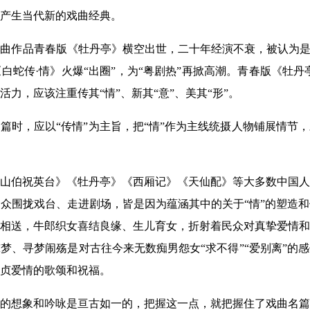
产生当代新的戏曲经典。
的昆曲作品青春版《牡丹亭》横空出世，二十年经演不衰，被认为是
白蛇传·情》火爆“出圈”，为“粤剧热”再掀高潮。青春版《牡丹
力，应该注重传其“情”、新其“意”、美其“形”。
篇时，应以“传情”为主旨，把“情”作为主线统摄人物铺展情节
山伯祝英台》《牡丹亭》《西厢记》《天仙配》等大多数中国人
众围拢戏台、走进剧场，皆是因为蕴涵其中的关于“情”的塑造
相送，牛郎织女喜结良缘、生儿育女，折射着民众对真挚爱情和
梦、寻梦闹殇是对古往今来无数痴男怨女“求不得”“爱别离”的
贞爱情的歌颂和祝福。
的想象和吟咏是亘古如一的，把握这一点，就把握住了戏曲名篇