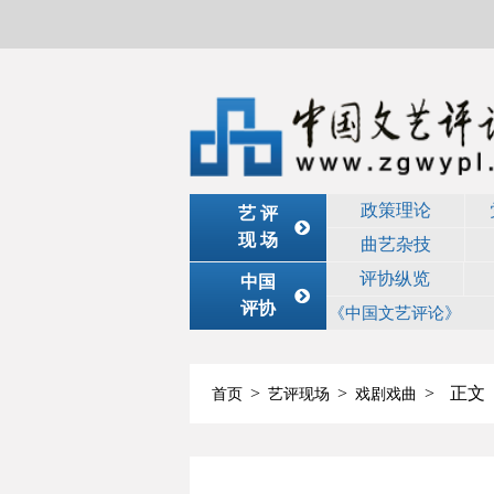
政策理论
艺 评
现 场
曲艺杂技
评协纵览
中国
评协
《中国文艺评论》
>
>
>
正文
首页
艺评现场
戏剧戏曲