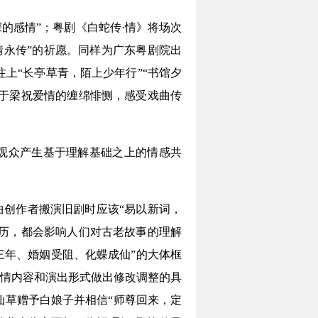
深的感情”；粤剧《白蛇传·情》将场次
真情永传”的祈愿。同样为广东粤剧院出
上“长亭草青，陌上少年行”“书馆夕
浸于梁祝爱情的缠绵悱恻，感受戏曲传
观众产生基于理解基础之上的情感共
曲创作者搬演旧剧时应该“易以新词，
阅历，都会影响人们对古老故事的理解
窗三年、婚姻受阻、化蝶成仙”的大体框
情内容和演出形式做出修改调整的具
仙草赠予白娘子并相信“师尊回来，定