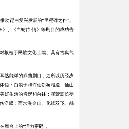
推动昆曲复兴发展的“里程碑之作”。
亭》、《白蛇传·情》等剧目的成功告
，对根植于民族文化土壤、具有古典气
耳熟能详的戏曲剧目，之所以历经岁
和体悟：白娘子和许仙断桥相逢、仙山
美好生活的肯定和向往；崔莺莺长亭
感伤浩叹；而水漫金山、化蝶双飞、鹊
在舞台上的“活力密码”。