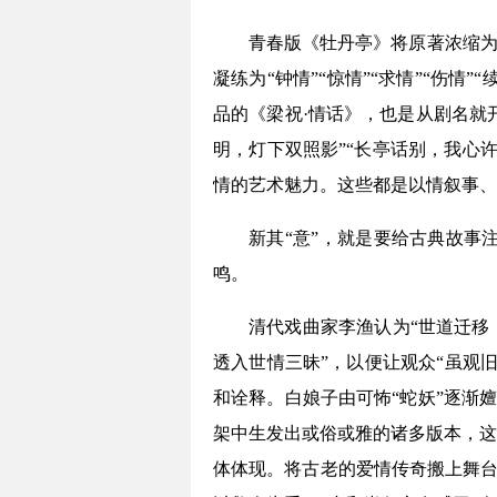
青春版《牡丹亭》将原著浓缩为“
凝练为“钟情”“惊情”“求情”“伤
品的《梁祝·情话》，也是从剧名就
明，灯下双照影”“长亭话别，我心
情的艺术魅力。这些都是以情叙事、
新其“意”，就是要给古典故事
鸣。
清代戏曲家李渔认为“世道迁移
透入世情三昧”，以便让观众“虽观
和诠释。白娘子由可怖“蛇妖”逐渐嬗
架中生发出或俗或雅的诸多版本，这
体体现。将古老的爱情传奇搬上舞台