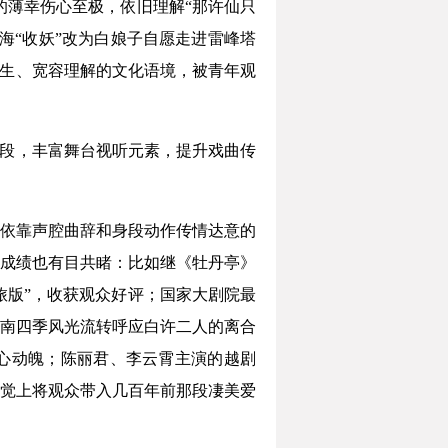
的薄幸伤心至极，依旧理解“那许仙只
海“收妖”改为白娘子自愿走进雷峰塔
共生、宽容理解的文化语境，被青年观
手段，丰富舞台视听元素，提升戏曲传
依靠声腔曲辞和身段动作传情达意的
成绩也有目共睹：比如继《牡丹亭》
旅版”，收获观众好评；国家大剧院最
南四季风光流转呼应白许二人的离合
心动魄；陈丽君、李云霄主演的越剧
觉上将观众带入几百年前那段凄美爱