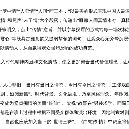
梦中情”“人鬼情”“人间情”三本，“以最美的形式表现中国人最
情”“续情”和尾声“未了情”六个段落，传递出“唯愿人间真情永存，
开宗明义，点出“传情”意旨，并以字幕投屏的形式给每一场次标注
许君心”等既具古雅意韵又提纲挈领的词句，让观众心无旁骛沉
以情动人，从而赢得观众强烈反响的成功典范。
注入时代精神内涵和文化质感，使之更加契合当代价值理念，让
，人心非旧，当日有当日之情态，今日有今日之情态”，主张戏
旧剧，如阅新篇”。时代背景、文化语境，乃至风俗理念、年龄
变成为坚贞痴情的美丽“蛇仙”，“梁祝”故事在“男装求学、同
都是在演出过程中根据不同受众群体和演出环境，因地制宜对剧
，自然也应该加入当下的“世情三昧”。《白蛇传·情》中鹤童将