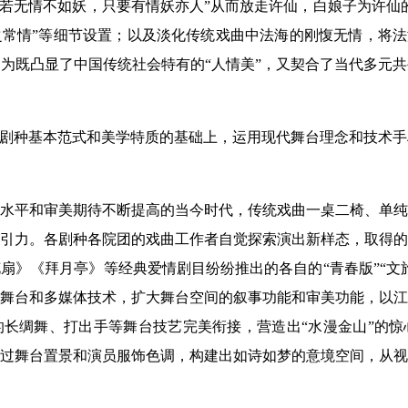
人若无情不如妖，只要有情妖亦人”从而放走许仙，白娘子为许仙
常情”等细节设置；以及淡化传统戏曲中法海的刚愎无情，将法
为既凸显了中国传统社会特有的“人情美”，又契合了当代多元
曲剧种基本范式和美学特质的基础上，运用现代舞台理念和技术
水平和审美期待不断提高的当今时代，传统戏曲一桌二椅、单纯
引力。各剧种各院团的戏曲工作者自觉探索演出新样态，取得的
扇》《拜月亭》等经典爱情剧目纷纷推出的各自的“青春版”“文
舞台和多媒体技术，扩大舞台空间的叙事功能和审美功能，以江
长绸舞、打出手等舞台技艺完美衔接，营造出“水漫金山”的惊
过舞台置景和演员服饰色调，构建出如诗如梦的意境空间，从视