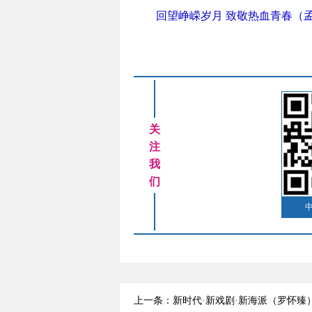
回望峥嵘岁月 致敬热血青春（
关
注
我
们
上一条：新时代·新戏剧·新海派（罗怀臻