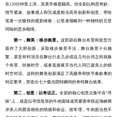
在120分钟里上演，其美学难度颇高。但全剧以构思奇妙、
情节紧凑、故事感人和完成度相当高等创新和创意，带给
笔者一次愉快的观剧体验，让笔者领略到一种独特的五世
同味的思乡痴情。
第一，舞美：移步换景。
这部剧在舞台布景和造型方
面作了大胆创新，采取移步换景手法，舞台换景十分频
繁，甚至有时演员在舞台行走几步或说几句台词之间就换
个布景、转换时空，或者直接展开当代人同已逝亲人的错
时空对话。这样的舞美创新满足了高频率和快节奏叙事的
特定要求，营造出七十载光阴转瞬间的奇特舞台效果。
第二，创意：以奇达正。
全剧的核心创意点集中在“寻
味”上，就是以寻找母亲的牛肉面味道而紧密串联起海峡两
岸亲人间唇齿相依的情感和命运。按常理，牛肉面当然不