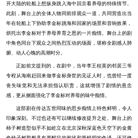
开大陆的轮船上想纵身跳入海中回京看养母的特殊情节。
此刻，舞台上的全体人物同前排观众一道，共同营造出当
年在轮船上下协助李金标跳海和回家的场景和音响效果，
烘托出李金标对于养母养育之恩的一片痴情。舞台上的剧
中角色同台下观众之间热烈互动的场面，堪称全剧感人肺
腑、动人心魄的高潮时分。
正如前文提到的，在剧中，当年李王桂英的邻居三爷
专程从海南赶回来做李金标身世的见证人时，也曾经一度
丧失味觉和无法承担指认职责，这就增强了剧情的悬念
感，更从侧面强化了李金标对养母的味中痴情。
这部剧在传达五世同味的思乡痴情上特色鲜明，令人
印象深刻。不过也还有可以继续修改提升之处。舞台上的
柿子树造型似乎不如屹立在北京深秋深蓝色天空下的金黄
色柿子树那般具有更醒目的形状和更鲜明的色泽，还可修