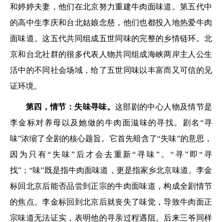
和婷婷夫妻，他们在北京努力重建牛肉面味道。第五代中
的高中生李庆和台北姑娘念慈，他们也都投入地热爱牛肉
面味道。这五代共同组成五世同味的完整的乡情链环。北
京和台北社群的很多代表人物共同组成海峡两岸主人公生
活中的不同社会场域，给了五世同味以丰富而又可信的见
证环境。
第四，情节：失味寻味。
这部剧的中心人物及情节是
李金标对养母以及她做的牛肉面滋味的寻找。剧名“寻
味”浓缩了全剧的核心题旨。它首先暗含了“失味”的意思，
因为只有“失味”后才会去重新“寻味”。“寻”即“寻
找”；“味”既是指牛肉面味道，更是指家乡北京味道。李金
标回北京后能否品尝到正宗的牛肉面味道，构成全剧情节
的焦点。李金标回到北京后就丧失了味觉，导致牛肉面正
宗味道无法证实，表明他的寻亲过程遇阻。后来三爷同样