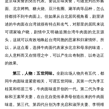
是京味美食的突出代表。要说京味美食，可随意列出炸酱
面、北京烤鸭、糖火烧、豆汁焦圈、涮羊肉等品种，怎么
排都排不到牛肉面上。但如果从台北居民视角看，剧里讲
述的牛肉面在台湾就很有特点和名气，对那里的居民来说
可谓家喻户晓，剧情中又明确追溯台湾牛肉面的北京源
头，这就可以有效地唤起台湾同胞的思家和归家情怀。所
以，从这点看，选择牛肉面代表家乡北京和母亲的味道，
出人意料而又在情理之中，可以产生出奇制胜、以奇达正
的效果。
第三，人物：五世同味。
全剧出场人物共有五代，都
同牛肉面味道紧密相关，可谓五世同味。其第一代为李王
桂英和邻居三爷，牛肉面味道开创的一代。第二代为李金
标和王素琴夫妻，在台北自觉传承养母创造出来的牛肉面
味道。第三代、第四代分别为李光启和淑萍夫妻、李明维