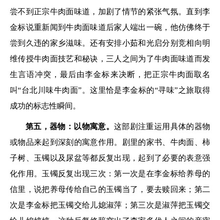
尝不到正宗牛肉面味道，加剧了情节的紧张气氛。直到李
金标说重新闻到牛肉面味道后家人端出一碗，他仿佛终于
尝到久违的家乡滋味。还有安排小茹和光启分别竞相向明
维传授牛肉面技艺和秘诀，三人之间为了牛肉面味道而发
生言语冲突，最后由李金标来决断，把正宗牛肉面取名
叫“台北川味牛肉面”。这里恰是李金标的“寻味”之旅取得
成功的标志性瞬间。
第五，器物：以物寓意。
这部剧注重运用具体的器物
或物品来起到深刻的寓意作用。剧里的家书、牛肉面、柿
子树、玉镯以及尿盆等都反复出现，起到了必要的表意强
化作用。玉镯反复出现三次：第一次是在李金标给养母的
信里，说把养母传给自己的玉镯当了，要去赎回来；第二
次是李金标把玉镯交给儿媳淑萍；第三次是淑萍把玉镯交