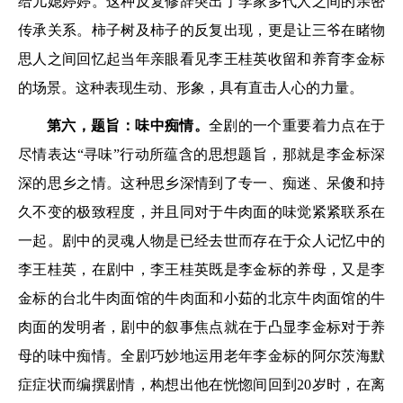
给儿媳婷婷。这种反复修辞突出了李家多代人之间的亲密
传承关系。柿子树及柿子的反复出现，更是让三爷在睹物
思人之间回忆起当年亲眼看见李王桂英收留和养育李金标
的场景。这种表现生动、形象，具有直击人心的力量。
第六，题旨：味中痴情。
全剧的一个重要着力点在于
尽情表达“寻味”行动所蕴含的思想题旨，那就是李金标深
深的思乡之情。这种思乡深情到了专一、痴迷、呆傻和持
久不变的极致程度，并且同对于牛肉面的味觉紧紧联系在
一起。剧中的灵魂人物是已经去世而存在于众人记忆中的
李王桂英，在剧中，李王桂英既是李金标的养母，又是李
金标的台北牛肉面馆的牛肉面和小茹的北京牛肉面馆的牛
肉面的发明者，剧中的叙事焦点就在于凸显李金标对于养
母的味中痴情。全剧巧妙地运用老年李金标的阿尔茨海默
症症状而编撰剧情，构想出他在恍惚间回到20岁时，在离