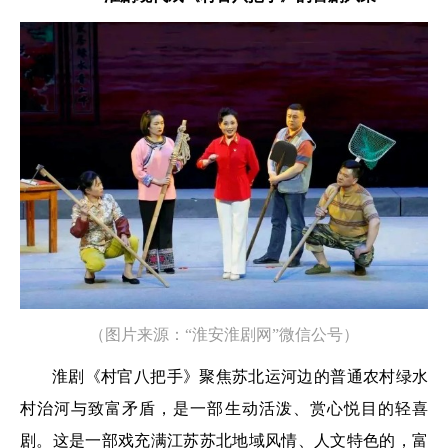
（图片来源：“淮安淮剧网”微信公号）
淮剧《村官八把手》聚焦苏北运河边的普通农村绿水
村治河与致富矛盾，是一部生动活泼、赏心悦目的轻喜
剧。这是一部戏充满江苏苏北地域风情、人文特色的，富