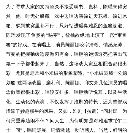
为了寻求大家的支持坚决不接受聘书。岂料，陈瑶来得突
然，他一时无处躲藏，戏中边唱边演躲进天花板、躲进冰
箱、躲到被窝里都不行，只好钻进腥臭难忍的鱼篓躲避。
陈瑶发现了鱼篓的“秘密”，欲擒故纵地上演了一段“审鱼
篓”的好戏。在演唱上，演员陈丽娜咬字清晰、情感充沛，
节奏的把握弛缓适度游刃有余，唱腔的饱满透亮把演出气
氛一下子都带起来了。当然，这场戏大家互相配合都很出
彩，尤其是老常和小米椒的形象塑造。“小米椒骂钱”“公媳
划船”这两场戏里，糜利利、陈丽娜、邱文亮几位演员的唱
念做舞都很出彩，唱段安排多、唱腔动听悦耳，以及生活
化、生动化的表演，不仅发挥了淮剧的特长，还为整部戏
增添了妙趣横生的风采。又如，淮剧【拉调】“问村民，为
何只重养殖闹不休？问人生，为何明知是对难追求”的“二
十一问”，唱词舒展、词情激越、动听感人。当然，鲜明的