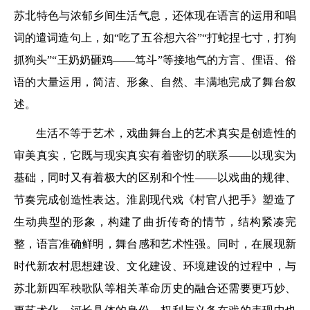
苏北特色与浓郁乡间生活气息，还体现在语言的运用和唱
词的遣词造句上，如“吃了五谷想六谷”“打蛇捏七寸，打狗
抓狗头”“王奶奶砸鸡——笃斗”等接地气的方言、俚语、俗
语的大量运用，简洁、形象、自然、丰满地完成了舞台叙
述。
生活不等于艺术，戏曲舞台上的艺术真实是创造性的
审美真实，它既与现实真实有着密切的联系——以现实为
基础，同时又有着极大的区别和个性——以戏曲的规律、
节奏完成创造性表达。淮剧现代戏《村官八把手》塑造了
生动典型的形象，构建了曲折传奇的情节，结构紧凑完
整，语言准确鲜明，舞台感和艺术性强。同时，在展现新
时代新农村思想建设、文化建设、环境建设的过程中，与
苏北新四军秧歌队等相关革命历史的融合还需要更巧妙、