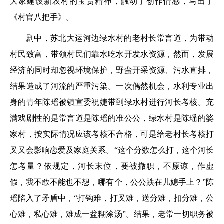
大家建设新农村的宝贵精神，触动了创作情感，写出了
《村官八把手》。
剧中，苏北大运河边绿水村的老村长常言道，为带动
村民致富，带领村民们靠水吃水开发水资源，然而，发展
经济的同时却忽视环境保护，野蛮开采资源、污水直排，
结果造成了河流的严重污染。一次偶然机会，水利专业出
身的青年陈瑶被镇宣委祝婕带到绿水村进行河长考核。充
满戏剧性的是常言道是陈瑶的准公公，绿水村是陈瑶的婆
家村，按实际情况应该考核不合格，可是给老村长考核打
叉又会影响恋爱及家庭关系。“这个分数怎么打，这个河长
怎考量？依规定，河长末位，要被撤职，不原谅，作虚
假，我不敢不能也不想，哪有个，公公跌在儿媳手上？”陈
瑶陷入了矛盾中，“打钩难，打叉难，送分难，扣分难，公
心难，私心难，难成一盆糊涂汤”。结果，老常一切职务被