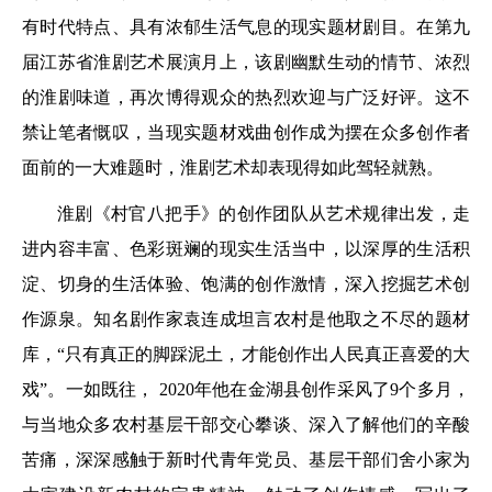
有时代特点、具有浓郁生活气息的现实题材剧目。在第九
届江苏省淮剧艺术展演月上，该剧幽默生动的情节、浓烈
的淮剧味道，再次博得观众的热烈欢迎与广泛好评。这不
禁让笔者慨叹，当现实题材戏曲创作成为摆在众多创作者
面前的一大难题时，淮剧艺术却表现得如此驾轻就熟。
淮剧《村官八把手》的创作团队从艺术规律出发，走
进内容丰富、色彩斑斓的现实生活当中，以深厚的生活积
淀、切身的生活体验、饱满的创作激情，深入挖掘艺术创
作源泉。知名剧作家袁连成坦言农村是他取之不尽的题材
库，“只有真正的脚踩泥土，才能创作出人民真正喜爱的大
戏”。一如既往， 2020年他在金湖县创作采风了9个多月，
与当地众多农村基层干部交心攀谈、深入了解他们的辛酸
苦痛，深深感触于新时代青年党员、基层干部们舍小家为