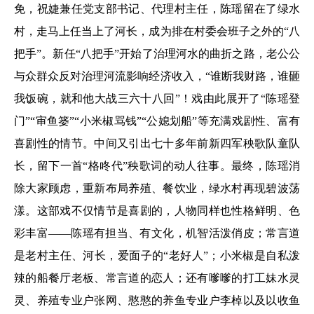
免，祝婕兼任党支部书记、代理村主任，陈瑶留在了绿水
村，走马上任当上了河长，成为排在村委会班子之外的“八
把手”。新任“八把手”开始了治理河水的曲折之路，老公公
与众群众反对治理河流影响经济收入，“谁断我财路，谁砸
我饭碗，就和他大战三六十八回”！戏由此展开了“陈瑶登
门”“审鱼篓”“小米椒骂钱”“公媳划船”等充满戏剧性、富有
喜剧性的情节。中间又引出七十多年前新四军秧歌队童队
长，留下一首“格咚代”秧歌词的动人往事。最终，陈瑶消
除大家顾虑，重新布局养殖、餐饮业，绿水村再现碧波荡
漾。这部戏不仅情节是喜剧的，人物同样也性格鲜明、色
彩丰富——陈瑶有担当、有文化，机智活泼俏皮；常言道
是老村主任、河长，爱面子的“老好人”；小米椒是自私泼
辣的船餐厅老板、常言道的恋人；还有嗲嗲的打工妹水灵
灵、养殖专业户张网、憨憨的养鱼专业户李棹以及以收鱼