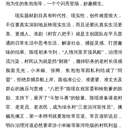
泡为生的鱼泡泡等，一个个闪亮登场，妙趣横生。
现实题材剧目具有时代性、现实性，创作难度很大，
不仅要真实深刻地反映现实生活，而且还要比真实生活更
美、更感人。淮剧《村官八把手》就是主创团队在平凡普
通的日常生活中思考生活、解读社会、捕捉灵感、打捞趣
味的结果。陈瑶初来乍到，“人情河里开顶风船”，治理河
流污染，村民认为就是挡“财路” ，撤掉职务的老村长倍感
脸面无光，小米椒、张网、鱼泡泡等因私利结成了“同
盟”，拒绝弃捕弃船上岸。面临准公公、准婆婆、准丈夫及
群众的施压与责难，“八把手”陈瑶在祝宣委和秧歌爹的鼓
励、支持下，展开了“斗智斗勇”的较量。陈瑶准备请老村
官、老党员、老农民，成为绿水村“三老治河宣传员”。擒
贼先擒王，第一本聘书就要发给常言道。常言道听说后，
明白治理河道必然要牵涉小米椒等靠河吃饭的村民利益，