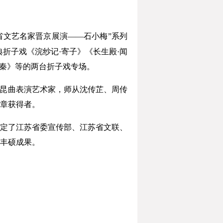
省文艺名家晋京展演——石小梅”系列
典折子戏《浣纱记·寄子》《长生殿·闻
哭秦》等的两台折子戏专场。
昆曲表演艺术家，师从沈传芷、周传
章获得者。
定了江苏省委宣传部、江苏省文联、
丰硕成果。