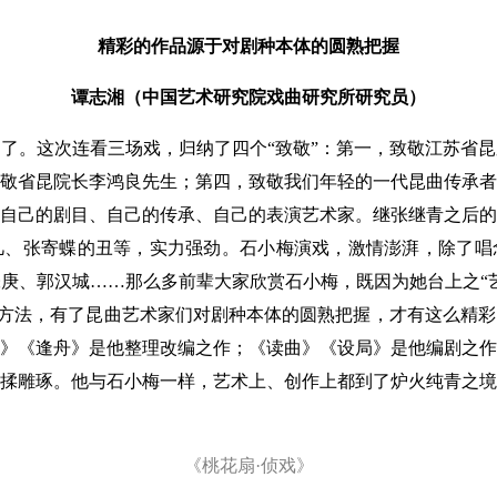
精彩的作品源于对剧种本体的圆熟把握
谭志湘（中国艺术研究院戏曲研究所研究员）
。这次连看三场戏，归纳了四个“致敬”：第一，致敬江苏省昆
敬省昆院长李鸿良先生；第四，致敬我们年轻的一代昆曲传承者
自己的剧目、自己的传承、自己的表演艺术家。继张继青之后的
凡、张寄蝶的丑等，实力强劲。石小梅演戏，激情澎湃，除了唱
庚、郭汉城……那么多前辈大家欣赏石小梅，既因为她台上之“
创作方法，有了昆曲艺术家们对剧种本体的圆熟把握，才有这么精
》《逢舟》是他整理改编之作；《读曲》《设局》是他编剧之作
揉雕琢。他与石小梅一样，艺术上、创作上都到了炉火纯青之境
《桃花扇·侦戏》