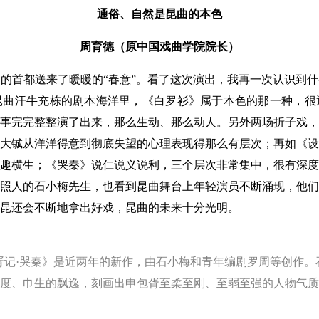
通俗、自然是昆曲的本色
周育德（原中国戏曲学院院长）
首都送来了暖暖的“春意”。看了这次演出，我再一次认识到什
昆曲汗牛充栋的剧本海洋里，《白罗衫》属于本色的那一种，很
事完完整整演了出来，那么生动、那么动人。另外两场折子戏，
大铖从洋洋得意到彻底失望的心理表现得那么有层次；再如《设
趣横生；《哭秦》说仁说义说利，三个层次非常集中，很有深度
照人的石小梅先生，也看到昆曲舞台上年轻演员不断涌现，他们
昆还会不断地拿出好戏，昆曲的未来十分光明。
二胥记·哭秦》是近两年的新作，由石小梅和青年编剧罗周等创作
度、巾生的飘逸，刻画出申包胥至柔至刚、至弱至强的人物气质