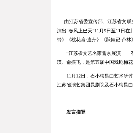
由江苏省委宣传部、江苏省文联
演出“春风上巳天”11月9日至11
铃》《桃花扇·逢舟》《跃鲤记·芦林
“江苏省文艺名家晋京展演——石
瑛、俞振飞，是第五届中国戏剧梅
11月12日，石小梅昆曲艺术研讨
江苏省演艺集团昆剧院及石小梅昆
发言摘登