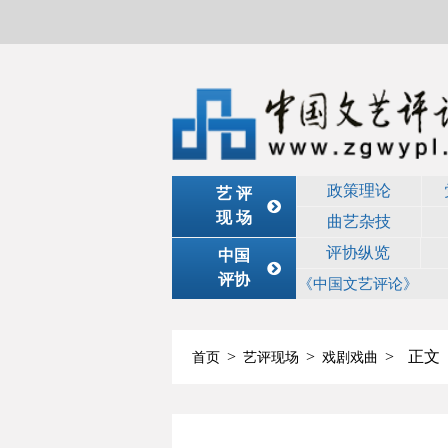
政策理论
艺 评
现 场
曲艺杂技
评协纵览
中国
评协
《中国文艺评论》
>
>
>
正文
首页
艺评现场
戏剧戏曲