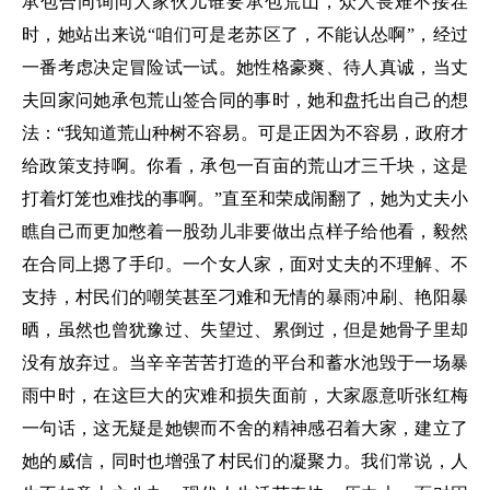
承包合同询问大家伙儿谁要承包荒山，众人畏难不接茬
时，她站出来说“咱们可是老苏区了，不能认怂啊”，经过
一番考虑决定冒险试一试。她性格豪爽、待人真诚，当丈
夫回家问她承包荒山签合同的事时，她和盘托出自己的想
法：“我知道荒山种树不容易。可是正因为不容易，政府才
给政策支持啊。你看，承包一百亩的荒山才三千块，这是
打着灯笼也难找的事啊。”直至和荣成闹翻了，她为丈夫小
瞧自己而更加憋着一股劲儿非要做出点样子给他看，毅然
在合同上摁了手印。一个女人家，面对丈夫的不理解、不
支持，村民们的嘲笑甚至刁难和无情的暴雨冲刷、艳阳暴
晒，虽然也曾犹豫过、失望过、累倒过，但是她骨子里却
没有放弃过。当辛辛苦苦打造的平台和蓄水池毁于一场暴
雨中时，在这巨大的灾难和损失面前，大家愿意听张红梅
一句话，这无疑是她锲而不舍的精神感召着大家，建立了
她的威信，同时也增强了村民们的凝聚力。我们常说，人