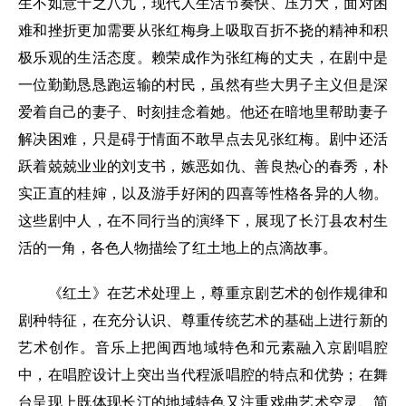
生不如意十之八九，现代人生活节奏快、压力大，面对困
难和挫折更加需要从张红梅身上吸取百折不挠的精神和积
极乐观的生活态度。赖荣成作为张红梅的丈夫，在剧中是
一位勤勤恳恳跑运输的村民，虽然有些大男子主义但是深
爱着自己的妻子、时刻挂念着她。他还在暗地里帮助妻子
解决困难，只是碍于情面不敢早点去见张红梅。剧中还活
跃着兢兢业业的刘支书，嫉恶如仇、善良热心的春秀，朴
实正直的桂婶，以及游手好闲的四喜等性格各异的人物。
这些剧中人，在不同行当的演绎下，展现了长汀县农村生
活的一角，各色人物描绘了红土地上的点滴故事。
《红土》在艺术处理上，尊重京剧艺术的创作规律和
剧种特征，在充分认识、尊重传统艺术的基础上进行新的
艺术创作。音乐上把闽西地域特色和元素融入京剧唱腔
中，在唱腔设计上突出当代程派唱腔的特点和优势；在舞
台呈现上既体现长汀的地域特色又注重戏曲艺术空灵、简