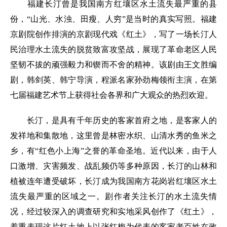
福建长汀曾是我国南方红壤区水土流失最严重的县
份，“山光、水浊、田瘦、人穷”是当时的真实写照。福建
京剧院创作排演的京剧现代戏《红土》，写了一场长汀人
民治理水土流失的脱贫致富攻坚战，展现了革命老区人民
坚韧不拔的顽强毅力和锲而不舍的精神。该剧由王文胜编
剧，韩剑英、韩宁导演，程派名家孙劲梅领衔主演，在第
七届福建艺术节上获得社会各界和广大观众的热烈欢迎。
长汀，是具有千年历史的客家首府之地，是客家人的
发祥地和集散地，这里曾是林密水织、山清水秀的鱼米之
乡，有“红色小上海”之誉的革命圣地。近代以来，由于人
口激增、灾害频发、战乱频仍等多种原因，长汀的山林和
植被连年遭受破坏，长汀成为我国南方花岗岩红壤区水土
流失最严重的区域之一。剧作者关注长汀的水土流失情
况，经过较深入的调查研究和实地采风创作了《红土》，
着重表现这片红土地上以张红梅为代表的客家老百姓在政