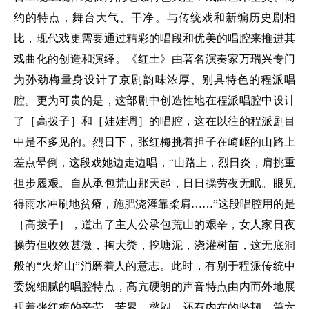
约的特点，舞台大气、干净。与传统戏和新编历史剧相
比，现代戏更需要通过精彩的唱段和优美的唱腔来推进其
戏曲化的创造和演绎。《红土》由著名演奏家万瑞兴专门
为孙劲梅量身设计了京剧韵味浓厚、别具特色的程派唱
腔。更为可贵的是，这部剧中创造性地在程派唱腔中设计
了［高拨子］和［娃娃调］的唱腔，这在以往的程派剧目
中是不多见的。烈日下，张红梅挑着担子在崎岖的山路上
差点晕倒，这段戏她边走边唱，“山路上，烈日炎，肩挑重
担步履艰。自从承包荒山那天起，日日操劳夜无眠。眼见
得雨水冲刷地贫瘠，施肥浇灌靠柔肩……”这段唱腔用的是
［高拨子］，道出了主人公承包荒山的艰辛，女人家日夜
操劳但收效甚微，掏大粪，挖塘泥，浇灌树苗，这无底洞
般的“火焰山”消磨着人的意志。此时，有别于程派传统中
委婉细腻的唱腔特点，高亢硬朗的声音特点由内而外地展
现着张红梅的辛劳、苦累、愁闷，还有内在的坚韧。第六