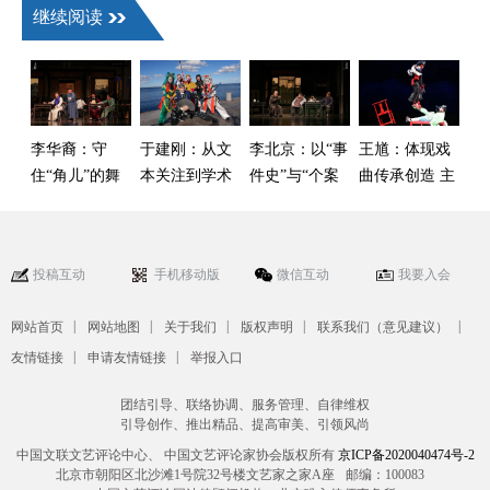
继续阅读
李华裔：守
于建刚：从文
李北京：以“事
王馗：体现戏
住“角儿”的舞
本关注到学术
件史”与“个案
曲传承创造 主
台别让声光电
自觉——中国
史”双重视角来
体立场的鲜活
抢了戏
戏曲海外学术
建构中国话剧
样本
传播的启示
运动史
投稿互动
手机移动版
微信互动
我要入会
|
|
|
|
|
网站首页
网站地图
关于我们
版权声明
联系我们（意见建议）
|
|
友情链接
申请友情链接
举报入口
团结引导、联络协调、服务管理、自律维权
引导创作、推出精品、提高审美、引领风尚
中国文联文艺评论中心、 中国文艺评论家协会版权所有
京ICP备2020040474号-2
北京市朝阳区北沙滩1号院32号楼文艺家之家A座
邮编：100083