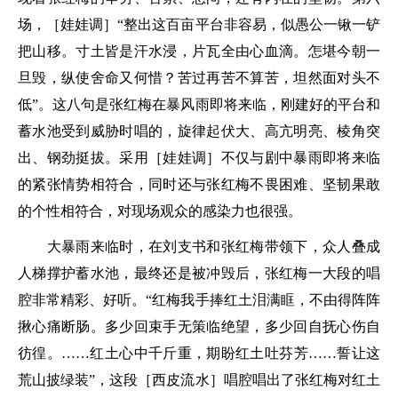
场，［娃娃调］“整出这百亩平台非容易，似愚公一锹一铲
把山移。寸土皆是汗水浸，片瓦全由心血滴。怎堪今朝一
旦毁，纵使舍命又何惜？苦过再苦不算苦，坦然面对头不
低”。这八句是张红梅在暴风雨即将来临，刚建好的平台和
蓄水池受到威胁时唱的，旋律起伏大、高亢明亮、棱角突
出、钢劲挺拔。采用［娃娃调］不仅与剧中暴雨即将来临
的紧张情势相符合，同时还与张红梅不畏困难、坚韧果敢
的个性相符合，对现场观众的感染力也很强。
大暴雨来临时，在刘支书和张红梅带领下，众人叠成
人梯撑护蓄水池，最终还是被冲毁后，张红梅一大段的唱
腔非常精彩、好听。“红梅我手捧红土泪满眶，不由得阵阵
揪心痛断肠。多少回束手无策临绝望，多少回自抚心伤自
彷徨。……红土心中千斤重，期盼红土吐芬芳……誓让这
荒山披绿装”，这段［西皮流水］唱腔唱出了张红梅对红土