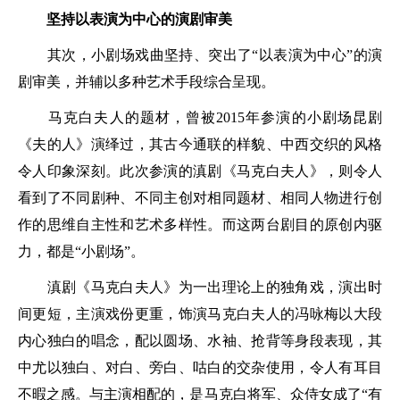
坚持以表演为中心的演剧审美
其次，小剧场戏曲坚持、突出了“以表演为中心”的演
剧审美，并辅以多种艺术手段综合呈现。
马克白夫人的题材，曾被2015年参演的小剧场昆剧
《夫的人》演绎过，其古今通联的样貌、中西交织的风格
令人印象深刻。此次参演的滇剧《马克白夫人》，则令人
看到了不同剧种、不同主创对相同题材、相同人物进行创
作的思维自主性和艺术多样性。而这两台剧目的原创内驱
力，都是“小剧场”。
滇剧《马克白夫人》为一出理论上的独角戏，演出时
间更短，主演戏份更重，饰演马克白夫人的冯咏梅以大段
内心独白的唱念，配以圆场、水袖、抢背等身段表现，其
中尤以独白、对白、旁白、咕白的交杂使用，令人有耳目
不暇之感。与主演相配的，是马克白将军、众侍女成了“有