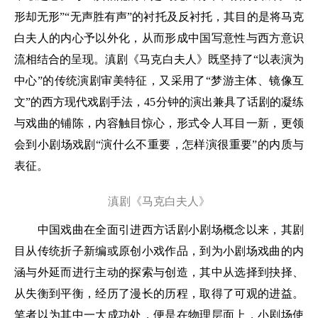
形却无形”“无声胜有声”的衬托及反衬托，其目的是将马克
白夫人的内心予以外化，从而形成中国写意性与西方意识
流相结合的呈现。滇剧《马克白夫人》既坚持了“以表演为
中心”的传统演剧审美特征，又采用了“梦游主体、镜像互
文”的西方现代戏剧手法，45分钟的演出兼具了话剧的凝练
与戏曲的铺陈，内容触目惊心，形式令人耳目一新，更领
会到小剧场戏剧“演什么不重要，怎样演很重要”的内质与
表征。
滇剧《马克白夫人》
中国戏曲在全面引进西方话剧小剧场概念以来，其剧
目从传统折子新编或原创小戏作品，到为小剧场戏曲的内
涵与外延而进行主动的探索与创造，其中从选择到抉择、
从失衡到平衡，经历了漫长的历程，取得了可观的进益。
笔者以为其中一大成功处，便是在物理层面上，小剧场使