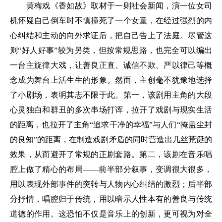
黄梅戏《香如故》取材于一则社会新闻，演一位女司
机怀疑自己倒车时不慎撞死了一个女童，在经过强烈的内
心纠结和主动的向外求证后，把自己告上了法庭。尽管这
则“好人好事”较为另类，但按常规思路，也完全可以编出
一台主旋律大戏，让善良正直、诚信不欺、严以律己等概
念成为舞台上活生生的形象。然而，主创毫不犹豫地选择
了小剧场，表明其志不限于此。第一，该剧用主角的大段
心灵独白和群丑的多次串场打诨，拉开了戏剧与现实生活
的距离，也拉开了主角“追求干净的幸福”与人们“掩盖尘封
的良知”的距离，在制造戏剧矛盾的同时营造出几丝荒诞的
效果，从而避开了常规的正剧套路。第二，该剧在音乐唱
腔上做了精心的布局——前半部分叙事，变调很大很多，
用以表现外部事件的突转与人物内心纠结的激烈；后半部
分抒情，唱腔归于传统，用以暗示人性本有的善良与传统
道德的作用。这恐怕不仅是音乐上的创新，更可视为对全