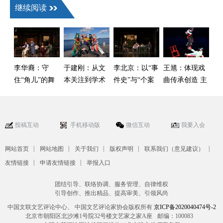
继续阅读
李华裔：守
于建刚：从文
李北京：以“事
王馗：体现戏
住“角儿”的舞
本关注到学术
件史”与“个案
曲传承创造 主
台别让声光电
自觉——中国
史”双重视角来
体立场的鲜活
抢了戏
戏曲海外学术
建构中国话剧
样本
传播的启示
运动史
投稿互动
手机移动版
微信互动
我要入会
|
|
|
|
|
网站首页
网站地图
关于我们
版权声明
联系我们（意见建议）
|
|
友情链接
申请友情链接
举报入口
团结引导、联络协调、服务管理、自律维权
引导创作、推出精品、提高审美、引领风尚
中国文联文艺评论中心、 中国文艺评论家协会版权所有
京ICP备2020040474号-2
北京市朝阳区北沙滩1号院32号楼文艺家之家A座
邮编：100083