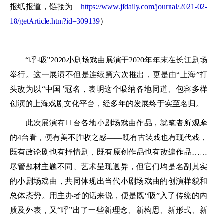
报纸报道，链接为：
https://www.jfdaily.com/journal/2021-02-
18/getArticle.htm?id=309139
）
“呼·吸”2020小剧场戏曲展演于2020年年末在长江剧场
举行。这一展演不但是连续第六次推出，更是由“上海”打
头改为以“中国”冠名，表明这个吸纳各地同道、包容多样
创演的上海戏剧文化平台，经多年的发展终于实至名归。
此次展演有11台各地小剧场戏曲作品，就笔者所观摩
的4台看，便有美不胜收之感——既有古装戏也有现代戏，
既有政论剧也有抒情剧，既有原创作品也有改编作品……
尽管题材主题不同、艺术呈现迥异，但它们均是名副其实
的小剧场戏曲，共同体现出当代小剧场戏曲的创演样貌和
总体态势。用主办者的话来说，便是既“吸”入了传统的内
质及外表，又“呼”出了一些新理念、新构思、新形式、新