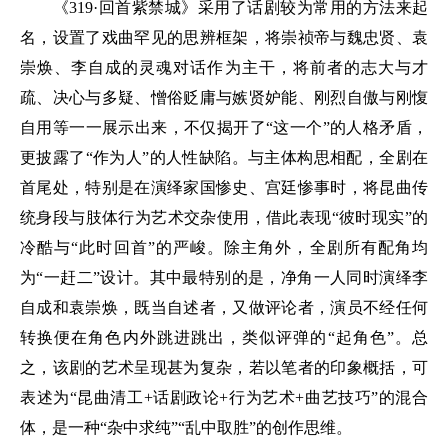
《319·回首紫禁城》采用了话剧较为常用的方法来起
名，设置了戏曲罕见的思辨框架，将崇祯帝与魏忠贤、袁
崇焕、李自成的灵魂对话作为主干，将前者的志大与才
疏、决心与多疑、憎俗贬庸与嫉贤妒能、刚烈自傲与刚愎
自用等一一展示出来，不仅揭开了“这一个”的人格矛盾，
更披露了“作为人”的人性缺陷。与主体构思相配，全剧在
首尾处，特别是在演绎家国惨史、宫廷惨事时，将昆曲传
统身段与肢体行为艺术交杂使用，借此表现“彼时现实”的
冷酷与“此时回首”的严峻。除主角外，全剧所有配角均
为“一赶二”设计。其中最特别的是，净角一人同时演绎李
自成和袁崇焕，既当自述者，又做评论者，演员不经任何
转换便在角色内外跳进跳出，类似评弹的“起角色”。总
之，该剧的艺术呈现甚为复杂，若以笔者的印象概括，可
表述为“昆曲清工+话剧政论+行为艺术+曲艺技巧”的混合
体，是一种“杂中求纯”“乱中取胜”的创作思维。