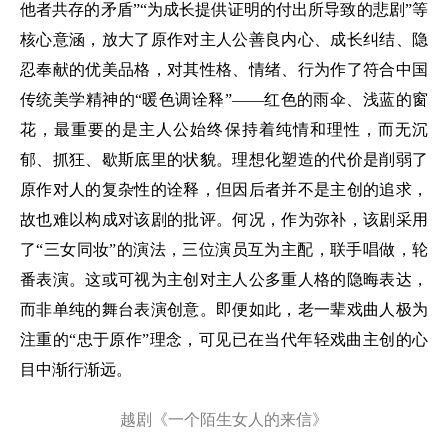
他者共存的矛盾”“为成长提供证明的付出所导致的悲剧”等
核心意涵，放大了原作对主人公善良内心、成长纠结、隐
忍奉献的优美品格，对其性格、情绪、行为作了符合中国
传统美学精神的“暖色调诠释”——红色的雨伞、浅蓝的窗
花，最重要的是主人公始终保持着纯情和理性，而无沉
郁、抓狂、歇斯底里的状貌。理想化塑造的代价是削弱了
原作对人的复杂性的诠释，但因后者并不是主创的追求，
故也难以构成对该剧的批评。何况，作为弥补，该剧采用
了“三女同妆”的演法，三位演员互为主配，联手唱做，轮
番表演。这或可视为主创对主人公多重人格的隐晦表达，
而非单纯的舞台表演创意。即便如此，老一辈戏曲人极为
注重的“忠于原作”理念，可见已在当代年轻戏曲主创的心
目中渐行渐远。
越剧《一个陌生女人的来信》