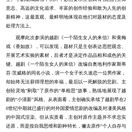
意志、高远的文化追求、丰富的创作经验和敢为人先的创
新精神，这最直观、最鲜明地体现在他们对题材的态度及
处理方法上。
观摩此次参演的越剧《一个陌生女人的来信》和黄梅
戏《香如故》，可以发现，题材只是主创表达思想观念、
开展艺术实验的素材，后者才是决定作品品相和成色的关
键。越剧《一个陌生女人的来信》改编自奥地利作家斯蒂
芬·茨威格的同名小说，演一个女子长久迷恋一位男作家，
却始终无法获得理想的幸福，最后以一死解脱的悲剧。主
创轻灵地“剜取”了原作的“单相思”故事，熟练地展现了越
剧的“小清新”风格。从表面看，主创确实承续了越剧早在2
0世纪中期就已盛行的对外国爱情悲剧的改编及对凄美风格
的中国式渲染。但从实质看，主创对原作主题并不求忠实
还原，而是按自我思维和剧种特长，撇去原作“个人自存与