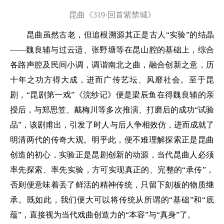
昆曲《319·回首紫禁城》
昆曲虽然古老，但追根溯源其正是古人“实验”的结晶
——魏良辅与过云适、张野塘等在昆山腔的基础上，综合
各路声腔及民间小调，调谐南北之曲，融合创新之意，历
十年之功方得大成，进而广传艺坛、风靡社会。至于昆
剧，“昆剧第一戏”《浣纱记》便是梁辰鱼在得魏良辅的亲
授后，与郑思笠、戴梅川等多次推演、打磨后的成功“试验
品”，该剧甫出，引发了时人与后人争相效仿，进而成就了
明清两代的传奇大观。明乎此，便不难理解探索正是昆曲
创造的初心，实验正是昆剧创新的动源，当代昆曲人必须
率先探索、率先实验，方可实现真正的、完整的“承传”，
否则便意味着丢了鲜活的精神传统，只留下刻板的物质继
承。既如此，我们便大可以将传统从所谓的“基础”和“底
蕴”，直接视为当代戏曲创造力的“本容”与“真身”了。