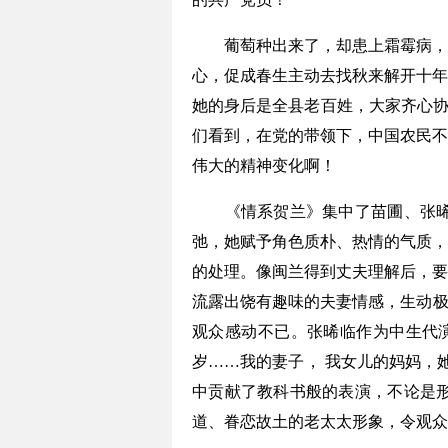
葡萄种出来了，却患上霜霉病，急
心，促成春生主动去找秋来解开十年
她的身后是全县老百姓，大家齐心协
们看到，在党的带领下，中国农民不
伟大的精神变化啊！
《情系贺兰》集中了苗圃、张晞临
弛，她赋予角色质朴、热情的气质，
的处理。像闽兰得到丈夫理解后，要
流露出饶有趣味的夫妻情感，生动极
观众感动不已。张晞临作为中生代
岁……我的妻子， 我女儿的妈妈，
中贡献了教科书般的表演，不论是
道、眷恋故土的老太太形象，令观众