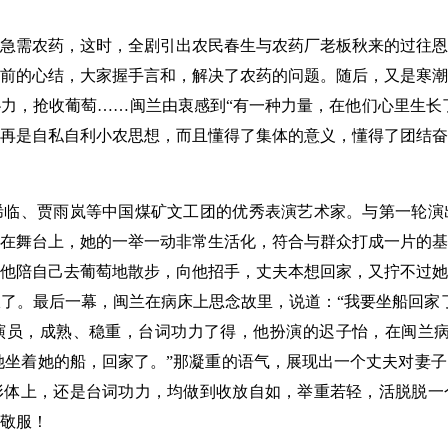
需农药，这时，全剧引出农民春生与农药厂老板秋来的过往恩
前的心结，大家握手言和，解决了农药的问题。随后，又是寒潮
力，抢收葡萄……闽兰由衷感到“有一种力量，在他们心里生长了
再是自私自利小农思想，而且懂得了集体的意义，懂得了团结奋
、贾雨岚等中国煤矿文工团的优秀表演艺术家。与第一轮演
在舞台上，她的一举一动非常生活化，符合与群众打成一片的基
他陪自己去葡萄地散步，向他招手，丈夫本想回家，又拧不过她
了。最后一幕，闽兰在病床上思念故里，说道：“我要坐船回家
演员，成熟、稳重，台词功力了得，他扮演的迟子怡，在闽兰病
她坐着她的船，回家了。”那凝重的语气，展现出一个丈夫对妻
形体上，还是台词功力，均做到收放自如，举重若轻，活脱脱一
敬服！