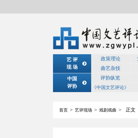
政策理论
艺 评
现 场
曲艺杂技
评协纵览
中国
评协
《中国文艺评论》
>
>
>
正文
首页
艺评现场
戏剧戏曲