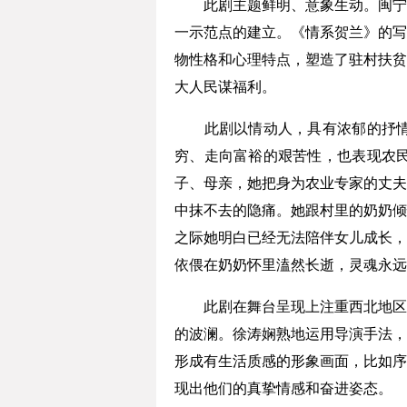
此剧主题鲜明、意象生动。闽宁镇
一示范点的建立。《情系贺兰》的写
物性格和心理特点，塑造了驻村扶贫
大人民谋福利。
此剧以情动人，具有浓郁的抒情性
穷、走向富裕的艰苦性，也表现农
子、母亲，她把身为农业专家的丈夫
中抹不去的隐痛。她跟村里的奶奶倾
之际她明白已经无法陪伴女儿成长，
依偎在奶奶怀里溘然长逝，灵魂永远
此剧在舞台呈现上注重西北地区的
的波澜。徐涛娴熟地运用导演手法，
形成有生活质感的形象画面，比如序
现出他们的真挚情感和奋进姿态。