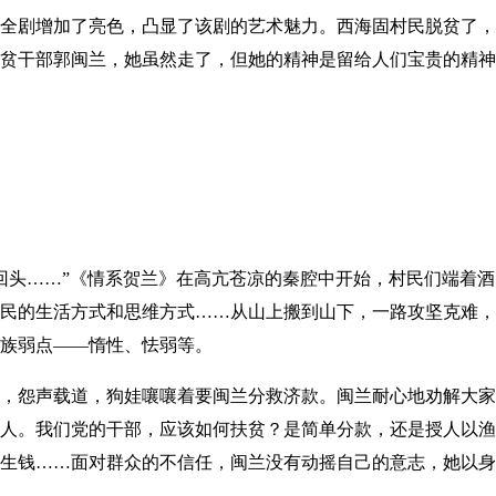
剧增加了亮色，凸显了该剧的艺术魅力。西海固村民脱贫了，
贫干部郭闽兰，她虽然走了，但她的精神是留给人们宝贵的精神
……”《情系贺兰》在高亢苍凉的秦腔中开始，村民们端着酒，
民的生活方式和思维方式……从山上搬到山下，一路攻坚克难，
族弱点——惰性、怯弱等。
怨声载道，狗娃嚷嚷着要闽兰分救济款。闽兰耐心地劝解大家
人。我们党的干部，应该如何扶贫？是简单分款，还是授人以渔
生钱……面对群众的不信任，闽兰没有动摇自己的意志，她以身