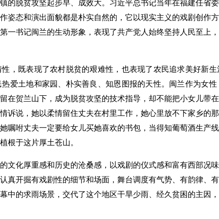
的脱贫攻坚起步早、成效大。习近平总书记当年在福建任省委
作姿态和演出面貌都是朴实自然的，它以现实主义的戏剧创作方
第一书记闽兰的生动形象，表现了共产党人始终坚持人民至上，
，既表现了农村脱贫的艰难性，也表现了农民追求美好新生
民热爱土地和家园、朴实善良、知恩图报的天性。闽兰作为女性
留在贺兰山下，成为脱贫攻坚的技术指导，却不能把小女儿带在
情诉说，她以柔情留住丈夫在村里工作，她心里放不下家乡的那
她嘱咐丈夫一定要给女儿买她喜欢的书包，当得知葡萄酒生产线
植根于这片厚土苍山。
文化厚重感和历史的沧桑感，以戏剧的仪式感和富有西部况味
认真开掘有戏剧性的细节和场面，舞台调度有气势、有韵律、有
幕中的求雨场景，交代了这个地区干旱少雨、经久贫困的主因，