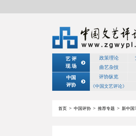
政策理论
艺 评
现 场
曲艺杂技
评协纵览
中国
评协
《中国文艺评论》
>
>
>
首页
中国评协
推荐专题
新中国7