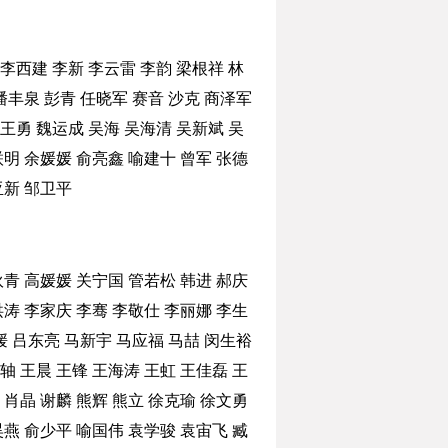
李西建
李新
李云雷
李韵
梁根祥
林
潘丰泉
彭青
任晓军
赛音
沙克
商泽军
王勇
魏运成
吴海
吴海清
吴新斌
吴
联明
余媛媛
俞亮鑫
喻建十
曾军
张德
亚新
邹卫平
狄青
高媛媛
关宁国
管若松
韩进
郝庆
洪涛
李家庆
李骞
李敬仕
李丽娜
李生
媛
吕东亮
马新宇
马应福
马喆
闵生裕
轴
王晨
王锋
王海涛
王虹
王佳磊
王
肖晶
谢麟
熊辉
熊立
徐克瑜
徐文勇
昊燕
俞少平
喻国伟
袁学骏
袁宙飞
臧