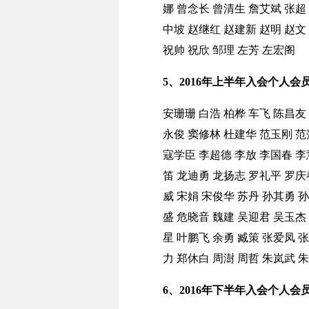
娜
曾念长
曾清生
詹艾斌
张超
中坡
赵继红
赵建新
赵明
赵文
祝帅
祝欣
邹理
左芳
左宏阁
5、2016年上半年入会个人会
安珊珊
白浩
柏桦
车飞
陈昌友
永俊
窦修林
杜建华
范玉刚
范
寇学臣
李超德
李放
李国春
李
笛
龙迪勇
龙扬志
罗礼平
罗庆
威
宋娟
宋俊华
苏丹
孙其勇
孙
盛
危晓音
魏建
吴迎君
吴玉杰
星
叶鹏飞
余勇
臧策
张爱凤
张
力
郑休白
周澍
周哲
朱岚武
朱
6、2016年下半年入会个人会