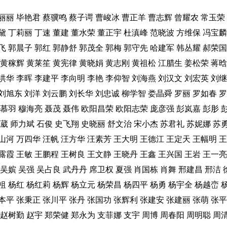
丽丽
毕艳君
蔡骥鸣
蔡子谔
曹峻冰
曹正羊
曹志辉
曾耀农
常玉荣
黛
丁莉丽
丁速
董建
董水荣
董正宇
杜滇峰
范晓波
方维保
冯宝麟
飞
郭晨子
郭红
郭静舒
郭茂全
郭梅
郭守先
哈建军
韩丛耀
郝荣国
黄稼辉
黄莱笙
黄宪律
黄晓娟
黄志刚
黄祖松
江腊生
姜松荣
蒋晗
洪华
李晖
李建平
李向明
李艳
李仰智
刘海燕
刘汉文
刘宏英
刘继
刘旭东
刘洋
刘云鹏
刘长华
刘忠诚
柳学智
娄晶舜
罗丽
罗如春
罗
慕羽
穆海亮
聂茂
聂伟
欧阳昌荣
欧阳志荣
庞彦强
彭岚嘉
彭肜
葳
师力斌
石俊
史飞翔
史晓丽
舒文治
宋小杰
苏君礼
苏妮娜
苏
山河
万四华
汪帆
汪方华
汪素芳
王大明
王德江
王定天
王幅明
王
露霞
王敏
王鹏程
王树良
王文静
王晓丹
王鑫
王兴国
王岩
王一亮
吴嫔
吴强
吴占良
武丹丹
席卫权
夏强
肖国栋
肖舞
邢建昌
邢洁
祖
杨红
杨红莉
杨辉
杨立元
杨荣昌
杨四平
杨勇
杨宇全
杨越峦
本平
张秉正
张川平
张丹
张国功
张辉利
张建安
张建丽
张萌
张平
赵树勤
赵宇
郑荣健
郑永为
支菲娜
支宇
周博
周春阳
周明聪
周