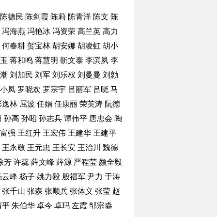
陈德民
陈剑霞
陈莉
陈青洋
陈文
陈
冯海燕
冯艳冰
冯资荣
高兰英
高力
何春耕
贺宝林
胡安娜
胡凌虹
胡小
玉
蒋和鸣
蒋慧明
靳文泰
李滨夙
李
潮
刘加民
刘军
刘乐权
刘曼曼
刘勍
小凤
罗晓欢
罗宗宇
吕丽军
吕晓
马
彭逸林
屈波
任娟
任康丽
荣英涛
阮德
勇
孙高
孙昭
孙志兵
谭伟平
唐忠会
陶
富强
王红升
王宏伟
王建华
王建平
王永敬
王元忠
王长安
王治川
魏德
徐芳
许蕊
薛文峰
薛源
严程莹
颜全毅
杨云峰
杨子
姚力毅
殷福军
尹力
于涛
张千山
张森
张顺兵
张体义
张莹
赵
清平
朱伯华
卓今
卓玛
左霞
邹宗淼