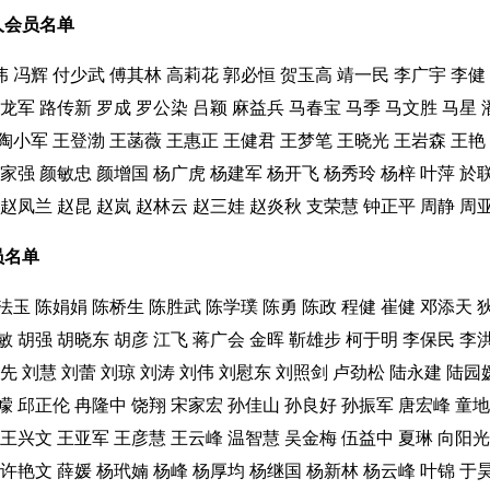
人会员名单
伟
冯辉
付少武
傅其林
高莉花
郭必恒
贺玉高
靖一民
李广宇
李健
龙军
路传新
罗成
罗公染
吕颖
麻益兵
马春宝
马季
马文胜
马星
陶小军
王登渤
王菡薇
王惠正
王健君
王梦笔
王晓光
王岩森
王艳
家强
颜敏忠
颜增国
杨广虎
杨建军
杨开飞
杨秀玲
杨梓
叶萍
於
赵凤兰
赵昆
赵岚
赵林云
赵三娃
赵炎秋
支荣慧
钟正平
周静
周
员名单
法玉
陈娟娟
陈桥生
陈胜武
陈学璞
陈勇
陈政
程健
崔健
邓添天
敏
胡强
胡晓东
胡彦
江飞
蒋广会
金晖
靳雄步
柯于明
李保民
李
先
刘慧
刘蕾
刘琼
刘涛
刘伟
刘慰东
刘照剑
卢劲松
陆永建
陆园
幪
邱正伦
冉隆中
饶翔
宋家宏
孙佳山
孙良好
孙振军
唐宏峰
童地
王兴文
王亚军
王彦慧
王云峰
温智慧
吴金梅
伍益中
夏琳
向阳光
许艳文
薛媛
杨玳婻
杨峰
杨厚均
杨继国
杨新林
杨云峰
叶锦
于