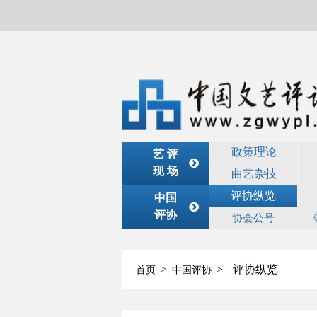
政策理论
艺 评
现 场
曲艺杂技
评协纵览
中国
评协
协会公号
>
>
评协纵览
首页
中国评协