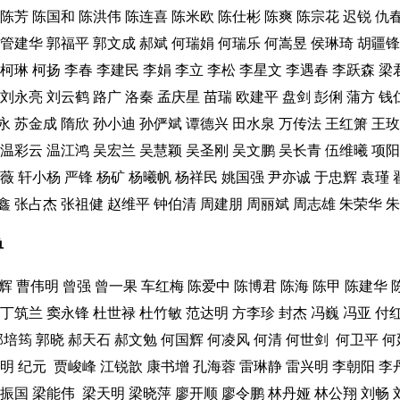
陈芳
陈国和
陈洪伟
陈连喜
陈米欧
陈仕彬
陈爽
陈宗花
迟锐
仇
管建华
郭福平
郭文成
郝斌
何瑞娟
何瑞乐
何嵩昱
侯琳琦
胡疆锋
柯琳
柯扬
李春
李建民
李娟
李立
李松
李星文
李遇春
李跃森
梁
刘永亮
刘云鹤
路广
洛秦
孟庆星
苗瑞
欧建平
盘剑
彭俐
蒲方
钱
永
苏金成
隋欣
孙小迪
孙俨斌
谭德兴
田水泉
万传法
王红箫
王玫
温彩云
温江鸿
吴宏兰
吴慧颖
吴圣刚
吴文鹏
吴长青
伍维曦
项阳
薇
轩小杨
严锋
杨矿
杨曦帆
杨祥民
姚国强
尹亦诚
于忠辉
袁瑾
鑫
张占杰
张祖健
赵维平
钟伯清
周建朋
周丽斌
周志雄
朱荣华
朱
单
辉
曹伟明
曾强
曾一果
车红梅
陈爱中
陈博君
陈海
陈甲
陈建华
丁筑兰
窦永锋
杜世禄
杜竹敏
范达明
方李珍
封杰
冯巍
冯亚
付
郭培筠
郭晓
郝天石
郝文勉
何国辉
何凌风
何清
何世剑
何卫平
何
明
纪元
贾峻峰
江锐歆
康书增
孔海蓉
雷琳静
雷兴明
李朝阳
李
振国
梁能伟
梁天明
梁晓萍
廖开顺
廖令鹏
林丹娅
林公翔
刘畅