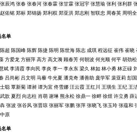
张辰鸿
张春
张春河
张春霖
张甘霖
张冠宇
张慧瑜
张利
张利群
赵佑铭
郑标
郑锦扬
郑利权
郑亚洪
郑志刚
智联忠
周春英
周明全
员名单
陈超
陈国峰
陈辉
陈捷
陈明
陈世海
陈志
成琪
程远征
崔伟
崔晓
藻
方爱龙
方丽萍
高方
高文漪
顾春芳
何朝波
何光顺
何平
胡劲松
慧斌
李清霞
李向民
李炎
李一
李永东
梁久
林如
林小勇
林正碌
春
吕尚彬
吕文明
马藜
牛光夏
潘克奇
潘善助
庞学军
裴亚莉
彭国
士聪
覃新菊
谭昶
谭为宜
佟雪娜
汪云霞
王红川
王璜生
王纪
王
武歆
夏烈
向志柱
肖萌
谢琳
熊永松
徐鼎一
徐畔
徐煜
许立勇
薛
犇
张波
张谷风
张晋琼
张丽军
张鹏
张萍
张晓飞
张玉玲
张蕴和
中原
员名单