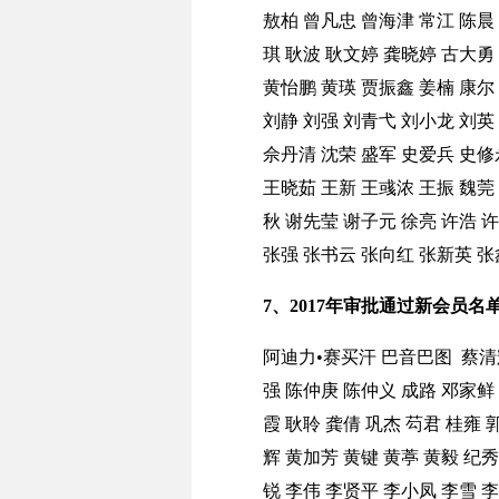
敖柏
曾凡忠
曾海津
常江
陈晨
琪
耿波
耿文婷
龚晓婷
古大勇
黄怡鹏
黄瑛
贾振鑫
姜楠
康尔
刘静
刘强
刘青弋
刘小龙
刘英
佘丹清
沈荣
盛军
史爱兵
史修
王晓茹
王新
王彧浓
王振
魏莞
秋
谢先莹
谢子元
徐亮
许浩
许
张强
张书云
张向红
张新英
张
7、2017年审批通过新会员名
阿迪力•赛买汗
巴音巴图
蔡清
强
陈仲庚
陈仲义
成路
邓家鲜
霞
耿聆
龚倩
巩杰
芶君
桂雍
辉
黄加芳
黄键
黄葶
黄毅
纪秀
锐
李伟
李贤平
李小凤
李雪
李