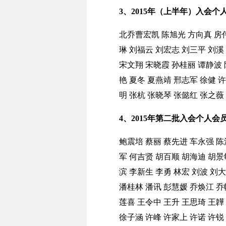
3、2015年（上半年）入会个
北乔
曹宏凯
陈旭光
方向真
房
琳
刘福云
刘宏志
刘三平
刘溪
宋文翔
宋晓霞
孙桂丽
谭静波
艳
夏冬
夏燕靖
邢志军
徐健
许
明
张杭
张晓琴
张懿红
张之薇
4、2015年第二批入会个人会
鲍震培
蔡丽
蔡先进
车永强
陈
军
何吉贤
胡百顺
胡海迪
胡景
滨
李新生
李勇
林宏
刘波
刘大
潘桂林
潘讯
彭慧媛
乔焕江
乔
莲喜
王令中
王升
王思琦
王韡
徐子涵
许峰
许家上
许诺
许锐