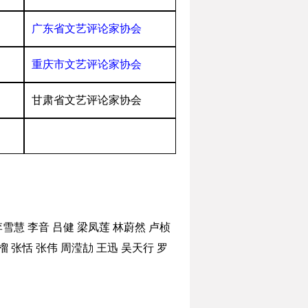
广东省文艺评论家协会
重庆市文艺评论家协会
甘肃省文艺评论家协会
李雪慧
李音
吕健
梁凤莲
林蔚然
卢桢
榴
张恬
张伟
周滢劼
王迅
吴天行
罗