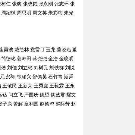
张树仁
张爽
张晓岚
张永刚
张志环
张
周绍斌
周思明
周文英
朱彩梅
朱光
崔勇波
戴绘林
党雷
丁玉龙
董晓燕
董
简德彬
姜寿田
蒋尧尧
金浩
金晓明
刘藩
刘佳
刘立彬
刘树元
刘铁群
刘悦
元
彭翊
钦瑞兴
邵佩英
石竹青
斯舜
洁
王敬民
王新荣
王秀庭
王毅霖
王永
运达
闫立飞
严国庆
姚望
姚艺君
耀文
张子康
曾解
章利国
赵德鸿
赵际芳
赵