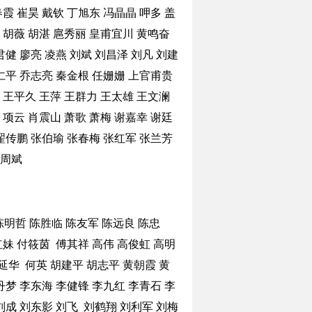
春霞
崔昊
戴钦
丁旭东
冯晶晶
呷多
盖
胡薇
胡湛
扈秀丽
皇甫宜川
黄鸣奋
君健
廖亮
凌燕
刘斌
刘昌泽
刘凡
刘建
仁平
乔志亮
秦金根
任姗姗
上官甫贵
王平久
王萍
王群力
王太雄
王文澜
项云
肖震山
萧歌
萧梅
谢嘉幸
谢廷
翟传鹏
张伯瑜
张春梅
张红军
张兰芳
周斌
陈明哲
陈胜临
陈友军
陈远良
陈忠
红妹
付筱茵
傅其祥
高伟
高俊虹
高明
延华
何英
胡建平
胡志平
黄朝霞
黄
丹梦
李东海
李健锋
李九红
李青石
李
刘成
刘东影
刘飞
刘鹤翔
刘利军
刘梅