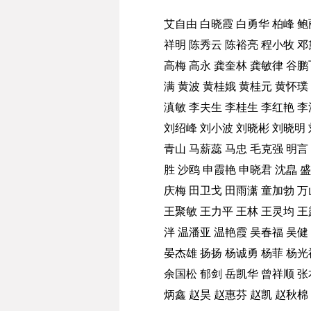
艾自由
白晓霞
白勇华
柏峰
鲍
祥明
陈秀云
陈裕亮
程小牧
邓
高梅
高永
龚奎林
龚敏律
谷鹏
满
黄波
黄桂娥
黄桂元
黄怀璞
滇敏
李夫生
李桂生
李红艳
李
刘绍峰
刘小波
刘晓彬
刘晓明
青山
马薪蕊
马忠
毛克强
明言
胜
沙鸥
申霞艳
申晓君
沈皛
盛
庆梅
田卫戈
田雨潇
童加勃
万
王聚敏
王力平
王林
王灵均
王
泮
温潘亚
温艳霞
吴春福
吴健
晏杰雄
扬扬
杨诚勇
杨菲
杨光
余国松
郁剑
岳凯华
曾祥顺
张
炳鑫
赵昊
赵惠芬
赵凯
赵秋棉