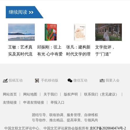
继续阅读
王敏：艺术真
邱振刚：弦上
张凡：建构新
文学批评，
实及其时代流
有光 心中有爱
时代文学的理
于“门道”
变——以叙事
论话语——读
与“热闹”间何
类作品为核心
傅逸尘《“新红
去何从
的观察
色经典”论》
投稿互动
手机移动版
微信互动
我要入会
|
|
|
|
|
网站首页
网站地图
关于我们
版权声明
联系我们（意见建议）
|
|
友情链接
申请友情链接
举报入口
团结引导、联络协调、服务管理、自律维权
引导创作、推出精品、提高审美、引领风尚
中国文联文艺评论中心、 中国文艺评论家协会版权所有
京ICP备2020040474号-2