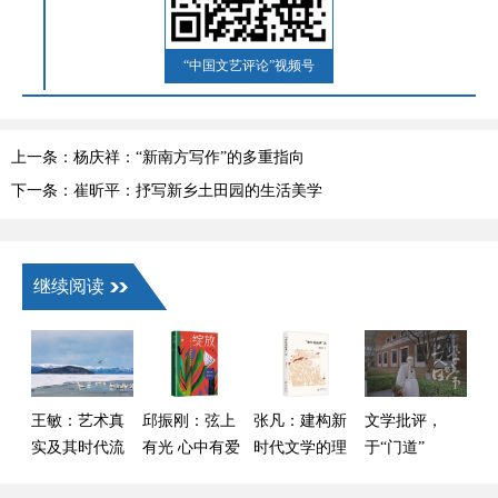
“中国文艺评论”视频号
上一条：杨庆祥：“新南方写作”的多重指向
下一条：崔昕平：抒写新乡土田园的生活美学
继续阅读
王敏：艺术真
邱振刚：弦上
张凡：建构新
文学批评，
实及其时代流
有光 心中有爱
时代文学的理
于“门道”
变——以叙事
论话语——读
与“热闹”间何