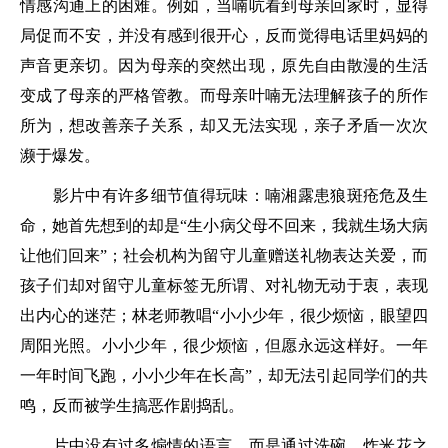
情感沟通上的困难。例如，当喃吭看到母亲回家时，显得
局促而不安，并没有感到很开心，反而觉得电话里妈妈的
声音更亲切。因为母亲的突然出现，原先自由散漫的生活
变成了母亲的严格管教。而母亲叶喃无法理解孩子的所作
所为，想改善亲子关系，却又无法实现，亲子矛盾一次次
濒于爆发。
影片中有许多细节值得玩味：喃湘露患狼斑疮危及生
命，她首先想到的却是“生小病父母不回来，我就生场大病
让他们回来”；社会机构为留守儿童赠送礼物表达关爱，而
孩子们却对留守儿童标签无所谓、对礼物无动于衷，表现
出内心的迷茫；林老师教唱“小小少年，很少烦恼，眼望四
周阳光照。小小少年，很少烦恼，但愿永远这样好。一年
一年时间飞跑，小小少年在长高”，却无法引起同学们的共
鸣，反而被学生搞恶作剧捣乱。
片中没有过多煽情的语言，而是通过洗碗、炸米花之