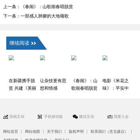
上一条：《春闹》：山歌闹春唱脱贫
下一条：一部感人肺腑的大地颂歌
继续阅读
在新疆携手脱
让杂技更有思
《春闹》：山
电影《米花之
贫 共建《美丽
想和情感
歌闹春唱脱贫
味》：平实中
家园》
折射乡村之变
投稿互动
手机移动版
微信互动
我要入会
|
|
|
|
|
网站首页
网站地图
关于我们
版权声明
联系我们（意见建议）
|
|