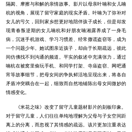
隔阂、摩擦与和解的亲情故事。影片以母亲叶喃和女儿喃
杭的视角，展现了留守家庭的现实矛盾。叶喃为了弥补对
女儿的亏欠，回到家乡想更好地陪伴孩子成长，但是却发
现青春叛逆期的女儿喃杭和好朋友喃湘露养成了一身毛
病，沉迷手机游戏、学习习惯差、经常撒谎盗窃等，成为
一个问题少年。她试图亲近孩子，却由于长期疏远，彼此
间仿佛找不到沟通的频道。平实的叙述中充满张力，通过
喃杭在被窝里偷玩手机、和同学打架、寺庙盗窃、网吧通
宵等故事细节，把母女间的争执鲜活地呈现出来，将各自
矛盾冲突耦合在一起，细致而自然地铺陈出母女间微妙的
情感变化。
《米花之味》改变了留守儿童题材影片的刻板印象。
对于留守儿童，人们往往单纯地理解为父母与子女空间距
离上的分离，而忽视了其情感的疏远。该片更加注重表达