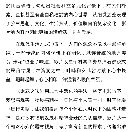
的闲言碎语，勾勒出社会利益多元化背景下，村民们朴
素、直接甚至有些自私狡黠的内心世界，从细微之处表现
了乡村思想、文化、生活方式、价值取向的复杂变化，影
片的内容也因此更加饱满鲜活、具有质感。
在现代生活方式冲击下，人们的观念不像以往那样单
纯，一些传统的习俗仿佛正在弱化，就连传统的地方美
食“米花”也变了味道。影片以整个村寨举办祭拜石佛仪式
的民俗结尾，在溶洞之中，叶喃和女儿暂时放下心中块
垒，翩翩起舞，心心相印，洋溢着温暖的气氛。
《米花之味》用非常生活化的手法，将历史和当下、
梦想与现实、物质与精神、集体与个人置于同一时空环境
中进行考察，让我们看到每个个体在大时代下的困惑和选
择，是对乡村物质发展和精神变迁的真切描摩。影片从一
个相对小众的题材视角，做了富有新意的探索，传递出浓