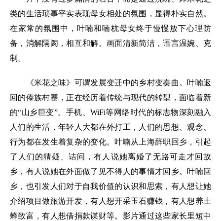
类的生活琐事平实表现母女相处的氛围，显得朴实自然。
在家常的氛围中，叶喃和喃杭母女终于慢慢放下心理防
备，消解隔阂，相互和解。画面清新简洁，语言温婉、克
制。
《米花之味》可谓发展变迁中的乡村变奏曲。叶喃返
回的傣族村寨，正在经历着传统与现代的转型，面临着新
的“山乡巨变”。手机、WiFi等网络时代的标志物深刻融入
人们的生活，年轻人大都在外打工，人们的思想、观念、
行为都在发生着复杂的变化。叶喃从上海辞职回乡，引起
了人们的猜疑、诘问，有人说她离婚了无路可走才回故
乡，有人说她在外面做了见不得人的事情才回乡。叶喃回
乡，也引发人们对于自我价值的认识和思索，有人想让她
介绍项目做旅游开发，有人想开采玉石赚钱，有人想养土
蜂致富，有人想借捐款谋财等。影片通过这些家长里短中