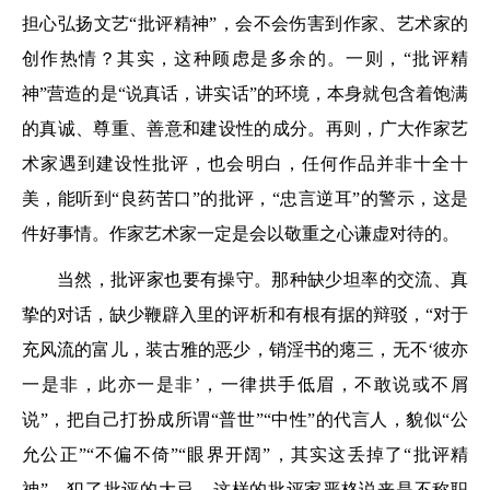
担心弘扬文艺“批评精神”，会不会伤害到作家、艺术家的
创作热情？其实，这种顾虑是多余的。一则，“批评精
神”营造的是“说真话，讲实话”的环境，本身就包含着饱满
的真诚、尊重、善意和建设性的成分。再则，广大作家艺
术家遇到建设性批评，也会明白，任何作品并非十全十
美，能听到“良药苦口”的批评，“忠言逆耳”的警示，这是
件好事情。作家艺术家一定是会以敬重之心谦虚对待的。
当然，批评家也要有操守。那种缺少坦率的交流、真
挚的对话，缺少鞭辟入里的评析和有根有据的辩驳，“对于
充风流的富儿，装古雅的恶少，销淫书的瘪三，无不‘彼亦
一是非，此亦一是非’，一律拱手低眉，不敢说或不屑
说”，把自己打扮成所谓“普世”“中性”的代言人，貌似“公
允公正”“不偏不倚”“眼界开阔”，其实这丢掉了“批评精
神”，犯了批评的大忌。这样的批评家严格说来是不称职