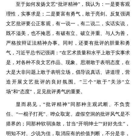
至于如何发扬文艺“批评精神”，我认为：一是要客观
理性，实事求是；二是要富有勇气，敢于亮剑。反复强调
文艺批评要公正客观，有一说一，有二说二，实话实说，
既不溢美，也不掩恶，有破有立、破立并重、与人为善，
严格按辩证法精神办事。同时，还要有批评的胆量和勇
气，习近平总书记强调：“在艺术质量和水平上敢于实事求
是，对各种不良文艺作品、现象、思潮敢于表明态度，在
大是大非问题上敢于表明立场，倡导说真话、讲道理，营
造开展文艺批评的良好氛围。”三个“敢于”关涉“立
场”和“态度”，足见批评勇气的重要。
显而易见，“批评精神”同那种主观武断、不负责
任、“一棍子打死”、哗众取宠、虚假空洞的批评风气是不
搭界的；同那种软弱涣散，甘当“开明绅士”“好好先生”，
明知不对、少说为佳，取消应有的价值判断，不分是非，