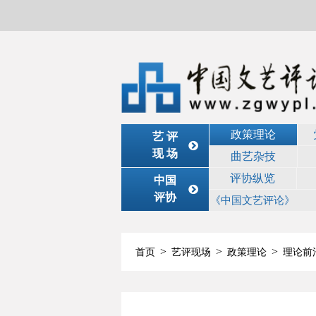
政策理论
艺 评
现 场
曲艺杂技
评协纵览
中国
评协
《中国文艺评论》
>
>
>
首页
艺评现场
政策理论
理论前