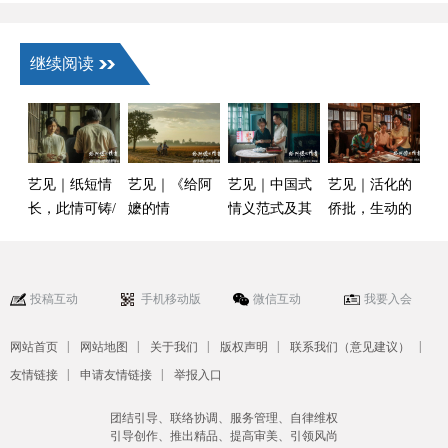
继续阅读
艺见｜纸短情
艺见｜《给阿
艺见｜中国式
艺见｜活化的
长，此情可铸/
嬷的情
情义范式及其
侨批，生动的
钟亦莲
书》：“塑
心性论根源/王
历史/田东江
料”审美泛滥下
一川
的“真”反抗/徐
投稿互动
手机移动版
微信互动
我要入会
粤春
|
|
|
|
|
网站首页
网站地图
关于我们
版权声明
联系我们（意见建议）
|
|
友情链接
申请友情链接
举报入口
团结引导、联络协调、服务管理、自律维权
引导创作、推出精品、提高审美、引领风尚