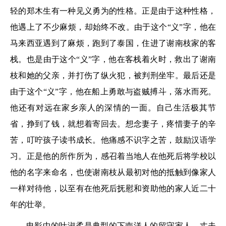
轻的郑木生有一种见义勇为的性格。正是由于这种性格，
他遇上了不少麻烦，却始终不改。由于这个“义”字，他在
马来西亚遇到了麻烦，跑到了泰国，住进了谢南枝家的客
栈。也是由于这个“义”字，他在客栈着火时，救出了谢南
枝和她的父亲，并打伤了纵火犯，被判刑坐牢。最后还是
由于这个“义”字，他在船上勇敢与盗贼搏斗，落水而死。
他还有对远在家乡亲人的深情的一面。自己生活极其节
省，挣到了钱，就想着寄回去。想念妻子，疼惜妻子的辛
苦，叮咛孩子读书成长。他痛感不识字之苦，鼓励汉语学
习。正是他的所作所为，感召着当地人在他死后将学校以
他的名字来命名，也使谢南枝从最初对他的抵触到像家人
一样对待他，以至有在他死后抚慰和资助他的家人近二十
年的壮举。
电影中的叶淑柔是典型的下南洋人的留守家人。丈夫