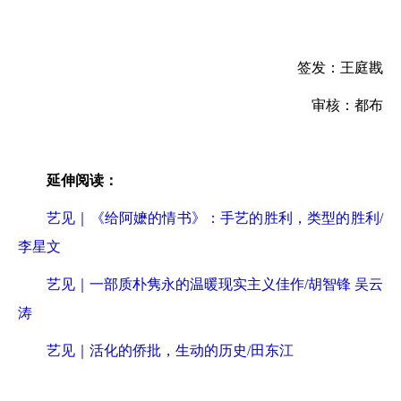
签发：王庭戡
审核：都布
延伸阅读：
艺见｜《给阿嬷的情书》：手艺的胜利，类型的胜利/
李星文
艺见｜一部质朴隽永的温暖现实主义佳作/胡智锋 吴云
涛
艺见｜活化的侨批，生动的历史/田东江