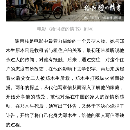
电影《给阿嬷的情书》剧照
谢南枝是电影中最着力描绘的一个典型人物。她与郑
木生原本只是收租者与租住户的关系，最初还带着听说他
杀过人的传闻，对他有抵触。后来，通过交往，对这个住
户的态度有所改变，在他的影响下去学识字。再后来房屋
着火后父女二人被郑木生所救，郑木生打残纵火者而被
捕。两年的探监，从代他写家信从而深入了解他的家庭，
开始分享他的感受，被他对远在中国的家人的深情所感
动。在郑木生死后，她写出了讣告，又终于下决心烧掉了
讣告，开始了将自己化身为郑木生，给他的家人写信寄钱
的过程。