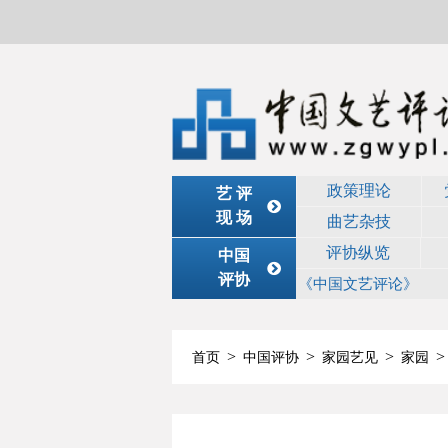
政策理论
艺 评
现 场
曲艺杂技
评协纵览
中国
评协
《中国文艺评论》
>
>
>
>
首页
中国评协
家园艺见
家园