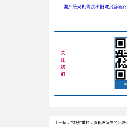
国产悬疑剧需跳出旧坑另辟新路
关
注
我
们
上一条：“红楼”重构：影视改编中的经