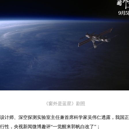
《窗外是蓝星》剧照
设计师、深空探测实验室主任兼首席科学家吴伟仁透露，我国正
行性，央视新闻微博趣评“一觉醒来郭帆白改了”；