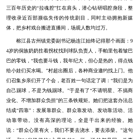
三百年历史的“拉魂腔”扛在肩头，潜心钻研唱腔身段，整
理收录近百部濒临失传的传统剧目，同时主动拥抱新媒
体，把乡村戏台搬进直播间，场观人数均过万。
榕江县古州镇党委副书记杨连江始终记得那个画面：9
4岁的侗族奶奶拄着拐杖找到球队负责人，手帕里包着皱巴
巴的零钱，“我也要斗钱，我年纪大，但心是热的，得点钱
给小娃们买水喝。”村超出圈后，各种商业邀约找上门。他
们召集乡亲们开了个会，老百姓一句话定了调：“我们是为
自己踢球，不是为钱踢球。”于是有了“不请明星、不搞商
业化、不增加群众负担”的三条铁规矩。她们把这套办法总
结成“四靠”：发展靠群众、群众靠发动、发动靠活动、活
动靠带动。没有高深的理论，全是干出来的经验。她
说：“群众心里有火，我们不要去浇水，要去添柴。”这句