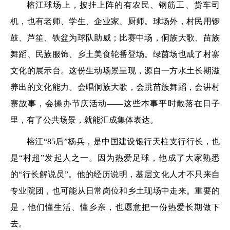
榕江球场上，披挂上阵的有农民、钢筋工、货车司
机，也有老师、学生、企业家、厨师。球场外，村民用锣
鼓、芦笙、铁盆为球队助威；比赛中场，侗族大歌、苗族
舞蹈、民族服饰、乡土美食轮番登场。绿茵场也成了村寨
文化的展示台。这份生动场景呈现，源自一方水土长期滋
养出的文化能力。会唱侗族大歌，会跳苗族舞蹈，会讲村
寨故事，会操办节庆活动——这些本事平时散落在日子
里，有了公共场景，就能汇成集体表达。
榕江“85后”杨兵，是中国建设银行天柱支行行长，也
是“村超”发起人之一。因为热爱足球，他成了大家熟悉
的“行长解说员”。他的经历说明，基层文化人才不只来自
专业院团，也可能从日常岗位和乡土现场中走来。重要的
是，他们懂生活、懂乡亲，也愿意把一份热爱长期做下
去。