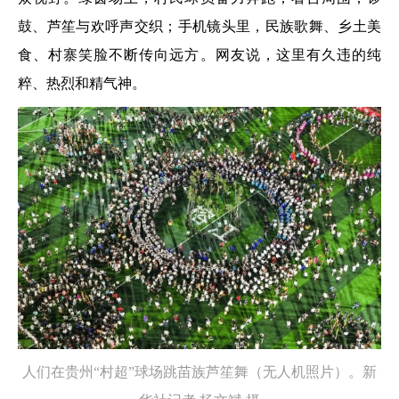
鼓、芦笙与欢呼声交织；手机镜头里，民族歌舞、乡土美
食、村寨笑脸不断传向远方。网友说，这里有久违的纯
粹、热烈和精气神。
人们在贵州“村超”球场跳苗族芦笙舞（无人机照片）。新