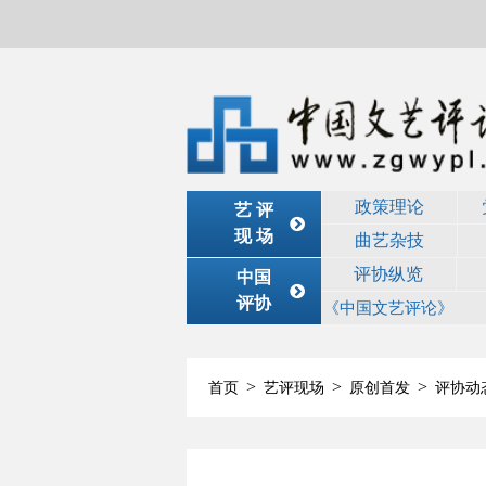
政策理论
艺 评
现 场
曲艺杂技
评协纵览
中国
评协
《中国文艺评论》
>
>
>
首页
艺评现场
原创首发
评协动