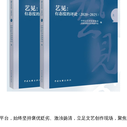
见”发声平台，始终坚持褒优贬劣、激浊扬清，立足文艺创作现场，