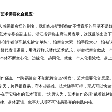
，艺术需要化合反应”
人感觉很奇怪的剧名，我们也会听到诸如‘不懂音乐的导演不是好
台艺术专委会副主任、浙江省评协主席沈勇表示，这既反映出当
多创作者似乎越来越怕‘单纯’，怕舞台太素，怕手段太少，怕被说
替代表演逻辑，用流行样式替代艺术范式，拼命把舞台做成一个
本体不断空心化、边缘化、趋同化。就像一个人化着浓妆、身上
作痛点：“‘跨界融合’不能把舞台当‘拼盘’，艺术需要化合反应
今天，跨界很容易，守本却很难。技术随手可得，形式可以快速
在于它独有的艺术语言。”沈勇认为，艺术创作必须“戴着镣铐跳
律、身体逻辑、叙事方式等不可轻易丢弃的实践内核。