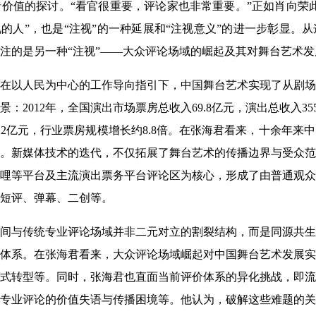
价值的探讨。“看官很重要，评论家也非常重要。”正如肖向荣
视的人”，也是“注视”的一种延展和“注视意义”的进一步彰显。
注的是另一种“注视”——大众评论场域的崛起及其对舞台艺术
在以人民为中心的工作导向指引下，中国舞台艺术实现了从剧场
2012年，全国演出市场票房总收入69.8亿元，演出总收入355
37.22亿元，行业票房规模增长约8.8倍。在张海君看来，十余
。新媒体技术的迭代，不仅拓展了舞台艺术的传播边界与受众范
哩等平台及主流演出票务平台评论区为核心，形成了由普通观众
短评、弹幕、二创等。
间与传统专业评论场域并非二元对立的割裂结构，而是同源共生
体系。在张海君看来，大众评论场域崛起对中国舞台艺术发展实
式转型等。同时，张海君也直面当前评价体系的异化挑战，即流
专业评论的价值失语与传播困境等。他认为，破解这些难题的关