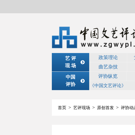
政策理论
艺 评
现 场
曲艺杂技
评协纵览
中国
评协
《中国文艺评论》
>
>
>
首页
艺评现场
原创首发
评协动