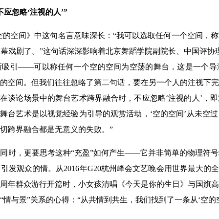
应忽略‘注视的人’”
空的空间》中这句名言意味深长：“我可以选取任何一个空间，
幕戏剧了。”这句话深深影响着北京舞蹈学院副院长、中国评协理
所吸引——可以称任何一个空的空间为空荡的舞台，这是一个导
的空间。但我们往往忽略了第二句话，要在另一个人的注视下完
“在谈论场景中的舞台艺术跨界融合时，不应忽略‘注视的人’，
“舞台艺术是以视觉经验为引导的观赏活动，‘空的空间’从未空
切跨界融合都是无意义的失败。”
同时，更要思考这种“充盈”如何产生——它并非简单的物理符
发观众的情。从2016年G20杭州峰会文艺晚会用世界最大的
立70周年群众游行开篇时，小女孩清唱《今天是你的生日》与国旗
情与景”关系的心得：“从共情到共生，我们找到了一条从‘空的空