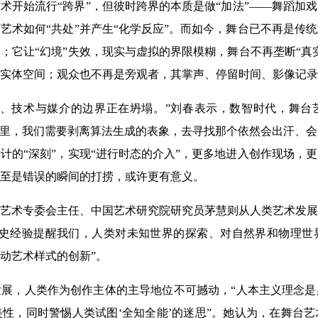
术开始流行“跨界”，但彼时跨界的本质是做“加法”——舞蹈加
艺术如何“共处”并产生“化学反应”。而如今，舞台已不再是传
；它让“幻境”失效，现实与虚拟的界限模糊，舞台不再垄断“真
实体空间；观众也不再是旁观者，其掌声、停留时间、影像记录
、技术与媒介的边界正在坍塌。”刘春表示，数智时代，舞台艺
界里，我们需要剥离算法生成的表象，去寻找那个依然会出汗、
计的“深刻”，实现“进行时态的介入”，更多地进入创作现场，
至是错误的瞬间的打捞，或许更有意义。
艺术专委会主任、中国艺术研究院研究员茅慧则从人类艺术发展
历史经验提醒我们，人类对未知世界的探索、对自然界和物理世
动艺术样式的创新”。
展，人类作为创作主体的主导地位不可撼动，“人本主义理念是
性，同时警惕人类试图‘全知全能’的迷思”。她认为，在舞台