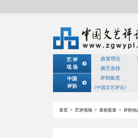
政策理论
艺 评
现 场
曲艺杂技
评协纵览
中国
评协
《中国文艺评论》
>
>
>
首页
艺评现场
原创首发
评协动