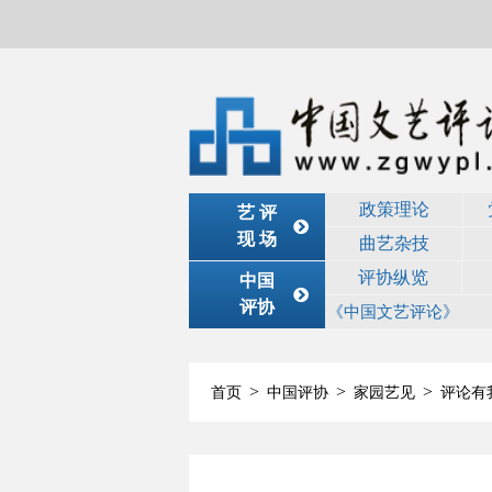
政策理论
艺 评
现 场
曲艺杂技
评协纵览
中国
评协
《中国文艺评论》
>
>
>
首页
中国评协
家园艺见
评论有