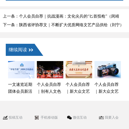
上一条：个人会员自荐｜抗战漫画：文化尖兵的“匕首投枪”（闵靖
阳）
下一条：陕西省评协荐文｜不断扩大优质网络文艺产品供给（刘宁）
继续阅读
一文速览近期
个人会员自荐
个人会员自荐
个人会员自荐
团体会员新活
｜别有人文色
｜新大众文艺
｜新大众文艺
动（6月）
彩的作品——
发展现状及协
助力摄影艺术
论甲子英歌的
同治理对策初
迸发强大力量
美学及传承路
探——基于西
（朱元杰）
投稿互动
手机移动版
微信互动
我要入会
径（彭伟栋）
藏实践视角
（李洪川）